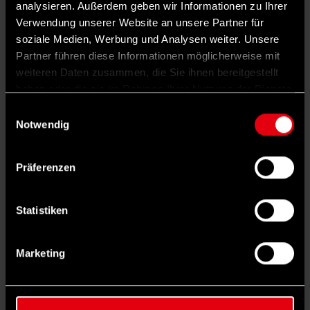
diesem Ende steckt aber auch ein Anfang.
analysieren. Außerdem geben wir Informationen zu Ihrer
NILS MICHAELIS
· 2. APRIL 2026
Verwendung unserer Website an unsere Partner für
soziale Medien, Werbung und Analysen weiter. Unsere
Partner führen diese Informationen möglicherweise mit
1
weiteren Daten zusammen, die Sie ihnen bereitgestellt
haben oder die sie im Rahmen Ihrer Nutzung der Dienste
gesammelt haben.
Einwilligungsauswahl
Notwendig
Präferenzen
Statistiken
©
Der Filmverleih
„Ich war ein Zeuge“: Blick in die Abgründe einer
religiösen Parallelwelt
Marketing
Missbrauch und Gewalt unter dem Deckmantel der
Gottesfurcht: In dem erschütternden Dokumentarfilm „Ich
war ein Zeuge“ berichten Aussteiger*innen über ihre
Erfahrungen bei den Zeugen Jehovas.