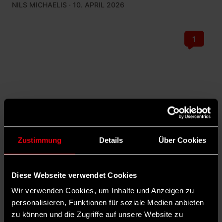
NILS MICHAELIS
· 10. APRIL 2026
1
Zustimmung
Details
Über Cookies
©
MUBI
„My Undesirable Friends“: Wie Russlands letzter
freier TV-Sender verschwand
Diese Webseite verwendet Cookies
Das Geschäft von TV Rain war die Wahrheit. Diese wurde
Wir verwenden Cookies, um Inhalte und Anzeigen zu
zum Verbrechen. Anhand von Einzelschicksalen erzählt der
personalisieren, Funktionen für soziale Medien anbieten
Dokumentarfilm „My Undesirable Friends“ vom Ende des
letzten regimekritischen Fernsehsenders in Russland. Hinter
zu können und die Zugriffe auf unsere Website zu