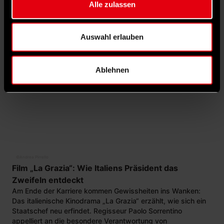
Alle zulassen
NILS MICHAELIS
· 27. MÄRZ 2026
Auswahl erlauben
Ablehnen
©
Andrea Pirrello
Film „La Grazia“: Wie Italiens Präsident das
Zweifeln entdeckt
Am Ende der Karriere kommen Gewissheiten ins Wanken:
Das italienische Kinodrama „La Grazia“ erzählt, wie sich ein
Staatschef neu erfindet. Regisseur Paolo Sorrentino
appelliert an die besondere Verantwortung von