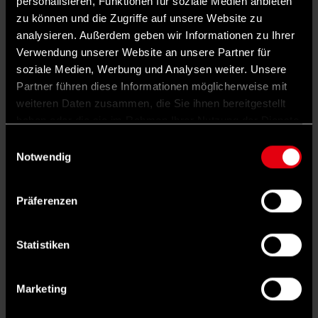
personalisieren, Funktionen für soziale Medien anbieten
1
zu können und die Zugriffe auf unsere Website zu
analysieren. Außerdem geben wir Informationen zu Ihrer
Verwendung unserer Website an unsere Partner für
soziale Medien, Werbung und Analysen weiter. Unsere
Partner führen diese Informationen möglicherweise mit
weiteren Daten zusammen, die Sie ihnen bereitgestellt
haben oder die sie im Rahmen Ihrer Nutzung der Dienste
gesammelt haben.
Einwilligungsauswahl
Notwendig
©
IMAGO/Gonzales Photo
Thüringen: Eine Metal-Band macht Mut im Kampf
gegen rechts
Präferenzen
Laut gegen Nazis! Das funktioniert bei der Thüringer Metal-
Band „Heaven Shall Burn“ besonders gut. Warum ihr
neuestes Album mit Blick auf die ostdeutschen
Statistiken
Landtagswahlen im September Hoffnung macht, schreibt
unser neuer Kolumnist Manuel Gath.
MANUEL GATH
· 9. JULI 2026
Marketing