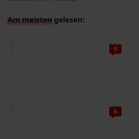
Am meisten
gelesen:
©
Tag des Grundgesetzes: Der 23. Mai,
IMAGO/Bihlmayerfotografie
9
ein vergessener Feiertag
Am 23. Mai 1949 trat die Verfassung der
Bundesrepublik Deutschland in Kraft. Dieser
Tag sollte mehr gewürdigt – und gefeiert –
werden. Gerade von Sozialdemokrat*innen.
VON CHRISTIAN WOLFF · 23. MAI 2026
©
Reformen der Rente: Es geht um
IMAGO/Steinach
6
Verbesserungen, nicht um
Kürzungen
Rente, Gesundheit, Steuern: Kaum ein
politisches Schlagwort wird gerade so häufig