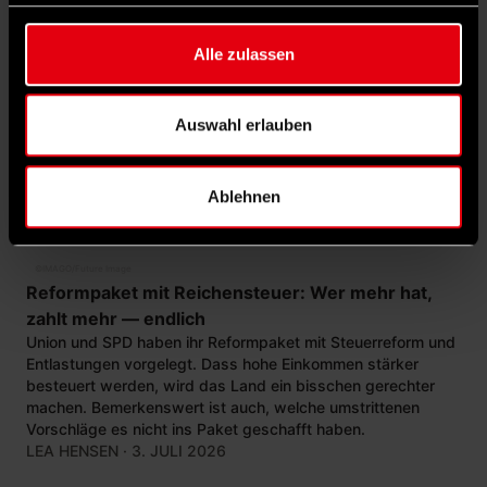
5
Alle zulassen
Auswahl erlauben
Ablehnen
©
IMAGO/Future Image
Reformpaket mit Reichensteuer: Wer mehr hat,
zahlt mehr — endlich
Union und SPD haben ihr Reformpaket mit Steuerreform und
Entlastungen vorgelegt. Dass hohe Einkommen stärker
besteuert werden, wird das Land ein bisschen gerechter
machen. Bemerkenswert ist auch, welche umstrittenen
Vorschläge es nicht ins Paket geschafft haben.
LEA HENSEN
· 3. JULI 2026