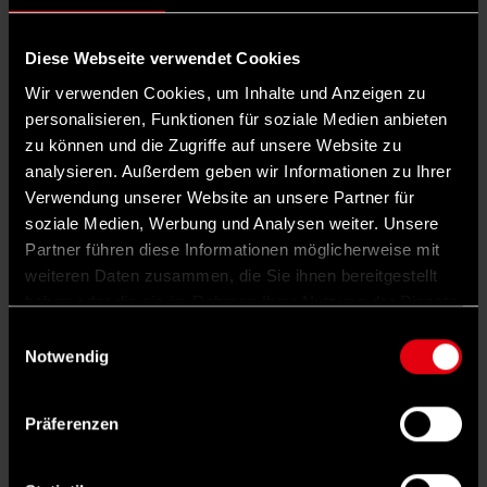
75203-1, 22 Euro
Diese Webseite verwendet Cookies
Wie Rechtspopulisten den Wohlstand
Wir verwenden Cookies, um Inhalte und Anzeigen zu
zerstören
personalisieren, Funktionen für soziale Medien anbieten
zu können und die Zugriffe auf unsere Website zu
„It's the economy, stupid!“ Mit diesem Slogan
analysieren. Außerdem geben wir Informationen zu Ihrer
zog Bill Clinton 1992 in den amerikanischen
Verwendung unserer Website an unsere Partner für
Präsidentschaftswahlkampf – und gewann sie
soziale Medien, Werbung und Analysen weiter. Unsere
Partner führen diese Informationen möglicherweise mit
gegen Amtsinhaber George Bush. Wäre
weiteren Daten zusammen, die Sie ihnen bereitgestellt
wirklich die Wirtschaft der entscheidende
haben oder die sie im Rahmen Ihrer Nutzung der Dienste
Faktor, wie von Clinton behauptet, dürften
gesammelt haben.
Einwilligungsauswahl
Rechtspopulist*innen keine Chance haben.
Notwendig
Denn egal, ob sie Donald Trump, Marine Le
Präferenzen
Pen oder Alice Weidel heißen, sie alle
agitieren gegen Freihandel, die Europäische