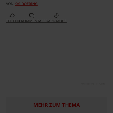
VON
KAI DOERING
TEILEN
0 KOMMENTARE
DARK MODE
©
Kai Doering | vorwärts
MEHR ZUM THEMA