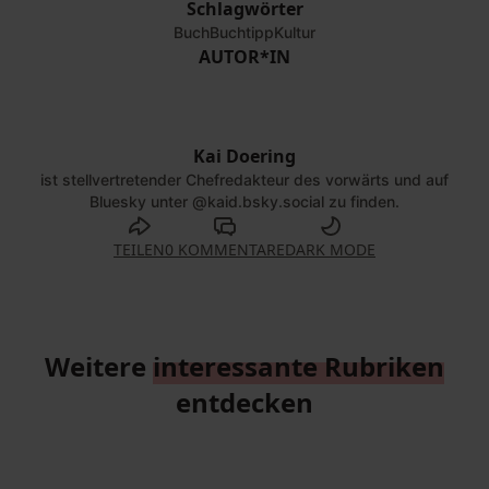
Schlagwörter
Buch
Buchtipp
Kultur
AUTOR*IN
Kai Doering
©
Dirk Bleicker |
vorwärts
ist stellvertretender Chefredakteur des vorwärts und auf
Bluesky unter @kaid.bsky.social zu finden.
TEILEN
0 KOMMENTARE
DARK MODE
Weitere
interessante Rubriken
entdecken