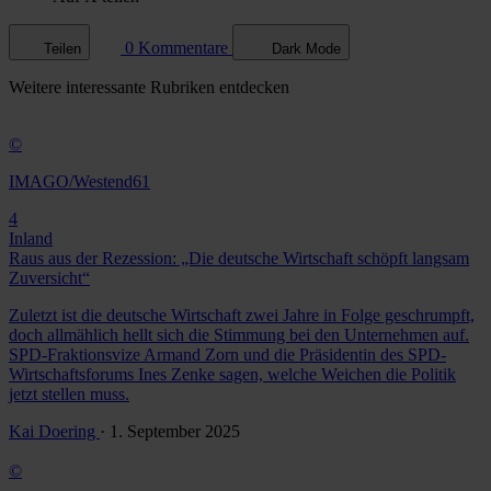
0 Kommentare
Teilen
Dark Mode
Weitere
interessante Rubriken
entdecken
©
IMAGO/Westend61
4
Inland
Raus aus der Rezession: „Die deutsche Wirtschaft schöpft langsam
Zuversicht“
Zuletzt ist die deutsche Wirtschaft zwei Jahre in Folge geschrumpft,
doch allmählich hellt sich die Stimmung bei den Unternehmen auf.
SPD-Fraktionsvize Armand Zorn und die Präsidentin des SPD-
Wirtschaftsforums Ines Zenke sagen, welche Weichen die Politik
jetzt stellen muss.
Kai Doering
· 1. September 2025
©