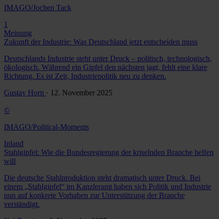
IMAGO/Jochen Tack
1
Meinung
Zukunft der Industrie: Was Deutschland jetzt entscheiden muss
Deutschlands Industrie steht unter Druck – politisch, technologisch,
ökologisch. Während ein Gipfel den nächsten jagt, fehlt eine klare
Richtung. Es ist Zeit, Industriepolitik neu zu denken.
Gustav Horn
· 12. November 2025
©
IMAGO/Political-Moments
Inland
Stahlgipfel: Wie die Bundesregierung der kriselnden Branche helfen
will
Die deutsche Stahlproduktion steht dramatisch unter Druck. Bei
einem „Stahlgipfel“ im Kanzleramt haben sich Politik und Industrie
nun auf konkrete Vorhaben zur Unterstützung der Branche
verständigt.