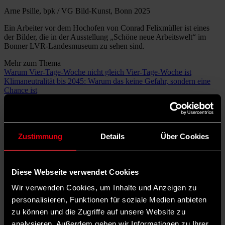
Arne Psille, bpk / VG Bild-Kunst, Bonn 2025
Ein Arbeiter vor dem Hochofen von Conrad Felixmüller ist eines
der Bilder, die in der Ausstellung „Schöne neue Arbeitswelt“ im
Bonner LVR-Landesmuseum zu sehen sind.
Mehr zum Thema
Warum Vier-Tage-Woche nicht gleich Vier-Tage-Woche ist
Klimaneutralität bis 2045: Warum das keine Gefahr, sondern eine
Chance ist
Wilhelm Liebknecht: Vordenker der Sozialdemokratie
Ab 2029 soll der Berliner Stadtteil Siemensstadt wieder an die S-
Bahn angebunden sein. Dann wird es 100 Jahre her sein, dass die
Verbindung erstmals ihren Betrieb aufgenommen hat. Seit 1980
Zustimmung
Details
Über Cookies
steht sie still. Die Verbindung steht für eine der großen
Herausforderungen der Arbeitswelt, heute wie damals: das Pendeln.
Sie ist nicht die einzige – wie die Ausstellung „Schöne neue
Arbeitswelt“ zeigt, die seit dem 13. November im Bonner LVR-
Diese Webseite verwendet Cookies
Landesmuseum zu sehen ist.
Wir verwenden Cookies, um Inhalte und Anzeigen zu
Historischer Beitrag zu aktuellen
personalisieren, Funktionen für soziale Medien anbieten
zu können und die Zugriffe auf unsere Website zu
Debatten
analysieren. Außerdem geben wir Informationen zu Ihrer