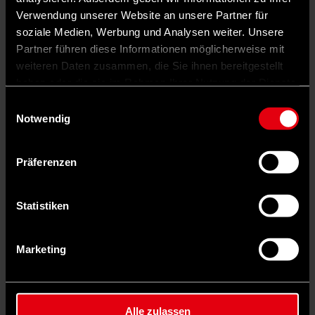
Verwendung unserer Website an unsere Partner für
Dabei wagen die Kurator*innen bewusst den Blick zurück, genauer
gesagt auf die Jahre 1890 bis 1940. Einer von ihnen ist Thorsten
soziale Medien, Werbung und Analysen weiter. Unsere
Valk, Direktor des Museums. Während einer Pressekonferenz am
Partner führen diese Informationen möglicherweise mit
Mittwochvormittag spricht er von einer ähnlichen
weiteren Daten zusammen, die Sie ihnen bereitgestellt
„Veränderungsdynamik“ wie im frühen 20. Jahrhundert. Als
Beispiele dafür nennt er etwa die zunehmende Verbreitung von
haben oder die sie im Rahmen Ihrer Nutzung der Dienste
Künstlicher Intelligenz, Debatten rund um Arbeitszeitreduzierung
gesammelt haben.
und die Einführung einer
Vier-Tage-Woche
oder
die klimaneutrale
Einwilligungsauswahl
Transformation
. „Wir wollen mit historischer Tiefenschärfe einen
Notwendig
Beitrag zur aktuellen Debatte leisten“, sagt Valk.
Beim Blick in die Vergangenheit sind rund 300 Ausstellungsstücke
Präferenzen
noch bis zum 12. April 2026 zu sehen – Gemälde, Skulpturen,
Fotografien, aber auch technikhistorische Objekte und
Alltagsgegenstände aus dieser Zeit. Darunter Otto Dix‘ berühmtes
Gemälde eines Arbeiterjungen, aber auch Werke vergessener
Statistiken
Künstler*innen. Man wolle sie in die Öffentlichkeit zurückzuholen
und in Dialog miteinander bringen, erklärt Valk. Das gelingt den
Kurator*innen auch deshalb sehr gut, weil sie das eingeübte Muster
Marketing
eines chronologischen Ausstellungsaufbaus durchbrechen und
stattdessen sechs Themenkapitel in den Fokus nehmen.
Rheinromantik trifft auf
Alle zulassen