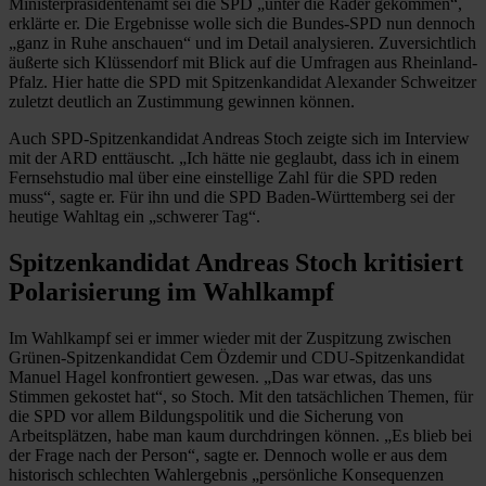
Ministerpräsidentenamt sei die SPD „unter die Räder gekommen“,
erklärte er. Die Ergebnisse wolle sich die Bundes-SPD nun dennoch
„ganz in Ruhe anschauen“ und im Detail analysieren. Zuversichtlich
äußerte sich Klüssendorf mit Blick auf die Umfragen aus Rheinland-
Pfalz. Hier hatte die SPD mit Spitzenkandidat Alexander Schweitzer
zuletzt deutlich an Zustimmung gewinnen können.
Auch SPD-Spitzenkandidat Andreas Stoch zeigte sich im Interview
mit der ARD enttäuscht. „Ich hätte nie geglaubt, dass ich in einem
Fernsehstudio mal über eine einstellige Zahl für die SPD reden
muss“, sagte er. Für ihn und die SPD Baden-Württemberg sei der
heutige Wahltag ein „schwerer Tag“.
Spitzenkandidat Andreas Stoch kritisiert
Polarisierung im Wahlkampf
Im Wahlkampf sei er immer wieder mit der Zuspitzung zwischen
Grünen-Spitzenkandidat Cem Özdemir und CDU-Spitzenkandidat
Manuel Hagel konfrontiert gewesen. „Das war etwas, das uns
Stimmen gekostet hat“, so Stoch. Mit den tatsächlichen Themen, für
die SPD vor allem Bildungspolitik und die Sicherung von
Arbeitsplätzen, habe man kaum durchdringen können. „Es blieb bei
der Frage nach der Person“, sagte er. Dennoch wolle er aus dem
historisch schlechten Wahlergebnis „persönliche Konsequenzen