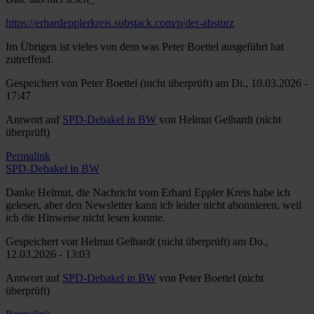
https://erhardepplerkreis.substack.com/p/der-absturz
Im Übrigen ist vieles von dem was Peter Boettel ausgeführt hat
zutreffend.
Gespeichert von
Peter Boettel (nicht überprüft)
am Di., 10.03.2026 -
17:47
Antwort auf
SPD-Debakel in BW
von
Helmut Gelhardt (nicht
überprüft)
Permalink
SPD-Debakel in BW
Danke Helmut, die Nachricht vom Erhard Eppler Kreis habe ich
gelesen, aber den Newsletter kann ich leider nicht abonnieren, weil
ich die Hinweise nicht lesen konnte.
Gespeichert von
Helmut Gelhardt (nicht überprüft)
am Do.,
12.03.2026 - 13:03
Antwort auf
SPD-Debakel in BW
von
Peter Boettel (nicht
überprüft)