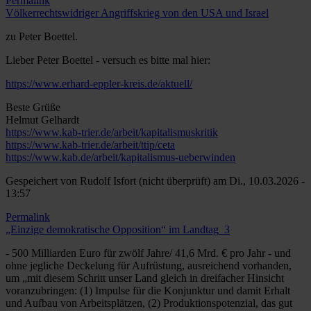
Permalink
Völkerrechtswidriger Angriffskrieg von den USA und Israel
zu Peter Boettel.
Lieber Peter Boettel - versuch es bitte mal hier:
https://www.erhard-eppler-kreis.de/aktuell/
Beste Grüße
Helmut Gelhardt
https://www.kab-trier.de/arbeit/kapitalismuskritik
https://www.kab-trier.de/arbeit/ttip/ceta
https://www.kab.de/arbeit/kapitalismus-ueberwinden
Gespeichert von
Rudolf Isfort (nicht überprüft)
am Di., 10.03.2026 -
13:57
Permalink
„Einzige demokratische Opposition“ im Landtag_3
- 500 Milliarden Euro für zwölf Jahre/ 41,6 Mrd. € pro Jahr - und
ohne jegliche Deckelung für Aufrüstung, ausreichend vorhanden,
um „mit diesem Schritt unser Land gleich in dreifacher Hinsicht
voranzubringen: (1) Impulse für die Konjunktur und damit Erhalt
und Aufbau von Arbeitsplätzen, (2) Produktionspotenzial, das gut