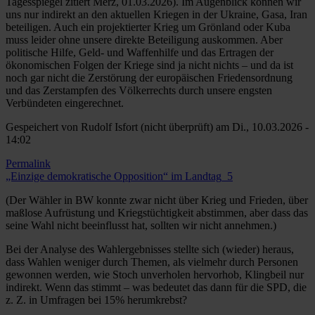
Tagesspiegel zitiert Merz, 01.03.2026). Im Augenblick können wir
uns nur indirekt an den aktuellen Kriegen in der Ukraine, Gasa, Iran
beteiligen. Auch ein projektierter Krieg um Grönland oder Kuba
muss leider ohne unsere direkte Beteiligung auskommen. Aber
politische Hilfe, Geld- und Waffenhilfe und das Ertragen der
ökonomischen Folgen der Kriege sind ja nicht nichts – und da ist
noch gar nicht die Zerstörung der europäischen Friedensordnung
und das Zerstampfen des Völkerrechts durch unsere engsten
Verbündeten eingerechnet.
Gespeichert von
Rudolf Isfort (nicht überprüft)
am Di., 10.03.2026 -
14:02
Permalink
„Einzige demokratische Opposition“ im Landtag_5
(Der Wähler in BW konnte zwar nicht über Krieg und Frieden, über
maßlose Aufrüstung und Kriegstüchtigkeit abstimmen, aber dass das
seine Wahl nicht beeinflusst hat, sollten wir nicht annehmen.)
Bei der Analyse des Wahlergebnisses stellte sich (wieder) heraus,
dass Wahlen weniger durch Themen, als vielmehr durch Personen
gewonnen werden, wie Stoch unverholen hervorhob, Klingbeil nur
indirekt. Wenn das stimmt – was bedeutet das dann für die SPD, die
z. Z. in Umfragen bei 15% herumkrebst?