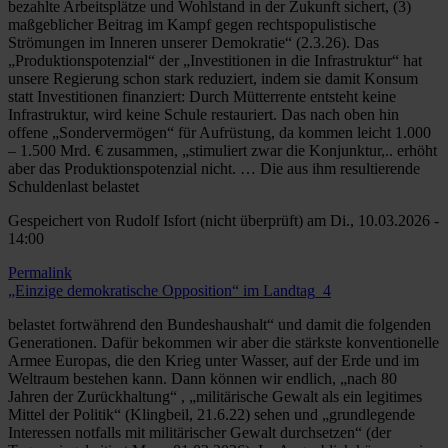
bezahlte Arbeitsplätze und Wohlstand in der Zukunft sichert, (3)
maßgeblicher Beitrag im Kampf gegen rechtspopulistische
Strömungen im Inneren unserer Demokratie“ (2.3.26). Das
„Produktionspotenzial“ der „Investitionen in die Infrastruktur“ hat
unsere Regierung schon stark reduziert, indem sie damit Konsum
statt Investitionen finanziert: Durch Mütterrente entsteht keine
Infrastruktur, wird keine Schule restauriert. Das nach oben hin
offene „Sondervermögen“ für Aufrüstung, da kommen leicht 1.000
– 1.500 Mrd. € zusammen, „stimuliert zwar die Konjunktur,.. erhöht
aber das Produktionspotenzial nicht. … Die aus ihm resultierende
Schuldenlast belastet
Gespeichert von
Rudolf Isfort (nicht überprüft)
am Di., 10.03.2026 -
14:00
Permalink
„Einzige demokratische Opposition“ im Landtag_4
belastet fortwährend den Bundeshaushalt“ und damit die folgenden
Generationen. Dafür bekommen wir aber die stärkste konventionelle
Armee Europas, die den Krieg unter Wasser, auf der Erde und im
Weltraum bestehen kann. Dann können wir endlich, „nach 80
Jahren der Zurückhaltung“ , „militärische Gewalt als ein legitimes
Mittel der Politik“ (Klingbeil, 21.6.22) sehen und „grundlegende
Interessen notfalls mit militärischer Gewalt durchsetzen“ (der