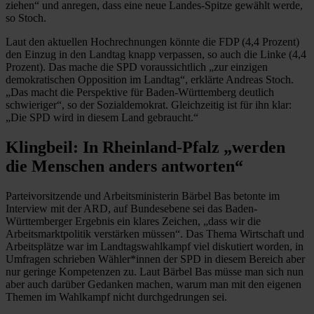
ziehen“ und anregen, dass eine neue Landes-Spitze gewählt werde,
so Stoch.
Laut den aktuellen Hochrechnungen könnte die FDP (4,4 Prozent)
den Einzug in den Landtag knapp verpassen, so auch die Linke (4,4
Prozent). Das mache die SPD voraussichtlich „zur einzigen
demokratischen Opposition im Landtag“, erklärte Andreas Stoch.
„Das macht die Perspektive für Baden-Württemberg deutlich
schwieriger“, so der Sozialdemokrat. Gleichzeitig ist für ihn klar:
„Die SPD wird in diesem Land gebraucht.“
Klingbeil: In Rheinland-Pfalz „werden
die Menschen anders antworten“
Parteivorsitzende und Arbeitsministerin Bärbel Bas betonte im
Interview mit der ARD, auf Bundesebene sei das Baden-
Württemberger Ergebnis ein klares Zeichen, „dass wir die
Arbeitsmarktpolitik verstärken müssen“. Das Thema Wirtschaft und
Arbeitsplätze war im Landtagswahlkampf viel diskutiert worden, in
Umfragen schrieben Wähler*innen der SPD in diesem Bereich aber
nur geringe Kompetenzen zu. Laut Bärbel Bas müsse man sich nun
aber auch darüber Gedanken machen, warum man mit den eigenen
Themen im Wahlkampf nicht durchgedrungen sei.