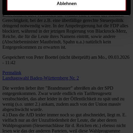
Ablehnen
beim VGH gewünscht hätte,
3.) war die Unterstützung von der Bundesebene m. E. sehr mager.
Insbesondere aber vermissen die Wähler eine Politik der sozialen
Gerechtigkeit, bei der z.B. eine überfällige gerechte Steuerpolitik
dringend notwendig wäre. In der Ampelregierung hat die FDP alles
blockiert, während in der jetzigen Regierung von Blackrock-Merz,
Reiche, die für die Leute ihres Namens eintritt, sowie andere
(Abschiebeminister Mautbrindt, Spahn u.a.) natürlich kein
Entgegenkommen zu erwarten ist.
Gespeichert von
Peter Boettel (nicht überprüft)
am Mo., 09.03.2026
- 11:42
Permalink
Landtagswahl Baden-Württemberg Nr. 2
Die werden lieber ihre "Brandmauer" abreißen als der SPD
entgegenkommen. Zwar wurde endlich ein Tariftreugesetz
verabschiedet, das aber leider in der Öffentlichkeit zu spät und zu
wenig (s.o. unter 2.) ankam, zudem auch von der Union massiv
abgeschwächt wurde.
4.) Dass die AfD leider immer noch so gut abschneidet, liegt m. E.
vielfach nur an der Unzufriedenheit der Leute, die aber deren
Wahlprogramm (Steuernachlässe für d. Reichen etc.) ebenso nicht
lesen wie das der anderen Parteien, weil diese Wahlprogramme