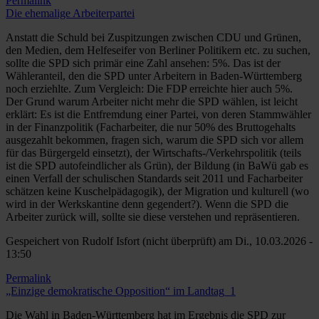
Permalink
Die ehemalige Arbeiterpartei
Anstatt die Schuld bei Zuspitzungen zwischen CDU und Grünen,
den Medien, dem Helfeseifer von Berliner Politikern etc. zu suchen,
sollte die SPD sich primär eine Zahl ansehen: 5%. Das ist der
Wähleranteil, den die SPD unter Arbeitern in Baden-Württemberg
noch erziehlte. Zum Vergleich: Die FDP erreichte hier auch 5%.
Der Grund warum Arbeiter nicht mehr die SPD wählen, ist leicht
erklärt: Es ist die Entfremdung einer Partei, von deren Stammwähler
in der Finanzpolitik (Facharbeiter, die nur 50% des Bruttogehalts
ausgezahlt bekommen, fragen sich, warum die SPD sich vor allem
für das Bürgergeld einsetzt), der Wirtschafts-/Verkehrspolitik (teils
ist die SPD autofeindlicher als Grün), der Bildung (in BaWü gab es
einen Verfall der schulischen Standards seit 2011 und Facharbeiter
schätzen keine Kuschelpädagogik), der Migration und kulturell (wo
wird in der Werkskantine denn gegendert?). Wenn die SPD die
Arbeiter zurück will, sollte sie diese verstehen und repräsentieren.
Gespeichert von
Rudolf Isfort (nicht überprüft)
am Di., 10.03.2026 -
13:50
Permalink
„Einzige demokratische Opposition“ im Landtag_1
Die Wahl in Baden-Württemberg hat im Ergebnis die SPD zur