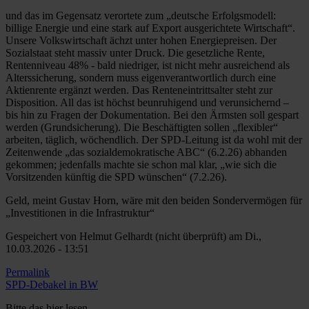
und das im Gegensatz verortete zum „deutsche Erfolgsmodell:
billige Energie und eine stark auf Export ausgerichtete Wirtschaft“.
Unsere Volkswirtschaft ächzt unter hohen Energiepreisen. Der
Sozialstaat steht massiv unter Druck. Die gesetzliche Rente,
Rentenniveau 48% - bald niedriger, ist nicht mehr ausreichend als
Alterssicherung, sondern muss eigenverantwortlich durch eine
Aktienrente ergänzt werden. Das Renteneintrittsalter steht zur
Disposition. All das ist höchst beunruhigend und verunsichernd –
bis hin zu Fragen der Dokumentation. Bei den Ärmsten soll gespart
werden (Grundsicherung). Die Beschäftigten sollen „flexibler“
arbeiten, täglich, wöchendlich. Der SPD-Leitung ist da wohl mit der
Zeitenwende „das sozialdemokratische ABC“ (6.2.26) abhanden
gekommen; jedenfalls machte sie schon mal klar, „wie sich die
Vorsitzenden künftig die SPD wünschen“ (7.2.26).
Geld, meint Gustav Horn, wäre mit den beiden Sondervermögen für
„Investitionen in die Infrastruktur“
Gespeichert von
Helmut Gelhardt (nicht überprüft)
am Di.,
10.03.2026 - 13:51
Permalink
SPD-Debakel in BW
Bitte das hier lesen_