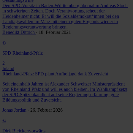
Gestaltungswille
Den SPD-Vorsitz in Baden-Württemberg übernahm Andreas Stoch
in schwierigen Zeiten. Doch Verantwortung scheut der
Heidenheimer nicht: Er will die Sozialdemokrat*innen bei den
Landtagswahlen im März mit einem guten Ergebnis wieder in
Regierungsverantwortung bringen.
Benedikt Dittrich
· 18. Februar 2021
©
SPD Rheinland-Pfalz
2
Inland
Rheinland-Pfalz: SPD plant Aufholjagd dank Zuversicht
Seit eineinhalb Jahren ist Alexander Schweitzer Ministerpräsident
von Rheinland-Pfalz und will es auch bleiben. Im Wahlkampf setzt
der SPD-Spitzenkandidat auf seine Regierungserfahrung, gute
Bildungspolitik und Zuversicht.
Jonas Jordan
· 26. Februar 2026
©
Dirk Bleicker/vorwärts