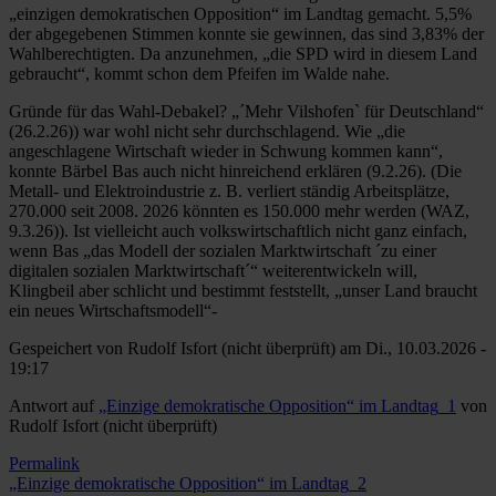
„einzigen demokratischen Opposition“ im Landtag gemacht. 5,5%
der abgegebenen Stimmen konnte sie gewinnen, das sind 3,83% der
Wahlberechtigten. Da anzunehmen, „die SPD wird in diesem Land
gebraucht“, kommt schon dem Pfeifen im Walde nahe.
Gründe für das Wahl-Debakel? „´Mehr Vilshofen` für Deutschland“
(26.2.26)) war wohl nicht sehr durchschlagend. Wie „die
angeschlagene Wirtschaft wieder in Schwung kommen kann“,
konnte Bärbel Bas auch nicht hinreichend erklären (9.2.26). (Die
Metall- und Elektroindustrie z. B. verliert ständig Arbeitsplätze,
270.000 seit 2008. 2026 könnten es 150.000 mehr werden (WAZ,
9.3.26)). Ist vielleicht auch volkswirtschaftlich nicht ganz einfach,
wenn Bas „das Modell der sozialen Marktwirtschaft ´zu einer
digitalen sozialen Marktwirtschaft´“ weiterentwickeln will,
Klingbeil aber schlicht und bestimmt feststellt, „unser Land braucht
ein neues Wirtschaftsmodell“-
Gespeichert von
Rudolf Isfort (nicht überprüft)
am Di., 10.03.2026 -
19:17
Antwort auf
„Einzige demokratische Opposition“ im Landtag_1
von
Rudolf Isfort (nicht überprüft)
Permalink
„Einzige demokratische Opposition“ im Landtag_2