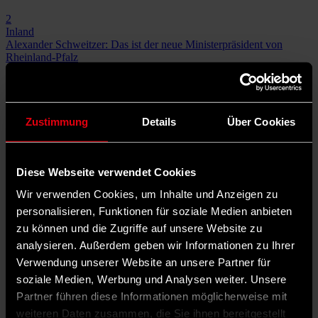
2
Inland
Alexander Schweitzer: Das ist der neue Ministerpräsident von
Rheinland-Pfalz
Nach mehr als elf Jahren gibt es mit Alexander Schweitzer einen
neuen Ministerpräsidenten in Rheinland-Pfalz. Der 50-jährige
Sozialdemokrat blickt bereits auf ein bewegtes Leben zurück. Was
zeichnet Schweitzer aus?
Zustimmung
Details
Über Cookies
Jonas Jordan
· 10. Juli 2024
20 Kommentare
Diese Webseite verwendet Cookies
Gespeichert von
Rainer Jähnke (nicht überprüft)
am So., 08.03.2026
- 21:04
Wir verwenden Cookies, um Inhalte und Anzeigen zu
personalisieren, Funktionen für soziale Medien anbieten
Permalink
zu können und die Zugriffe auf unsere Website zu
Wahlniederlage
analysieren. Außerdem geben wir Informationen zu Ihrer
Ich habe selten so gelacht, als ich diesen sog. Kommentar lesen
Verwendung unserer Website an unsere Partner für
durfte.
soziale Medien, Werbung und Analysen weiter. Unsere
Wer noch nicht einmal erkennen will, in welch prekärer Lage sich
die Partei befindet, der sollte lieber schweigen.
Partner führen diese Informationen möglicherweise mit
Alles hat einmal ein Ende. Als ehemaliges Parteimitglied, der diese
weiteren Daten zusammen, die Sie ihnen bereitgestellt