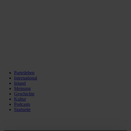
Parteileben
International
Inland
Meinung
Geschichte
Kultur
Podcasts
Startseite