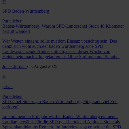
©
SPD Baden-Württemberg
Parteileben
Baden-Württemberg: Warum SPD-Landeschef Stoch 40 Kilometer
barfuß wandert
Wer Wetten eingeht, sollte mit dem Einsatz vorsichtig sein. Das
denkt sich wohl auch der baden-württembergische SPD-
Landesvorsitzende Andreas Stoch, der in dieser Woche von
Heidenheim nach Ulm gelaufen ist. Ohne Strümpfe und Schuhe.
Jonas Jordan
· 5. August 2025
©
privat
Parteileben
SPD-Chef Stoch: „In Baden-Württemberg geht gerade viel Zeit
verloren“
Im kommenden Frühjahr wird in Baden-Württemberg ein neuer
Landtag gewählt. Für die SPD geht Parteichef Andreas Stoch als
Spitzenkandidat ins Rennen. Im Interview sagt er, wie er die SPD