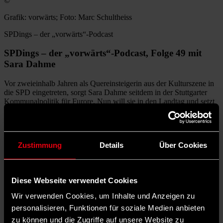
©
Grafik: vorwärts; Foto: Marc Schultheiss
SPDings – der „vorwärts“-Podcast
SPDings – der „vorwärts“-Podcast, Folge 49 mit
Sara Dahme
Vor zweieinhalb Jahren als Quereinsteigerin aus der Kulturszene in
die SPD eingetreten, sorgt Sara Dahme seitdem in der Stuttgarter
Kommunalpolitik für Furore. Nun will sie in den Landtag und setzt
dabei auf KI und ein Pferd.
Zustimmung
Details
Über Cookies
Verfügbar auf:
Mehr zum Thema
Diese Webseite verwendet Cookies
Sara Dahme: Die Frau mit Pferd will für die SPD in den Landtag
Warum eine Stuttgarter SPD-Gemeinderatskandidatin mit einem
Wir verwenden Cookies, um Inhalte und Anzeigen zu
Pferd wirbt
personalisieren, Funktionen für soziale Medien anbieten
Özdemirs Wahlkreis ist im Stuttgarter Süden. Ob er das auch weiß?
zu können und die Zugriffe auf unsere Website zu