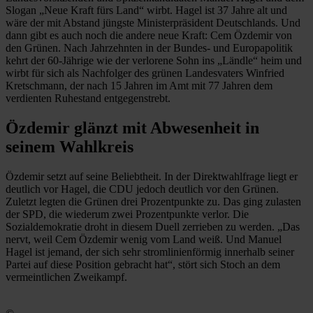
Slogan „Neue Kraft fürs Land“ wirbt. Hagel ist 37 Jahre alt und
wäre der mit Abstand jüngste Ministerpräsident Deutschlands. Und
dann gibt es auch noch die andere neue Kraft: Cem Özdemir von
den Grünen. Nach Jahrzehnten in der Bundes- und Europapolitik
kehrt der 60-Jährige wie der verlorene Sohn ins „Ländle“ heim und
wirbt für sich als Nachfolger des grünen Landesvaters Winfried
Kretschmann, der nach 15 Jahren im Amt mit 77 Jahren dem
verdienten Ruhestand entgegenstrebt.
Özdemir glänzt mit Abwesenheit in
seinem Wahlkreis
Özdemir setzt auf seine Beliebtheit. In der Direktwahlfrage liegt er
deutlich vor Hagel, die CDU jedoch deutlich vor den Grünen.
Zuletzt legten die Grünen drei Prozentpunkte zu. Das ging zulasten
der SPD, die wiederum zwei Prozentpunkte verlor. Die
Sozialdemokratie droht in diesem Duell zerrieben zu werden. „Das
nervt, weil Cem Özdemir wenig vom Land weiß. Und Manuel
Hagel ist jemand, der sich sehr stromlinienförmig innerhalb seiner
Partei auf diese Position gebracht hat“, stört sich Stoch an dem
vermeintlichen Zweikampf.