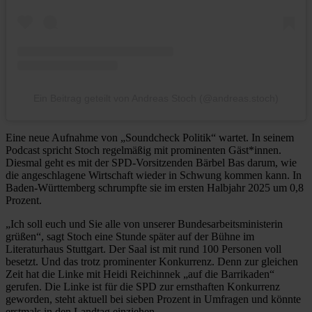
Ein Beitrag geteilt von Andreas Stoch (@andreas.stoch)
Eine neue Aufnahme von „Soundcheck Politik“ wartet. In seinem
Podcast spricht Stoch regelmäßig mit prominenten Gäst*innen.
Diesmal geht es mit der SPD-Vorsitzenden Bärbel Bas darum, wie
die angeschlagene Wirtschaft wieder in Schwung kommen kann. In
Baden-Württemberg schrumpfte sie im ersten Halbjahr 2025 um 0,8
Prozent.
„Ich soll euch und Sie alle von unserer Bundesarbeitsministerin
grüßen“, sagt Stoch eine Stunde später auf der Bühne im
Literaturhaus Stuttgart. Der Saal ist mit rund 100 Personen voll
besetzt. Und das trotz prominenter Konkurrenz. Denn zur gleichen
Zeit hat die Linke mit Heidi Reichinnek „auf die Barrikaden“
gerufen. Die Linke ist für die SPD zur ernsthaften Konkurrenz
geworden, steht aktuell bei sieben Prozent in Umfragen und könnte
erstmals in den Landtag einziehen.