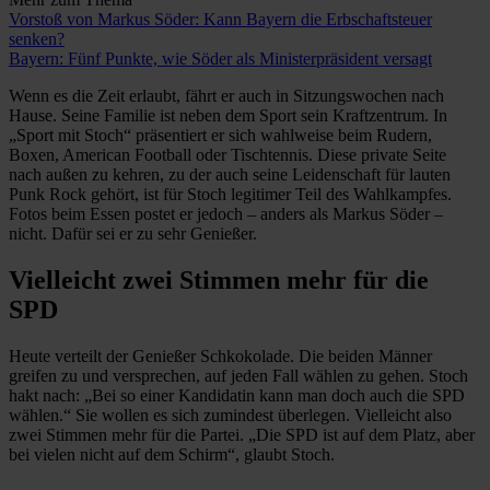
Vorstoß von Markus Söder: Kann Bayern die Erbschaftsteuer
senken?
Bayern: Fünf Punkte, wie Söder als Ministerpräsident versagt
Wenn es die Zeit erlaubt, fährt er auch in Sitzungswochen nach
Hause. Seine Familie ist neben dem Sport sein Kraftzentrum. In
„Sport mit Stoch“ präsentiert er sich wahlweise beim Rudern,
Boxen, American Football oder Tischtennis. Diese private Seite
nach außen zu kehren, zu der auch seine Leidenschaft für lauten
Punk Rock gehört, ist für Stoch legitimer Teil des Wahlkampfes.
Fotos beim Essen postet er jedoch – anders als Markus Söder –
nicht. Dafür sei er zu sehr Genießer.
Vielleicht zwei Stimmen mehr für die
SPD
Heute verteilt der Genießer Schkokolade. Die beiden Männer
greifen zu und versprechen, auf jeden Fall wählen zu gehen. Stoch
hakt nach: „Bei so einer Kandidatin kann man doch auch die SPD
wählen.“ Sie wollen es sich zumindest überlegen. Vielleicht also
zwei Stimmen mehr für die Partei. „Die SPD ist auf dem Platz, aber
bei vielen nicht auf dem Schirm“, glaubt Stoch.