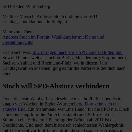
SPD Baden-Württemberg
Matthias Miersch, Andreas Stoch und die vier SPD-
Landtagskandidatinnen in Stuttgart
Mehr zum Thema
Andreas Stoch im Porträt: Wahlkämpfer mit Kante und
Gestaltungswille
Es tut sich was.
In Umfragen machte die SPD zuletzt Boden gut.
Sowohl bundesweit als auch in Berlin, Mecklenburg-Vorpommern,
Sachsen-Anhalt und Rheinland-Pfalz, wo in diesem Jahr
Landtagswahlen anstehen, ging es für die Partei teils deutlich nach
oben.
Stoch will SPD-Absturz verhindern
Doch die erste Wahl auf Landesebene im Jahr 2026 ist bereits in
knapp vier Wochen in Baden-Württemberg.
Dort zeigt sich ein
anderes Bild
. Ein Stammland war „the Länd“ für die SPD nie. Doch
jahrzehntelang fuhr die Partei hier stabil rund 30 Prozent der
Stimmen ein. Seit dem Höhenflug der Grünen ab 2011 ist das
Geschichte. Und nach dem historisch schlechtesten Wahlergebnis
mit 11 Prozent vor fünf Jahren droht diesmal sogar der Absturz in