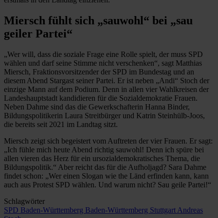
Miersch fühlt sich „sauwohl“ bei „sau
geiler Partei“
„Wer will, dass die soziale Frage eine Rolle spielt, der muss SPD
wählen und darf seine Stimme nicht verschenken“, sagt Matthias
Miersch, Fraktionsvorsitzender der SPD im Bundestag und an
diesem Abend Stargast seiner Partei. Er ist neben „Andi“ Stoch der
einzige Mann auf dem Podium. Denn in allen vier Wahlkreisen der
Landeshauptstadt kandidieren für die Sozialdemokratie Frauen.
Neben Dahme sind das die Gewerkschafterin Hanna Binder,
Bildungspolitikerin Laura Streitbürger und Katrin Steinhülb-Joos,
die bereits seit 2021 im Landtag sitzt.
Miersch zeigt sich begeistert vom Auftreten der vier Frauen. Er sagt:
„Ich fühle mich heute Abend richtig sauwohl! Denn ich spüre bei
allen vieren das Herz für ein ursozialdemokratisches Thema, die
Bildungspolitik.“ Aber reicht das für die Aufholjagd? Sara Dahme
findet schon: „Wer einen Slogan wie the Länd erfinden kann, kann
auch aus Protest SPD wählen. Und warum nicht? Sau geile Partei!“
Schlagwörter
SPD Baden-Württemberg
Baden-Württemberg
Stuttgart
Andreas