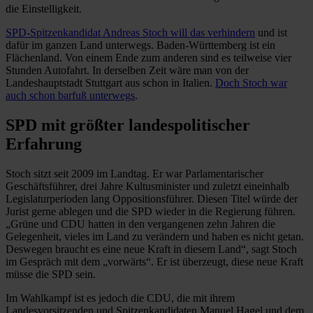
die Einstelligkeit.
SPD-Spitzenkandidat Andreas Stoch will das verhindern
und ist
dafür im ganzen Land unterwegs. Baden-Württemberg ist ein
Flächenland. Von einem Ende zum anderen sind es teilweise vier
Stunden Autofahrt. In derselben Zeit wäre man von der
Landeshauptstadt Stuttgart aus schon in Italien.
Doch Stoch war
auch schon barfuß unterwegs
.
SPD mit größter landespolitischer
Erfahrung
Stoch sitzt seit 2009 im Landtag. Er war Parlamentarischer
Geschäftsführer, drei Jahre Kultusminister und zuletzt eineinhalb
Legislaturperioden lang Oppositionsführer. Diesen Titel würde der
Jurist gerne ablegen und die SPD wieder in die Regierung führen.
„Grüne und CDU hatten in den vergangenen zehn Jahren die
Gelegenheit, vieles im Land zu verändern und haben es nicht getan.
Deswegen braucht es eine neue Kraft in diesem Land“, sagt Stoch
im Gespräch mit dem „vorwärts“. Er ist überzeugt, diese neue Kraft
müsse die SPD sein.
Im Wahlkampf ist es jedoch die CDU, die mit ihrem
Landesvorsitzenden und Spitzenkandidaten Manuel Hagel und dem