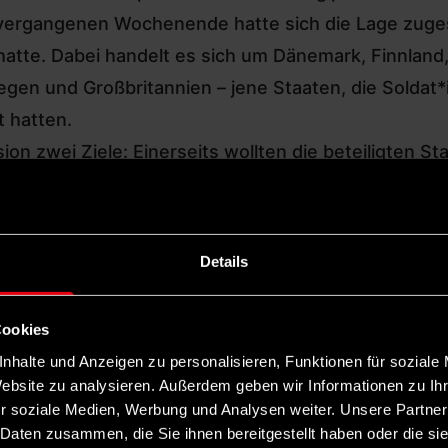
ergangenen Wochenende hatte sich die Lage zuges
atte. Dabei handelt es sich um Dänemark, Finnland,
en und Großbritannien – jene Staaten, die Soldat*
t hatten.
on zwei Ziele: Einerseits wollten die beteiligten St
-Präsidenten signalisieren, dass sie die von ihm 
s ernst nehmen. Das Signal kam aber im Weißen Haus
ozent ab dem 1. Februar und 25 Prozent zum 1. Juni
Details
 António Costa für diesen Donnerstagabend einen Kri
ne Zoll-Drohung wieder vom Tisch nahm. Die Begrü
Cookies
alsekretär Mark Rutte den Grundstein für eine Ver
nhalte und Anzeigen zu personalisieren, Funktionen für soziale
Website zu analysieren. Außerdem geben wir Informationen zu I
umps Zölle damit beim Gipfel jetzt wieder vom Tisc
r soziale Medien, Werbung und Analysen weiter. Unsere Partner
 Daten zusammen, die Sie ihnen bereitgestellt haben oder die s
gedrohten Zöllen sind beim Gipfel mögliche euro