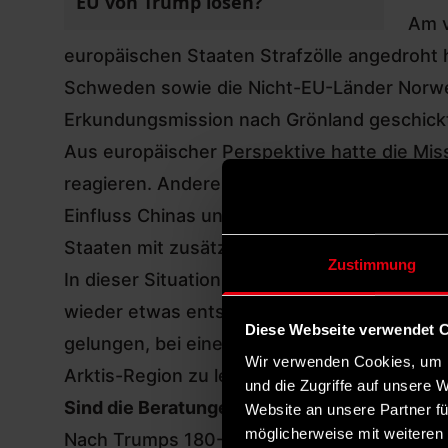
EU von Trump lösen?
Am v
europäischen Staaten Strafzölle angedroht h
Schweden sowie die Nicht-EU-Länder Norweg
Erkundungsmission nach Grönland geschick
Aus europäischer Perspektive hatte die Missi
reagieren. Andererseits wollten sie dem US
Einfluss Chinas und Russlands in der Arkti
Staaten mit zusätzlichen Zöllen von zehn Pr
Zustimmung
In dieser Situation berief EU-Ratspräsident
wieder etwas entspannt, nachdem Trump sei
Diese Webseite verwendet 
gelungen, bei einem Treffen mit Nato-Gener
Wir verwenden Cookies, um I
Arktis-Region zu legen.
und die Zugriffe auf unsere 
Sind die Beratungen über Reaktionen auf Tr
Website an unsere Partner fü
möglicherweise mit weiteren
Nach Trumps 180-Grad-Wende bei seinen an