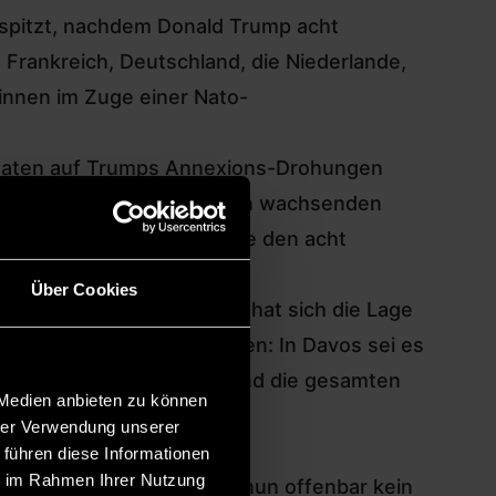
pitzt, nachdem Donald Trump acht
 Frankreich, Deutschland, die Niederlande,
innen im Zuge einer Nato-
aaten auf
Trumps Annexions-Drohungen
geäußerten Sorgen über einen wachsenden
 schlecht an: Trump drohte den acht
.
Über Cookies
sengipfel ein. Inzwischen hat sich die Lage
ndung des US-Präsidenten: In Davos sei es
einbarung über Grönland und die gesamten
 Medien anbieten zu können
hrer Verwendung unserer
h?
 führen diese Informationen
ie im Rahmen Ihrer Nutzung
päische Gegenmaßnahmen nun offenbar kein