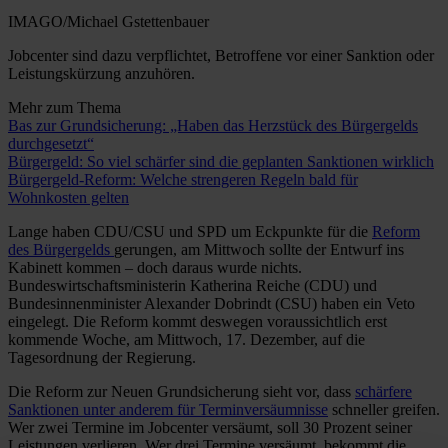
IMAGO/Michael Gstettenbauer
Jobcenter sind dazu verpflichtet, Betroffene vor einer Sanktion oder
Leistungskürzung anzuhören.
Mehr zum Thema
Bas zur Grundsicherung: „Haben das Herzstück des Bürgergelds
durchgesetzt“
Bürgergeld: So viel schärfer sind die geplanten Sanktionen wirklich
Bürgergeld-Reform: Welche strengeren Regeln bald für
Wohnkosten gelten
Lange haben CDU/CSU und SPD um Eckpunkte für die
Reform
des Bürgergelds
gerungen, am Mittwoch sollte der Entwurf ins
Kabinett kommen – doch daraus wurde nichts.
Bundeswirtschaftsministerin Katherina Reiche (CDU) und
Bundesinnenminister Alexander Dobrindt (CSU) haben ein Veto
eingelegt. Die Reform kommt deswegen voraussichtlich erst
kommende Woche, am Mittwoch, 17. Dezember, auf die
Tagesordnung der Regierung.
Die Reform zur Neuen Grundsicherung sieht vor, dass
schärfere
Sanktionen unter anderem für Terminversäumnisse
schneller greifen.
Wer zwei Termine im Jobcenter versäumt, soll 30 Prozent seiner
Leistungen verlieren. Wer drei Termine versäumt, bekommt die