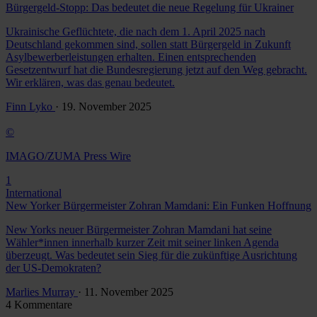
Bürgergeld-Stopp: Das bedeutet die neue Regelung für Ukrainer
Ukrainische Geflüchtete, die nach dem 1. April 2025 nach
Deutschland gekommen sind, sollen statt Bürgergeld in Zukunft
Asylbewerberleistungen erhalten. Einen entsprechenden
Gesetzentwurf hat die Bundesregierung jetzt auf den Weg gebracht.
Wir erklären, was das genau bedeutet.
Finn Lyko
· 19. November 2025
©
IMAGO/ZUMA Press Wire
1
International
New Yorker Bürgermeister Zohran Mamdani: Ein Funken Hoffnung
New Yorks neuer Bürgermeister Zohran Mamdani hat seine
Wähler*innen innerhalb kurzer Zeit mit seiner linken Agenda
überzeugt. Was bedeutet sein Sieg für die zukünftige Ausrichtung
der US-Demokraten?
Marlies Murray
· 11. November 2025
4 Kommentare