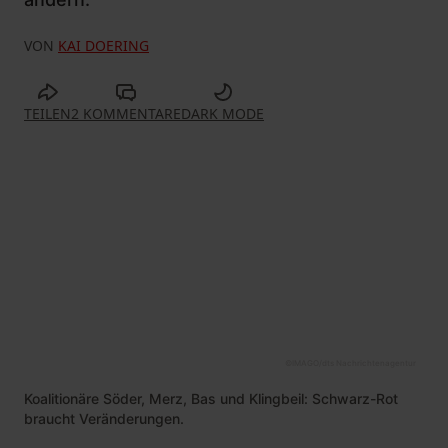
VON
KAI DOERING
TEILEN
2 KOMMENTARE
DARK MODE
©
IMAGO/dts Nachrichtenagentur
Koalitionäre Söder, Merz, Bas und Klingbeil: Schwarz-Rot
braucht Veränderungen.