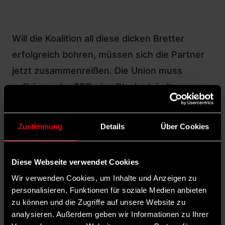
Will die Koalition all diese dicken Bretter
erfolgreich bohren, müssen sich die Partner
jetzt zusammenreißen. Die Union muss
aufhören, der SPD eine Blockadehaltung
vorzuwerfen und – zumindest in Teilen – mit
einem Bruch der Koalition zu liebäugeln, die
Zustimmung
Details
Über Cookies
SPD sollte klar zum Reformkurs stehen und
nicht so tun, als sei sie nur in der Koalition, um
Diese Webseite verwendet Cookies
das Schlimmste zu verhindern. Nur so werden
Wir verwenden Cookies, um Inhalte und Anzeigen zu
die Regierung und die sie tragenden Parteien
personalisieren, Funktionen für soziale Medien anbieten
Vertrauen zurückgewinnen.
zu können und die Zugriffe auf unsere Website zu
Die SPD muss mehr „SPD pur“ zeigen
analysieren. Außerdem geben wir Informationen zu Ihrer