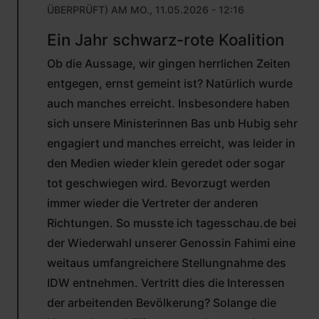
ÜBERPRÜFT)
AM MO., 11.05.2026 - 12:16
ANTWORT
Ein Jahr schwarz-rote Koalition
AUF
VON
Ob die Aussage, wir gingen herrlichen Zeiten
MAX
FREITAG
entgegen, ernst gemeint ist? Natürlich wurde
(NICHT
auch manches erreicht. Insbesondere haben
ÜBERPRÜFT)
sich unsere Ministerinnen Bas unb Hubig sehr
engagiert und manches erreicht, was leider in
den Medien wieder klein geredet oder sogar
tot geschwiegen wird. Bevorzugt werden
immer wieder die Vertreter der anderen
Richtungen. So musste ich tagesschau.de bei
der Wiederwahl unserer Genossin Fahimi eine
weitaus umfangreichere Stellungnahme des
IDW entnehmen. Vertritt dies die Interessen
der arbeitenden Bevölkerung? Solange die