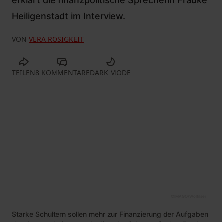
erklärt die finanzpolitische Sprecherin Frauke
Heiligenstadt im Interview.
VON
VERA ROSIGKEIT
TEILEN
8 KOMMENTARE
DARK MODE
©
IMAGO/Wolfilser
Starke Schultern sollen mehr zur Finanzierung der Aufgaben