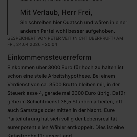
ANTWORT
Mit Verlaub, Herr Frei,
AUF
VON
Sie schreiben hier Quatsch und wären in einer
JAN
FREI
anderen Partei wohl besser aufgehoben.
(NICHT
GESPEICHERT VON
PETER VEIT (NICHT ÜBERPRÜFT)
AM
ÜBERPRÜFT)
FR., 24.04.2026 - 20:04
Einkommenssteuerreform
Einkommen über 3000 Euro für hoch zu halten ist
schon eine steile Arbeitshypothese. Bei einem
Verdienst von ca. 3500 Brutto bleiben mir, in der
Steuerklasse 4, gerade mal 2300 Euro übrig. Dafür
gehe im Schichtdienst 38,5 Stunden arbeiten, oft
auch Samstags oder mitten in der Nacht. Eure
Parteiführung hat sich völlig der Lebensrealität
eurer potentiellen Wähler entkoppelt. Dies ist eine
Katastrophe für unser Land.