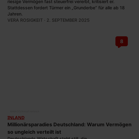
riesige Vermögen fast steuerfrei vererbt, kritisiert er.
Stattdessen fordert Türmer ein „Grunderbe“ für alle ab 18
Jahren.
VERA ROSIGKEIT
· 2. SEPTEMBER 2025
8
©
IMAGO/Arnulf Hettrich
INLAND
Millionärsparadies Deutschland: Warum Vermögen
so ungleich verteilt ist
Deutschlands Wirtschaft steht still, die