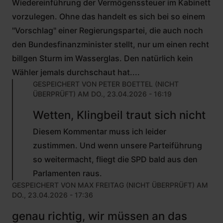
Wiedereinführung der Vermögenssteuer im Kabinett
vorzulegen. Ohne das handelt es sich bei so einem
"Vorschlag" einer Regierungspartei, die auch noch
den Bundesfinanzminister stellt, nur um einen recht
billgen Sturm im Wasserglas. Den natürlich kein
Wähler jemals durchschaut hat....
GESPEICHERT VON
PETER BOETTEL (NICHT
ÜBERPRÜFT)
AM DO., 23.04.2026 - 16:19
ANTWORT
Wetten, Klingbeil traut sich nicht
AUF
VON
Diesem Kommentar muss ich leider
PETER
PLUTARCH
zustimmen. Und wenn unsere Parteiführung
(NICHT
so weitermacht, fliegt die SPD bald aus den
ÜBERPRÜFT)
Parlamenten raus.
GESPEICHERT VON
MAX FREITAG (NICHT ÜBERPRÜFT)
AM
DO., 23.04.2026 - 17:36
genau richtig, wir müssen an das