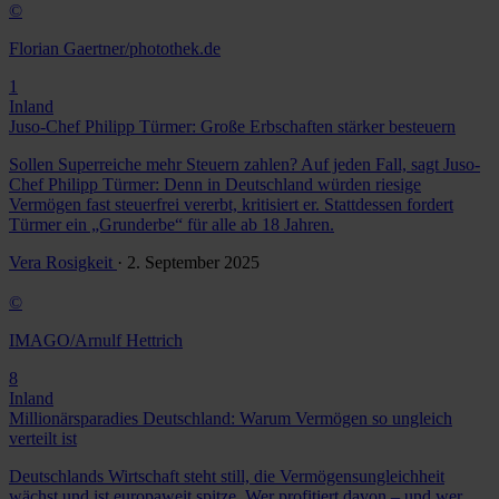
©
Florian Gaertner/photothek.de
1
Inland
Juso-Chef Philipp Türmer: Große Erbschaften stärker besteuern
Sollen Superreiche mehr Steuern zahlen? Auf jeden Fall, sagt Juso-
Chef Philipp Türmer: Denn in Deutschland würden riesige
Vermögen fast steuerfrei vererbt, kritisiert er. Stattdessen fordert
Türmer ein „Grunderbe“ für alle ab 18 Jahren.
Vera Rosigkeit
· 2. September 2025
©
IMAGO/Arnulf Hettrich
8
Inland
Millionärsparadies Deutschland: Warum Vermögen so ungleich
verteilt ist
Deutschlands Wirtschaft steht still, die Vermögensungleichheit
wächst und ist europaweit spitze. Wer profitiert davon – und wer