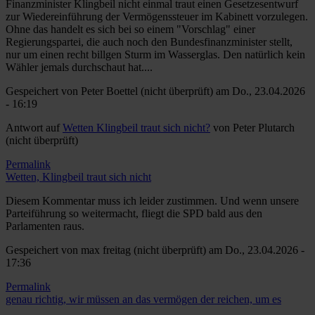
Finanzminister Klingbeil nicht einmal traut einen Gesetzesentwurf
zur Wiedereinführung der Vermögenssteuer im Kabinett vorzulegen.
Ohne das handelt es sich bei so einem "Vorschlag" einer
Regierungspartei, die auch noch den Bundesfinanzminister stellt,
nur um einen recht billgen Sturm im Wasserglas. Den natürlich kein
Wähler jemals durchschaut hat....
Gespeichert von
Peter Boettel (nicht überprüft)
am Do., 23.04.2026
- 16:19
Antwort auf
Wetten Klingbeil traut sich nicht?
von
Peter Plutarch
(nicht überprüft)
Permalink
Wetten, Klingbeil traut sich nicht
Diesem Kommentar muss ich leider zustimmen. Und wenn unsere
Parteiführung so weitermacht, fliegt die SPD bald aus den
Parlamenten raus.
Gespeichert von
max freitag (nicht überprüft)
am Do., 23.04.2026 -
17:36
Permalink
genau richtig, wir müssen an das vermögen der reichen, um es