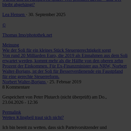
bleibt abgehängt?
Lea Hensen
· 30. September 2025
©
Thomas Imo/photothek.net
Meinung
Wie der Soli für ein kleines Stück Steuergerechtigkeit sorgt
Von rund 20 Milliarden Euro, die 2019 als Einnahmen aus dem Soli
erwartet werden, kommt mehr als die Hälfte von den oberen zehn
Prozent der Einkommen. Für Ex-Finanzminister aus NRW, Norbert
Walter-Borjans, ist der Soli für Besserverdienende ein Faustpfand
für eine gerechte Steuerreform.
Norbert Walter-Borjans
· 25. Februar 2019
8 Kommentare
Gespeichert von
Peter Plutarch (nicht überprüft)
am Do.,
23.04.2026 - 12:36
Permalink
Wetten Klingbeil traut sich nicht?
Ich bin bereit zu wetten, dass sich Parteivorsitzender und