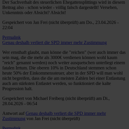
Der Sachverhalt des steuerlichen Ehegattensplittings wird in diesem
Beitrag also - schon wieder - völlig falsch dargestellt! Versehen,
Unkenntnis oder Absicht? Absicht!
Gespeichert von
Jan Frei (nicht überprüft)
am Do., 23.04.2026 -
22:04
Permalink
Genau deshalb verliert die SPD immer mehr Zustimmung
Wer ernsthaft glaubt, man könne die "reichen" (wer auch immer das
sein mag, die die mehr als 3000€ verdienen können wohl kaum
"reich" genannt werden) noch weiter ausquetschen unterliegt einem
fatalen Irrtum. Die oberen 10% in Deutschland stemmen schon
heute 50% der Einkommenssteuer, aber in der SPD will man wohl
nicht begreifen, dass die die am meisten Zahlen bei einer Entlastung
auch am stärksten Entlastet werden, so funktioniert die kalte
Progression halt.
Gespeichert von
Michael Freiberg (nicht überprüft)
am Di.,
28.04.2026 - 06:54
Antwort auf
Genau deshalb verliert die SPD immer mehr
Zustimmung
von
Jan Frei (nicht überprüft)
Permalink