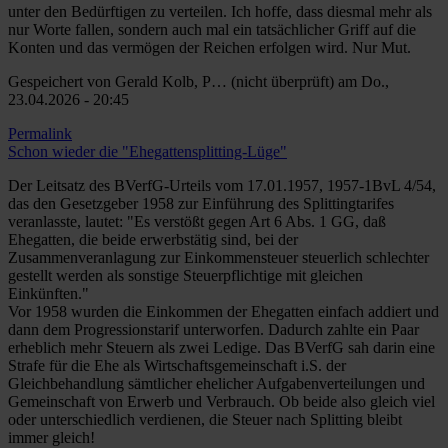
unter den Bedürftigen zu verteilen. Ich hoffe, dass diesmal mehr als
nur Worte fallen, sondern auch mal ein tatsächlicher Griff auf die
Konten und das vermögen der Reichen erfolgen wird. Nur Mut.
Gespeichert von
Gerald Kolb, P… (nicht überprüft)
am Do.,
23.04.2026 - 20:45
Permalink
Schon wieder die "Ehegattensplitting-Lüge"
Der Leitsatz des BVerfG-Urteils vom 17.01.1957, 1957-1BvL 4/54,
das den Gesetzgeber 1958 zur Einführung des Splittingtarifes
veranlasste, lautet: "Es verstößt gegen Art 6 Abs. 1 GG, daß
Ehegatten, die beide erwerbstätig sind, bei der
Zusammenveranlagung zur Einkommensteuer steuerlich schlechter
gestellt werden als sonstige Steuerpflichtige mit gleichen
Einkünften."
Vor 1958 wurden die Einkommen der Ehegatten einfach addiert und
dann dem Progressionstarif unterworfen. Dadurch zahlte ein Paar
erheblich mehr Steuern als zwei Ledige. Das BVerfG sah darin eine
Strafe für die Ehe als Wirtschaftsgemeinschaft i.S. der
Gleichbehandlung sämtlicher ehelicher Aufgabenverteilungen und
Gemeinschaft von Erwerb und Verbrauch. Ob beide also gleich viel
oder unterschiedlich verdienen, die Steuer nach Splitting bleibt
immer gleich!