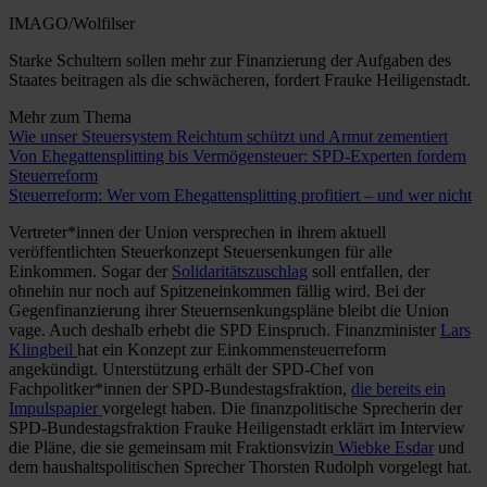
IMAGO/Wolfilser
Starke Schultern sollen mehr zur Finanzierung der Aufgaben des
Staates beitragen als die schwächeren, fordert Frauke Heiligenstadt.
Mehr zum Thema
Wie unser Steuersystem Reichtum schützt und Armut zementiert
Von Ehegattensplitting bis Vermögensteuer: SPD-Experten fordern
Steuerreform
Steuerreform: Wer vom Ehegattensplitting profitiert – und wer nicht
Vertreter*innen der Union versprechen in ihrem aktuell
veröffentlichten Steuerkonzept Steuersenkungen für alle
Einkommen. Sogar der
Solidaritätszuschlag
soll entfallen, der
ohnehin nur noch auf Spitzeneinkommen fällig wird. Bei der
Gegenfinanzierung ihrer Steuernsenkungspläne bleibt die Union
vage. Auch deshalb erhebt die SPD Einspruch. Finanzminister
Lars
Klingbeil
hat ein Konzept zur Einkommensteuerreform
angekündigt. Unterstützung erhält der SPD-Chef von
Fachpolitker*innen der SPD-Bundestagsfraktion,
die bereits ein
Impulspapier
vorgelegt haben. Die finanzpolitische Sprecherin der
SPD-Bundestagsfraktion Frauke Heiligenstadt erklärt im Interview
die Pläne, die sie gemeinsam mit Fraktionsvizin
Wiebke Esdar
und
dem haushaltspolitischen Sprecher Thorsten Rudolph vorgelegt hat.