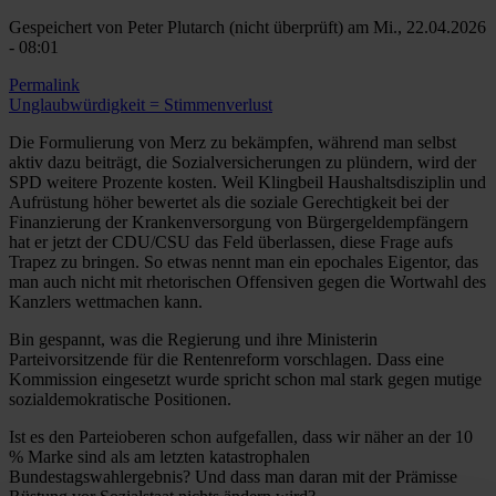
Gespeichert von
Peter Plutarch (nicht überprüft)
am Mi., 22.04.2026
- 08:01
Permalink
Unglaubwürdigkeit = Stimmenverlust
Die Formulierung von Merz zu bekämpfen, während man selbst
aktiv dazu beiträgt, die Sozialversicherungen zu plündern, wird der
SPD weitere Prozente kosten. Weil Klingbeil Haushaltsdisziplin und
Aufrüstung höher bewertet als die soziale Gerechtigkeit bei der
Finanzierung der Krankenversorgung von Bürgergeldempfängern
hat er jetzt der CDU/CSU das Feld überlassen, diese Frage aufs
Trapez zu bringen. So etwas nennt man ein epochales Eigentor, das
man auch nicht mit rhetorischen Offensiven gegen die Wortwahl des
Kanzlers wettmachen kann.
Bin gespannt, was die Regierung und ihre Ministerin
Parteivorsitzende für die Rentenreform vorschlagen. Dass eine
Kommission eingesetzt wurde spricht schon mal stark gegen mutige
sozialdemokratische Positionen.
Ist es den Parteioberen schon aufgefallen, dass wir näher an der 10
% Marke sind als am letzten katastrophalen
Bundestagswahlergebnis? Und dass man daran mit der Prämisse