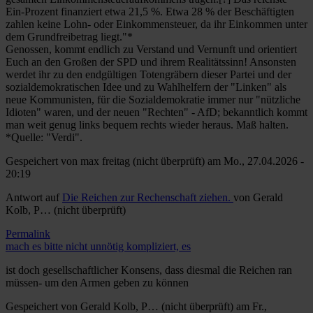
Ein-Prozent finanziert etwa 21,5 %. Etwa 28 % der Beschäftigten
zahlen keine Lohn- oder Einkommensteuer, da ihr Einkommen unter
dem Grundfreibetrag liegt."*
Genossen, kommt endlich zu Verstand und Vernunft und orientiert
Euch an den Großen der SPD und ihrem Realitätssinn! Ansonsten
werdet ihr zu den endgültigen Totengräbern dieser Partei und der
sozialdemokratischen Idee und zu Wahlhelfern der "Linken" als
neue Kommunisten, für die Sozialdemokratie immer nur "nützliche
Idioten" waren, und der neuen "Rechten" - AfD; bekanntlich kommt
man weit genug links bequem rechts wieder heraus. Maß halten.
*Quelle: "Verdi".
Gespeichert von
max freitag (nicht überprüft)
am Mo., 27.04.2026 -
20:19
Antwort auf
Die Reichen zur Rechenschaft ziehen.
von
Gerald
Kolb, P… (nicht überprüft)
Permalink
mach es bitte nicht unnötig kompliziert, es
ist doch gesellschaftlicher Konsens, dass diesmal die Reichen ran
müssen- um den Armen geben zu können
Gespeichert von
Gerald Kolb, P… (nicht überprüft)
am Fr.,