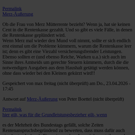
Permalink
Merz-Äußerung
Ob die Frau von Merz Mütterrente bezieht? Wenn ja, hat sie keinen
Cent in die Rentenkasse gezahlt. Und so gibt es viele Fälle, in denen
die Rentenkasse geplündert wird.
Wenn Merz mal wieder den Mund voll nimmt, sollte er sich endlich
erst einmal um die Probleme kümmern, warum die Rentenkasse leer
ist; denn es gibt eine Viezahl versicherungsfremder Leistungen.
Ebenso sollten er (und ebenso Reiche, Warken u.a.) sich auch im
Sinne ihres Amtseids um gerechte Steuern kümmern, durch die die
notwendigen Ausgaben aus dem Haushalt getätigt werden können,
ohne dass wieder bei den Kleinen gekürzt wird!!
Gespeichert von
max freitag (nicht überprüft)
am Do., 23.04.2026 -
17:45
Antwort auf
Merz-Äußerung
von
Peter Boettel (nicht überprüft)
Permalink
hier gilt, was für die Grundleistungsbezieher gilt- wenn
es der Mehrheit des Bundestags gefällt, solche Zeiten
Rentenanspruchsbegründend zu bewerten, dass muss dafür auch