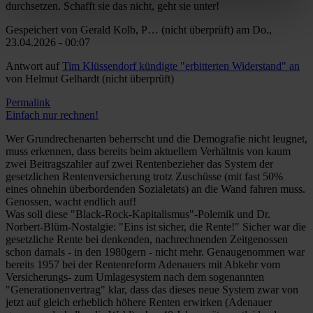
durchsetzen. Schafft sie das nicht, geht sie unter!
Gespeichert von
Gerald Kolb, P… (nicht überprüft)
am Do.,
23.04.2026 - 00:07
Antwort auf
Tim Klüssendorf kündigte "erbitterten Widerstand" an
von
Helmut Gelhardt (nicht überprüft)
Permalink
Einfach nur rechnen!
Wer Grundrechenarten beherrscht und die Demografie nicht leugnet,
muss erkennen, dass bereits beim aktuellem Verhältnis von kaum
zwei Beitragszahler auf zwei Rentenbezieher das System der
gesetzlichen Rentenversicherung trotz Zuschüsse (mit fast 50%
eines ohnehin überbordenden Sozialetats) an die Wand fahren muss.
Genossen, wacht endlich auf!
Was soll diese "Black-Rock-Kapitalismus"-Polemik und Dr.
Norbert-Blüm-Nostalgie: "Eins ist sicher, die Rente!" Sicher war die
gesetzliche Rente bei denkenden, nachrechnenden Zeitgenossen
schon damals - in den 1980gern - nicht mehr. Genaugenommen war
bereits 1957 bei der Rentenreform Adenauers mit Abkehr vom
Versicherungs- zum Umlagesystem nach dem sogenannten
"Generationenvertrag" klar, dass das dieses neue System zwar von
jetzt auf gleich erheblich höhere Renten erwirken (Adenauer