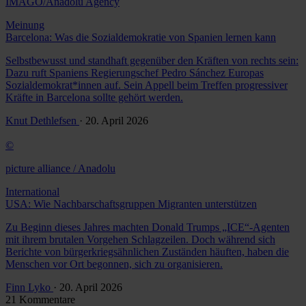
IMAGO/Anadolu Agency
Meinung
Barcelona: Was die Sozialdemokratie von Spanien lernen kann
Selbstbewusst und standhaft gegenüber den Kräften von rechts sein:
Dazu ruft Spaniens Regierungschef Pedro Sánchez Europas
Sozialdemokrat*innen auf. Sein Appell beim Treffen progressiver
Kräfte in Barcelona sollte gehört werden.
Knut Dethlefsen
· 20. April 2026
©
picture alliance / Anadolu
International
USA: Wie Nachbarschaftsgruppen Migranten unterstützen
Zu Beginn dieses Jahres machten Donald Trumps „ICE“-Agenten
mit ihrem brutalen Vorgehen Schlagzeilen. Doch während sich
Berichte von bürgerkriegsähnlichen Zuständen häuften, haben die
Menschen vor Ort begonnen, sich zu organisieren.
Finn Lyko
· 20. April 2026
21 Kommentare