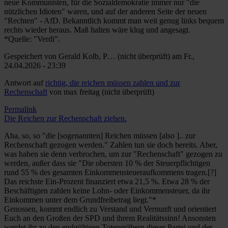
neue Kommunisten, für die Sozialdemokratie immer nur "die
nützlichen Idioten" waren, und auf der anderen Seite der neuen
"Rechten" - AfD. Bekanntlich kommt man weit genug links bequem
rechts wieder heraus. Maß halten wäre klug und angesagt.
*Quelle: "Verdi".
Gespeichert von
Gerald Kolb, P… (nicht überprüft)
am Fr.,
24.04.2026 - 23:39
Antwort auf
richtig, die reichen müssen zahlen und zur
Rechenschaft
von
max freitag (nicht überprüft)
Permalink
Die Reichen zur Rechenschaft ziehen.
Aha, so, so "die [sogenannten] Reichen müssen [also ].. zur
Rechenschaft gezogen werden." Zahlen tun sie doch bereits. Aber,
was haben sie denn verbrochen, um zur "Rechenschaft" gezogen zu
werden, außer dass sie "Die obersten 10 % der Steuerpflichtigen
rund 55 % des gesamten Einkommensteueraufkommens tragen.[?]
Das reichste Ein-Prozent finanziert etwa 21,5 %. Etwa 28 % der
Beschäftigten zahlen keine Lohn- oder Einkommensteuer, da ihr
Einkommen unter dem Grundfreibetrag liegt."*
Genossen, kommt endlich zu Verstand und Vernunft und orientiert
Euch an den Großen der SPD und ihrem Realitätssinn! Ansonsten
werdet ihr zu den endgültigen Totengräbern dieser Partei und der