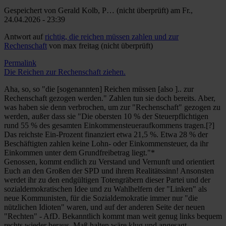
Gespeichert von
Gerald Kolb, P… (nicht überprüft)
am Fr.,
24.04.2026 - 23:39
Antwort auf
richtig, die reichen müssen zahlen und zur
Rechenschaft
von
max freitag (nicht überprüft)
Permalink
Die Reichen zur Rechenschaft ziehen.
Aha, so, so "die [sogenannten] Reichen müssen [also ].. zur
Rechenschaft gezogen werden." Zahlen tun sie doch bereits. Aber,
was haben sie denn verbrochen, um zur "Rechenschaft" gezogen zu
werden, außer dass sie "Die obersten 10 % der Steuerpflichtigen
rund 55 % des gesamten Einkommensteueraufkommens tragen.[?]
Das reichste Ein-Prozent finanziert etwa 21,5 %. Etwa 28 % der
Beschäftigten zahlen keine Lohn- oder Einkommensteuer, da ihr
Einkommen unter dem Grundfreibetrag liegt."*
Genossen, kommt endlich zu Verstand und Vernunft und orientiert
Euch an den Großen der SPD und ihrem Realitätssinn! Ansonsten
werdet ihr zu den endgültigen Totengräbern dieser Partei und der
sozialdemokratischen Idee und zu Wahlhelfern der "Linken" als
neue Kommunisten, für die Sozialdemokratie immer nur "die
nützlichen Idioten" waren, und auf der anderen Seite der neuen
"Rechten" - AfD. Bekanntlich kommt man weit genug links bequem
rechts wieder heraus. Maß halten wäre klug und angesagt.