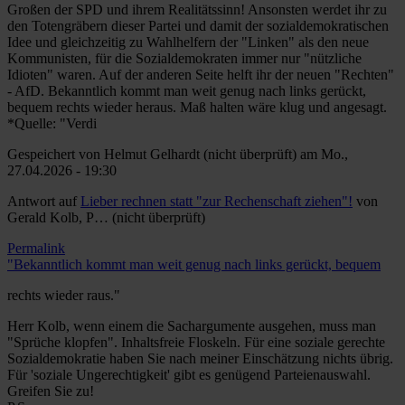
Großen der SPD und ihrem Realitätssinn! Ansonsten werdet ihr zu
den Totengräbern dieser Partei und damit der sozialdemokratischen
Idee und gleichzeitig zu Wahlhelfern der "Linken" als den neue
Kommunisten, für die Sozialdemokraten immer nur "nützliche
Idioten" waren. Auf der anderen Seite helft ihr der neuen "Rechten"
- AfD. Bekanntlich kommt man weit genug nach links gerückt,
bequem rechts wieder heraus. Maß halten wäre klug und angesagt.
*Quelle: "Verdi
Gespeichert von
Helmut Gelhardt (nicht überprüft)
am Mo.,
27.04.2026 - 19:30
Antwort auf
Lieber rechnen statt "zur Rechenschaft ziehen"!
von
Gerald Kolb, P… (nicht überprüft)
Permalink
"Bekanntlich kommt man weit genug nach links gerückt, bequem
rechts wieder raus."
Herr Kolb, wenn einem die Sachargumente ausgehen, muss man
"Sprüche klopfen". Inhaltsfreie Floskeln. Für eine soziale gerechte
Sozialdemokratie haben Sie nach meiner Einschätzung nichts übrig.
Für 'soziale Ungerechtigkeit' gibt es genügend Parteienauswahl.
Greifen Sie zu!