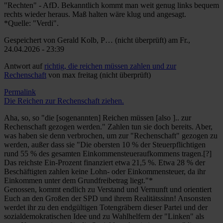
"Rechten" - AfD. Bekanntlich kommt man weit genug links bequem
rechts wieder heraus. Maß halten wäre klug und angesagt.
*Quelle: "Verdi".
Gespeichert von
Gerald Kolb, P… (nicht überprüft)
am Fr.,
24.04.2026 - 23:39
Antwort auf
richtig, die reichen müssen zahlen und zur
Rechenschaft
von
max freitag (nicht überprüft)
Permalink
Die Reichen zur Rechenschaft ziehen.
Aha, so, so "die [sogenannten] Reichen müssen [also ].. zur
Rechenschaft gezogen werden." Zahlen tun sie doch bereits. Aber,
was haben sie denn verbrochen, um zur "Rechenschaft" gezogen zu
werden, außer dass sie "Die obersten 10 % der Steuerpflichtigen
rund 55 % des gesamten Einkommensteueraufkommens tragen.[?]
Das reichste Ein-Prozent finanziert etwa 21,5 %. Etwa 28 % der
Beschäftigten zahlen keine Lohn- oder Einkommensteuer, da ihr
Einkommen unter dem Grundfreibetrag liegt."*
Genossen, kommt endlich zu Verstand und Vernunft und orientiert
Euch an den Großen der SPD und ihrem Realitätssinn! Ansonsten
werdet ihr zu den endgültigen Totengräbern dieser Partei und der
sozialdemokratischen Idee und zu Wahlhelfern der "Linken" als