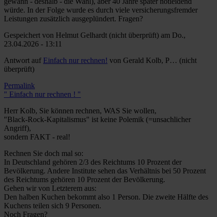
gewann - deshalb - die Wahl), aber 40 Jahre später notleidend
würde. In der Folge wurde es durch viele versicherungsfremder
Leistungen zusätzlich ausgeplündert. Fragen?
Gespeichert von
Helmut Gelhardt (nicht überprüft)
am Do.,
23.04.2026 - 13:11
Antwort auf
Einfach nur rechnen!
von
Gerald Kolb, P… (nicht
überprüft)
Permalink
" Einfach nur rechnen ! "
Herr Kolb, Sie können rechnen, WAS Sie wollen,
"Black-Rock-Kapitalismus" ist keine Polemik (=unsachlicher
Angriff),
sondern FAKT - real!
Rechnen Sie doch mal so:
In Deutschland gehören 2/3 des Reichtums 10 Prozent der
Bevölkerung. Andere Institute sehen das Verhältnis bei 50 Prozent
des Reichtums gehören 10 Prozent der Bevölkerung.
Gehen wir von Letzterem aus:
Den halben Kuchen bekommt also 1 Person. Die zweite Hälfte des
Kuchens teilen sich 9 Personen.
Noch Fragen?