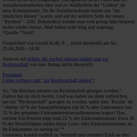
sozialdemokratischen Idee und zu Wahlhelfern der "Linken" als
neue Kommunisten, für die Sozialdemokratie immer nur "die
nützlichen Idioten" waren, und auf der anderen Seite der neuen
"Rechten" - AfD. Bekanntlich kommt man weit genug links bequem
rechts wieder heraus. Maß halten wäre klug und angesagt.
*Quelle: "Verdi".
Gespeichert von
Gerald Kolb, P… (nicht überprüft)
am Sa.,
25.04.2026 - 14:38
Antwort auf
richtig, die reichen müssen zahlen und zur
Rechenschaft
von
max freitag (nicht überprüft)
Permalink
Lieber rechnen statt "zur Rechenschaft ziehen"!
So, "die Reichen müssen zur Rechenschaft gezogen werden."
Zahlen tun sie doch bereits. Und was haben sie denn verbrochen,
um zur "Rechenschaft" gezogen zu werden, außer dass `Reiche´ als
"oberste 10 % der Steuerpflichtigen mit 36 % aller Einkommen fast
55 % des gesamten Einkommensteueraufkommens tragen? Das
reichste Ein-Prozent trägt rund 22 % der Einkommensteuer. Etwa 28
% der Beschäftigten zahlen keine Lohn- oder Einkommensteuer, da
ihr Einkommen zu niedrig ist."*
Genossen, kommt endlich zu Vernunft und orientiert Euch an den