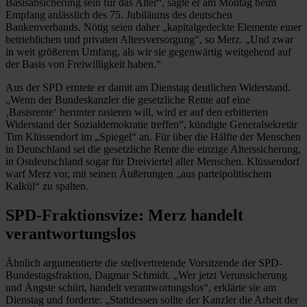
Basisabsicherung sein für das Alter“, sagte er am Montag beim
Empfang anlässlich des 75. Jubiläums des deutschen
Bankenverbands. Nötig seien daher „kapitalgedeckte Elemente einer
betrieblichen und privaten Altersversorgung“, so Merz. „Und zwar
in weit größerem Umfang, als wir sie gegenwärtig weitgehend auf
der Basis von Freiwilligkeit haben.“
Aus der SPD erntete er damit am Dienstag deutlichen Widerstand.
„Wenn der Bundeskanzler die gesetzliche Rente auf eine
‚Basisrente‘ herunter rasieren will, wird er auf den erbitterten
Widerstand der Sozialdemokratie treffen“, kündigte Generalsekretär
Tim Klüssendorf im „Spiegel“ an. Für über die Hälfte der Menschen
in Deutschland sei die gesetzliche Rente die einzige Alterssicherung,
in Ostdeutschland sogar für Dreiviertel aller Menschen. Klüssendorf
warf Merz vor, mit seinen Äußerungen „aus parteipolitischem
Kalkül“ zu spalten.
SPD-Fraktionsvize: Merz handelt
verantwortungslos
Ähnlich argumentierte die stellvertretende Vorsitzende der SPD-
Bundestagsfraktion, Dagmar Schmidt. „Wer jetzt Verunsicherung
und Ängste schürt, handelt verantwortungslos“, erklärte sie am
Dienstag und forderte: „Stattdessen sollte der Kanzler die Arbeit der