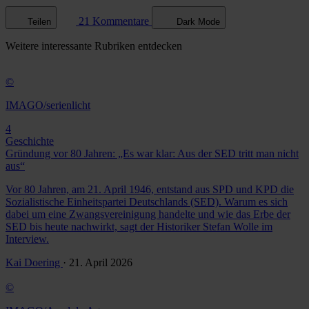
21 Kommentare
Teilen
Dark Mode
Weitere
interessante Rubriken
entdecken
©
IMAGO/serienlicht
4
Geschichte
Gründung vor 80 Jahren: „Es war klar: Aus der SED tritt man nicht
aus“
Vor 80 Jahren, am 21. April 1946, entstand aus SPD und KPD die
Sozialistische Einheitspartei Deutschlands (SED). Warum es sich
dabei um eine Zwangsvereinigung handelte und wie das Erbe der
SED bis heute nachwirkt, sagt der Historiker Stefan Wolle im
Interview.
Kai Doering
· 21. April 2026
©