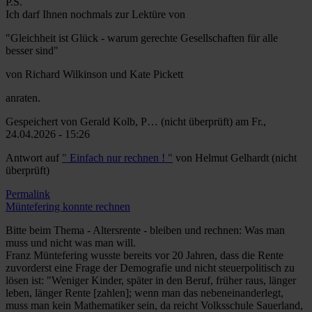
P.S.
Ich darf Ihnen nochmals zur Lektüre von
"Gleichheit ist Glück - warum gerechte Gesellschaften für alle
besser sind"
von Richard Wilkinson und Kate Pickett
anraten.
Gespeichert von
Gerald Kolb, P… (nicht überprüft)
am Fr.,
24.04.2026 - 15:26
Antwort auf
" Einfach nur rechnen ! "
von
Helmut Gelhardt (nicht
überprüft)
Permalink
Müntefering konnte rechnen
Bitte beim Thema - Altersrente - bleiben und rechnen: Was man
muss und nicht was man will.
Franz Müntefering wusste bereits vor 20 Jahren, dass die Rente
zuvorderst eine Frage der Demografie und nicht steuerpolitisch zu
lösen ist: "Weniger Kinder, später in den Beruf, früher raus, länger
leben, länger Rente [zahlen]; wenn man das nebeneinanderlegt,
muss man kein Mathematiker sein, da reicht Volksschule Sauerland,