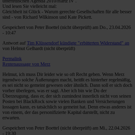
unterirdischen Agenda 2010/Hartz IV .
Und lesen Sie vielleicht mal:
Gleichheit ist Glück - Warum gerechte Gesellschaften für alle besser
sind - von Richard Wilkinson und Kate Pickett.
Gespeichert von
Peter Boettel (nicht überprüft)
am Do., 23.04.2026
- 10:47
Antwort auf
Tim Klüssendorf kündigte "erbitterten Widerstand" an
von
Helmut Gelhardt (nicht überprüft)
Permalink
Rentenaussage von Merz
Helmut, ich muss Dir leider wie so oft Recht geben. Wenn Merz
irgendwo solche Äußerungen macht, heitßt es hinterher regelmäßig,
es sei nicht so gemeint gewesen oder ähnlich. Dann soll er sich doch
vorher überlegen, was er sagt. Aber ich bin wie Du der
Überzeugung, dass er, der sich zumindest innerlich nicht von seinen
Posten bei BlackRock sowie vielen Banken und Versicherungen
lossagen kann, es tatsächlich so gemeint hat. Denn etwas anderes ist
von einem, der das personifizierte Kapital darstellt, nicht zu
erwarten.
Gespeichert von
Peter Boettel (nicht überprüft)
am Mi., 22.04.2026
- 19:30