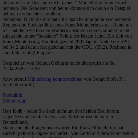
um zu wissen: Das kann nicht gehen." Müntefering konnte noch
rechnen. Die Genossen von heute könnten sich daran ein Beispiel
nehmen - wenn sie es wollten.
Nebenbei: Nicht die durchaus für manche unpopulär erscheinende
Renten- und Sozialpolitik eines Franz Müntefering - u.a. Rente mit
67 - hat die SPD bei den Wählern abstürzen lassen, sondern nicht
zuletzt die immer "sozialere" Politik der letzten Jahre. Zur Zeit von
Franz Müntefering, Bundestagswahl 2005 lag der Anteil der SPD
bei 34,2 und damit fast gleichauf mit der CDU. (35,2). Rechnen ja,
aber bitte richtig! Fragen?
Gespeichert von
Helmut Gelhardt (nicht überprüft)
am Sa.,
25.04.2026 - 13:00
Antwort auf
Müntefering konnte rechnen
von
Gerald Kolb, P…
(nicht überprüft)
Permalink
Müntefering
Herr Kolb - reden Sie doch nicht um den heißen Brei herum.
sagen Sie doch einfach etwas zur Reichtumsverteilung in
Deutschland.
Dann sind alle Fragen beantwortet. Ein Franz Müntefering hat
zurecht politisch abgewirtschaftet - wie Gerhard Schröder mit seiner