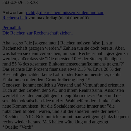
24.04.2026 - 23:38
Antwort auf
richtig, die reichen müssen zahlen und zur
Rechenschaft
von
max freitag (nicht überprüft)
Permalink
Die Reichen zur Rechenschaft ziehen.
Aha, so, so "die [sogenannten] Reichen müssen [also ].. zur
Rechenschaft gezogen werden." Zahlen tun sie doch bereits. Aber,
was haben sie denn verbrochen, um zur "Rechenschaft" gezogen zu
werden, außer dass sie "Die obersten 10 % der Steuerpflichtigen
rund 55 % des gesamten Einkommensteueraufkommens tragen.[?]
Das reichste Ein-Prozent finanziert etwa 21,5 %. Etwa 28 % der
Beschäftigten zahlen keine Lohn- oder Einkommensteuer, da ihr
Einkommen unter dem Grundfreibetrag liegt."*
Genossen, kommt endlich zu Verstand und Vernunft und orientiert
Euch an den Großen der SPD und ihrem Realitätssinn! Ansonsten
werdet ihr zu den endgültigen Totengräbern dieser Partei und der
sozialdemokratischen Idee und zu Wahlhelfern der "Linken" als
neue Kommunisten, für die Sozialdemokratie immer nur "die
nützlichen Idioten" waren, und auf der anderen Seite der neuen
"Rechten" - AfD. Bekanntlich kommt man weit genug links bequem
rechts wieder heraus. Maß halten wäre klug und angesagt.
*Quelle: "Verdi".