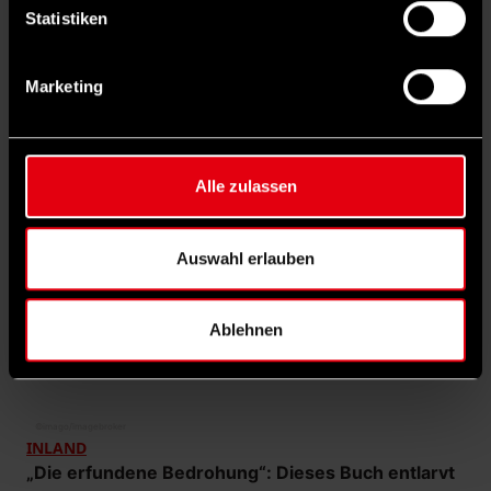
Statistiken
Weitere
interessante Rubriken
entdecken
Marketing
Alle zulassen
Auswahl erlauben
Ablehnen
©
imago/imagebroker
INLAND
„Die erfundene Bedrohung“: Dieses Buch entlarvt