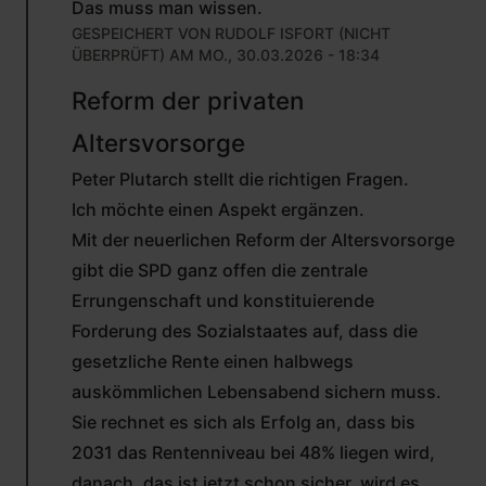
Das muss man wissen.
GESPEICHERT VON
RUDOLF ISFORT (NICHT
ÜBERPRÜFT)
AM MO., 30.03.2026 - 18:34
ANTWORT
Reform der privaten
AUF
VON
Altersvorsorge
PETER
PLUTARCH
Peter Plutarch stellt die richtigen Fragen.
(NICHT
ÜBERPRÜFT)
Ich möchte einen Aspekt ergänzen.
Mit der neuerlichen Reform der Altersvorsorge
gibt die SPD ganz offen die zentrale
Errungenschaft und konstituierende
Forderung des Sozialstaates auf, dass die
gesetzliche Rente einen halbwegs
auskömmlichen Lebensabend sichern muss.
Sie rechnet es sich als Erfolg an, dass bis
2031 das Rentenniveau bei 48% liegen wird,
danach, das ist jetzt schon sicher, wird es