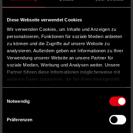
Kryptowährungen.
Wann geht es los?
Diese Webseite verwendet Cookies
Die neue Förderung gilt für Verträge, die ab
Wir verwenden Cookies, um Inhalte und Anzeigen zu
Januar 2027 abgeschlossen werden.
personalisieren, Funktionen für soziale Medien anbieten
zu können und die Zugriffe auf unsere Website zu
Schlagwörter
analysieren. Außerdem geben wir Informationen zu Ihrer
Rente
Altersvorsorge
Altersarmut
SPD-Bundestagsfraktion
Verwendung unserer Website an unsere Partner für
AUTOR*IN
soziale Medien, Werbung und Analysen weiter. Unsere
Partner führen diese Informationen möglicherweise mit
weiteren Daten zusammen, die Sie ihnen bereitgestellt
haben oder die sie im Rahmen Ihrer Nutzung der Dienste
Vera Rosigkeit
gesammelt haben.
Einwilligungsauswahl
hat Politikwissenschaft und Philosophie in Berlin studiert und
Notwendig
ist Redakteurin beim vorwärts.
TEILEN
3 KOMMENTARE
DARK MODE
Präferenzen