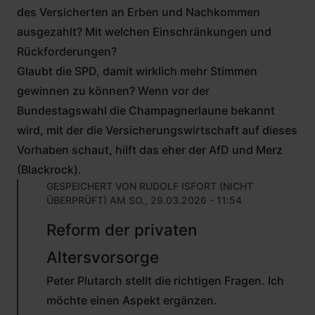
des Versicherten an Erben und Nachkommen
ausgezahlt? Mit welchen Einschränkungen und
Rückforderungen?
Glaubt die SPD, damit wirklich mehr Stimmen
gewinnen zu können? Wenn vor der
Bundestagswahl die Champagnerlaune bekannt
wird, mit der die Versicherungswirtschaft auf dieses
Vorhaben schaut, hilft das eher der AfD und Merz
(Blackrock).
GESPEICHERT VON
RUDOLF ISFORT (NICHT
ÜBERPRÜFT)
AM SO., 29.03.2026 - 11:54
ANTWORT
Reform der privaten
AUF
VON
Altersvorsorge
PETER
PLUTARCH
Peter Plutarch stellt die richtigen Fragen. Ich
(NICHT
ÜBERPRÜFT)
möchte einen Aspekt ergänzen.