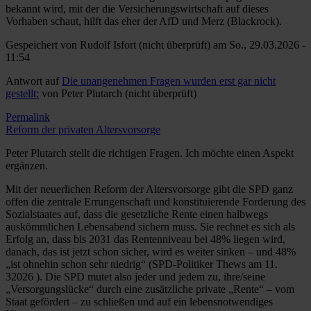
bekannt wird, mit der die Versicherungswirtschaft auf dieses
Vorhaben schaut, hilft das eher der AfD und Merz (Blackrock).
Gespeichert von
Rudolf Isfort (nicht überprüft)
am So., 29.03.2026 -
11:54
Antwort auf
Die unangenehmen Fragen wurden erst gar nicht
gestellt:
von
Peter Plutarch (nicht überprüft)
Permalink
Reform der privaten Altersvorsorge
Peter Plutarch stellt die richtigen Fragen. Ich möchte einen Aspekt
ergänzen.
Mit der neuerlichen Reform der Altersvorsorge gibt die SPD ganz
offen die zentrale Errungenschaft und konstituierende Forderung des
Sozialstaates auf, dass die gesetzliche Rente einen halbwegs
auskömmlichen Lebensabend sichern muss. Sie rechnet es sich als
Erfolg an, dass bis 2031 das Rentenniveau bei 48% liegen wird,
danach, das ist jetzt schon sicher, wird es weiter sinken – und 48%
„ist ohnehin schon sehr niedrig“ (SPD-Politiker Thews am 11.
32026 ). Die SPD mutet also jeder und jedem zu, ihre/seine
„Versorgungslücke“ durch eine zusätzliche private „Rente“ – vom
Staat gefördert – zu schließen und auf ein lebensnotwendiges