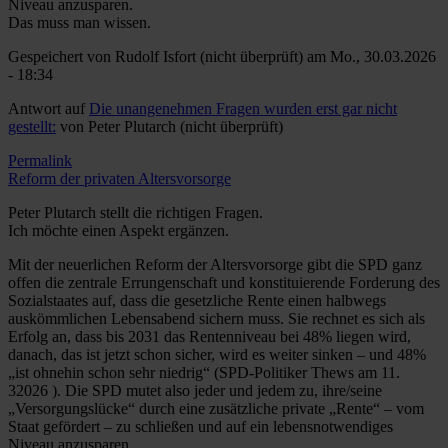
Niveau anzusparen.
Das muss man wissen.
Gespeichert von
Rudolf Isfort (nicht überprüft)
am Mo., 30.03.2026
- 18:34
Antwort auf
Die unangenehmen Fragen wurden erst gar nicht
gestellt:
von
Peter Plutarch (nicht überprüft)
Permalink
Reform der privaten Altersvorsorge
Peter Plutarch stellt die richtigen Fragen.
Ich möchte einen Aspekt ergänzen.
Mit der neuerlichen Reform der Altersvorsorge gibt die SPD ganz
offen die zentrale Errungenschaft und konstituierende Forderung des
Sozialstaates auf, dass die gesetzliche Rente einen halbwegs
auskömmlichen Lebensabend sichern muss. Sie rechnet es sich als
Erfolg an, dass bis 2031 das Rentenniveau bei 48% liegen wird,
danach, das ist jetzt schon sicher, wird es weiter sinken – und 48%
„ist ohnehin schon sehr niedrig“ (SPD-Politiker Thews am 11.
32026 ). Die SPD mutet also jeder und jedem zu, ihre/seine
„Versorgungslücke“ durch eine zusätzliche private „Rente“ – vom
Staat gefördert – zu schließen und auf ein lebensnotwendiges
Niveau anzusparen.