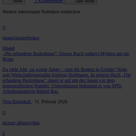
3 Kommentare
Teilen
Dark Mode
Weitere
interessante Rubriken
entdecken
©
imago/imagebroker
Inland
„Die erfundene Bedrohung“: Dieses Buch entlarvt Mythen um die
Rente
Zu viele Alte, zu wenig Junge – sind die Renten in Gefahr? Nein,
sagt Wirtschaftsjournalist Andreas Hoffmann. In seinem Buch „Die
erfundene Bedrohung“ räumt er auf mit der Angst vor dem
demografischen Wandel. Unterstützung bekommt er von SPD-
Arbeitsministerin Bärbel Bas.
Vera Rosigkeit
· 11. Februar 2026
©
picture alliance/dpa
2