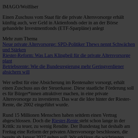
IMAGO/Wolfilser
Einen Zuschuss vom Staat für die private Altersvorsorge erhält
künftig auch, wer Geld in Aktienfonds oder in an der Börse
gehandelte Investmentfonds (ETF-Sparpläne) anlegt
Mehr zum Thema
Neue private Altervorsorge: SPD-Politiker Thews nennt Schwächen
und Stärken
Riester-Reform: Was Lars Klingbeil für die private Altersvorsorge
plant
Betriebsrente: Wie die Bundesregierung mehr Geringverdiener
absichern will
Wer selbst für eine Absicherung im Rentenalter vorsorgt, erhält
einen Zuschuss aus der Steuerkasse. Diese staatliche Förderung soll
es für Bürger*innen attraktiver machen, in eine private
Altersvorsorge zu investieren. Das war die Idee hinter der Riester-
Rente, die 2002 eingeführt wurde.
Rund 15 Millionen Menschen haben seitdem einen Vertrag
abgeschlossen. Doch die
Riester-Rente
steht schon lange in der
Kritik: zu teuer, zu wenig Rendite. Der Bundestag hat deshalb am
Freitag eine Reform der privaten Altersvorsorge beschlossen, die
bereits ab Januar 2027 gelten soll. Wir erklären die wichtigsten