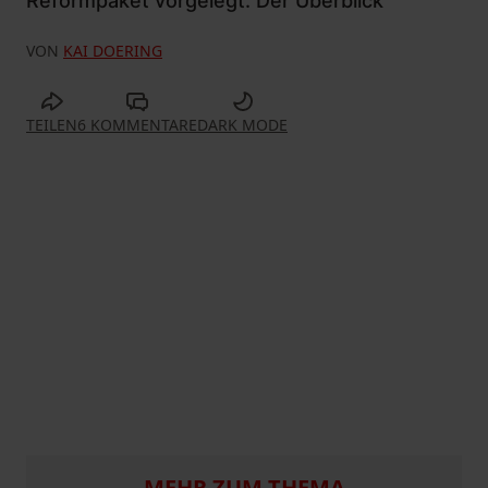
Reformpaket vorgelegt. Der Überblick
VON
KAI DOERING
TEILEN
6 KOMMENTARE
DARK MODE
MEHR ZUM THEMA