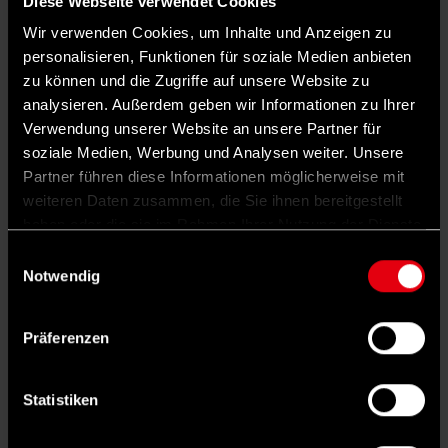
Diese Webseite verwendet Cookies
Weitere
interessante Rubriken
Wir verwenden Cookies, um Inhalte und Anzeigen zu
entdecken
personalisieren, Funktionen für soziale Medien anbieten
zu können und die Zugriffe auf unsere Website zu
analysieren. Außerdem geben wir Informationen zu Ihrer
3
Verwendung unserer Website an unsere Partner für
soziale Medien, Werbung und Analysen weiter. Unsere
Partner führen diese Informationen möglicherweise mit
weiteren Daten zusammen, die Sie ihnen bereitgestellt
haben oder die sie im Rahmen Ihrer Nutzung der Dienste
gesammelt haben.
Einwilligungsauswahl
Notwendig
Präferenzen
©
IMAGO/Wolfilser
INLAND
Reform der privaten Altersvorsorge: Das hat der
Statistiken
Bundestag beschlossen
Zu teuer, zu wenig Rendite – so lautet die Kritik ab der