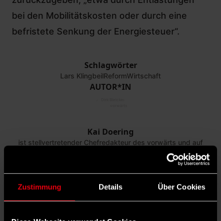
bei den Mobilitätskosten oder durch eine
befristete Senkung der Energiesteuer“.
Schlagwörter
Lars Klingbeil
Reform
Wirtschaft
AUTOR*IN
©
Dirk Bleicker |
vorwärts
Kai Doering
ist stellvertretender Chefredakteur des vorwärts und auf
Bluesky unter @kaid.bsky.social zu finden.
TEILEN
6 KOMMENTARE
DARK MODE
Zustimmung
Details
Über Cookies