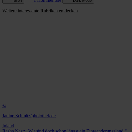
1 Kommentare
Teilen
Dark Mode
Weitere
interessante Rubriken
entdecken
©
Janine Schmitz/photothek.de
Inland
Rasha Nasr: „Wir sind doch schon längst ein Einwanderungsland.“