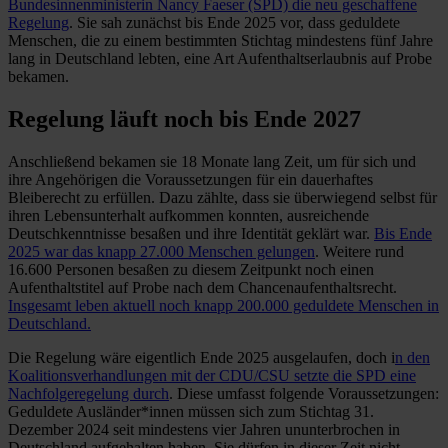
Bundesinnenministerin Nancy Faeser (SPD) die neu geschaffene
Regelung
. Sie sah zunächst bis Ende 2025 vor, dass geduldete
Menschen, die zu einem bestimmten Stichtag mindestens fünf Jahre
lang in Deutschland lebten, eine Art Aufenthaltserlaubnis auf Probe
bekamen.
Regelung läuft noch bis Ende 2027
Anschließend bekamen sie 18 Monate lang Zeit, um für sich und
ihre Angehörigen die Voraussetzungen für ein dauerhaftes
Bleiberecht zu erfüllen. Dazu zählte, dass sie überwiegend selbst für
ihren Lebensunterhalt aufkommen konnten, ausreichende
Deutschkenntnisse besaßen und ihre Identität geklärt war.
Bis Ende
2025 war das knapp 27.000 Menschen gelungen
. Weitere rund
16.600 Personen besaßen zu diesem Zeitpunkt noch einen
Aufenthaltstitel auf Probe nach dem Chancenaufenthaltsrecht.
Insgesamt leben aktuell noch knapp 200.000 geduldete Menschen in
Deutschland.
Die Regelung wäre eigentlich Ende 2025 ausgelaufen, doch i
n den
Koalitionsverhandlungen mit der CDU/CSU setzte die SPD eine
Nachfolgeregelung durch
. Diese umfasst folgende Voraussetzungen:
Geduldete Ausländer*innen müssen sich zum Stichtag 31.
Dezember 2024 seit mindestens vier Jahren ununterbrochen in
Deutschland aufgehalten haben. Sie dürfen in dieser Zeit nicht