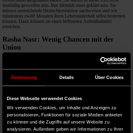
straffällig geworden sein. Ihre Identität muss geklärt sein. Sie
müssen ausreichende Deutschkenntnisse nachweisen und seit
mindestens zwölf Monaten ihren Lebensunterhalt selbst bestreiten
können. Dann können sie einen befristeten Aufenthaltstitel
erreichen.
Rasha Nasr: Wenig Chancen mit der
Union
Die Nachfolgeregelung wurde im Bundestag beschlossen, allerdings
ist sie bis Ende Dezember 2027 befristet. Danach besitzen geduldete
Menschen Stand jetzt zumindest keine vergleichbare Chance mehr,
eine dauerhafte Bleibemöglichkeit in Deutschland zu erlangen.
Zustimmung
Details
Über Cookies
Ändert sich daran noch etwas? Rasha Nasr, die integrations- und
migrationspolitische Sprecherin der SPD-Bundestagsfraktion zeigt
sich im Gespräch mit dem „vorwärts“ skeptisch: „Es waren jetzt
Diese Webseite verwendet Cookies
schon harte Verhandlungen, die Verlängerung durchzukriegen. Ich
sehe mit dieser Union ehrlicherweise keine große Chance darauf,
Wir verwenden Cookies, um Inhalte und Anzeigen zu
den Chancenaufenthalt zu entfristen.“ Was aus ihrer Sicht paradox
personalisieren, Funktionen für soziale Medien anbieten
erscheint. Denn gerade CDU und CSU müssten ein Interesse daran
zu können und die Zugriffe auf unsere Website zu
haben, einen Anreiz zu schaffen, dass Menschen in Arbeit kommen
und ihren Lebensunterhalt ohne staatliche Unterstützung bestreiten.
analysieren. Außerdem geben wir Informationen zu Ihrer