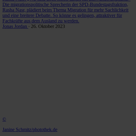
Die migrationspolitische Sprecherin der SPD-Bundestagsfraktion,
Rasha Nasr, plädiert beim Thema Migration für mehr Sachlichkeit
und eine breitere Debatte. So könne es gelingen, attraktiver für
Fachkräfte aus dem Ausland zu werden.
Jonas Jordan
· 26. Oktober 2023
©
Janine Schmitz/photothek.de