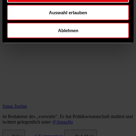
Auswahl erlauben
Ablehnen
Jonas Jordan
ist Redakteur des „vorwärts“. Er hat Politikwissenschaft studiert und
twittert gelegentlich unter
@JonasJjo