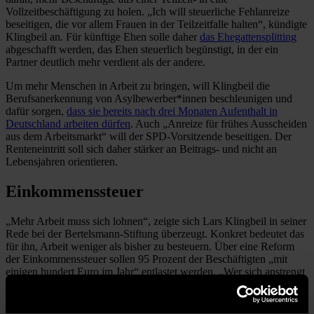
Vollzeitbeschäftigung zu holen. „Ich will steuerliche Fehlanreize
beseitigen, die vor allem Frauen in der Teilzeitfalle halten“, kündigte
Klingbeil an. Für künftige Ehen solle daher
das Ehegattensplitting
abgeschafft werden, das Ehen steuerlich begünstigt, in der ein
Partner deutlich mehr verdient als der andere.
Um mehr Menschen in Arbeit zu bringen, will Klingbeil die
Berufsanerkennung von Asylbewerber*innen beschleunigen und
dafür sorgen,
dass sie bereits nach drei Monaten Aufenthalt in
Deutschland arbeiten dürfen
. Auch „Anreize für frühes Ausscheiden
aus dem Arbeitsmarkt“ will der SPD-Vorsitzende beseitigen. Der
Renteneintritt soll sich daher stärker an Beitrags- und nicht an
Lebensjahren orientieren.
Einkommenssteuer
„Mehr Arbeit muss sich lohnen“, zeigte sich Lars Klingbeil in seiner
Rede bei der Bertelsmann-Stiftung überzeugt. Konkret bedeutet das
für ihn, Arbeit weniger als bisher zu besteuern. Über eine Reform
der Einkommenssteuer sollen 95 Prozent der Beschäftigten „mit
einigen hundert Euro im Jahr“ entlastet werden. „Wer sich anstrengt
und mehr arbeitet, hat mit dieser Reform endlich mehr Geld in der
Tasche“, versprach Klingbeil. Im Gegenzug sollen hohe
Einkommen und Vermögen stärker besteuert werden.