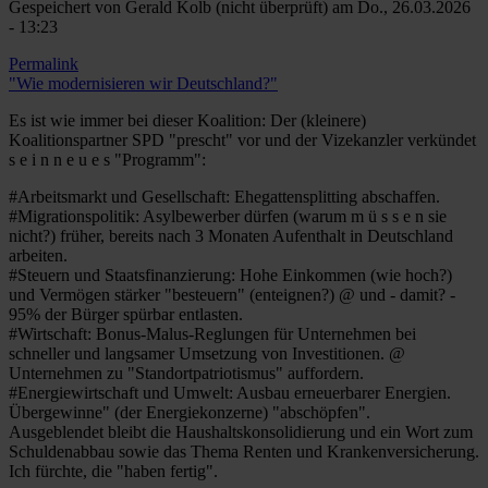
Gespeichert von
Gerald Kolb (nicht überprüft)
am Do., 26.03.2026
- 13:23
Permalink
"Wie modernisieren wir Deutschland?"
Es ist wie immer bei dieser Koalition: Der (kleinere)
Koalitionspartner SPD "prescht" vor und der Vizekanzler verkündet
s e i n n e u e s "Programm":
#Arbeitsmarkt und Gesellschaft: Ehegattensplitting abschaffen.
#Migrationspolitik: Asylbewerber dürfen (warum m ü s s e n sie
nicht?) früher, bereits nach 3 Monaten Aufenthalt in Deutschland
arbeiten.
#Steuern und Staatsfinanzierung: Hohe Einkommen (wie hoch?)
und Vermögen stärker "besteuern" (enteignen?) @ und - damit? -
95% der Bürger spürbar entlasten.
#Wirtschaft: Bonus-Malus-Reglungen für Unternehmen bei
schneller und langsamer Umsetzung von Investitionen. @
Unternehmen zu "Standortpatriotismus" auffordern.
#Energiewirtschaft und Umwelt: Ausbau erneuerbarer Energien.
Übergewinne" (der Energiekonzerne) "abschöpfen".
Ausgeblendet bleibt die Haushaltskonsolidierung und ein Wort zum
Schuldenabbau sowie das Thema Renten und Krankenversicherung.
Ich fürchte, die "haben fertig".