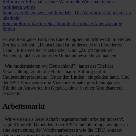
Reform der Erbschaftssteuer: Warum die Wirtschaft davon
profitieren würde
Sondervermögen zweckentfremdet? „Die Vorwürfe sind polemisch
überhöht“
Rentenreform: Wie der Staat künftig die private Altersvorsorge
fördert
Es war kein gutes Bild, das Lars Klingbeil am Mittwoch im Herzen
Berlins zeichnete. „Deutschland ist mittlerweile ein blockiertes
Land“, kritisierte der Vizekanzler. Und: „Zu oft finden wir
Ausreden, nichts zu tun oder Unbequemes nicht zu machen.“
„Wie modernisieren wir Deutschland?“ lautet der Titel der
Veranstaltung, zu der die Bertelsmann- Stiftung in ihre
Hauptstadtrepräsentanz „Unter den Linden“ eingeladen hatte. Und
der SPD-Vorsitzende und Vizekanzler hatte gleich ein ganzes
Bündel an Antworten im Gepäck, die er in einer Grundsatzrede
skizzierte.
Arbeitsmarkt
„Wir werden als Gesellschaft insgesamt mehr arbeiten müssen“,
sagte Klingbeil. Dabei denkt der SPD-Chef allerdings weniger an
eine Ausweitung der Wochenarbeitszeit wie die CDU, sondern
daran, mehr Beschäftigte aus einer Teilzeit- in eine