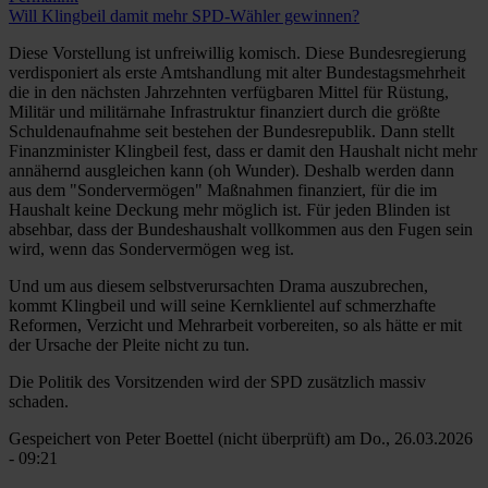
Will Klingbeil damit mehr SPD-Wähler gewinnen?
Diese Vorstellung ist unfreiwillig komisch. Diese Bundesregierung
verdisponiert als erste Amtshandlung mit alter Bundestagsmehrheit
die in den nächsten Jahrzehnten verfügbaren Mittel für Rüstung,
Militär und militärnahe Infrastruktur finanziert durch die größte
Schuldenaufnahme seit bestehen der Bundesrepublik. Dann stellt
Finanzminister Klingbeil fest, dass er damit den Haushalt nicht mehr
annähernd ausgleichen kann (oh Wunder). Deshalb werden dann
aus dem "Sondervermögen" Maßnahmen finanziert, für die im
Haushalt keine Deckung mehr möglich ist. Für jeden Blinden ist
absehbar, dass der Bundeshaushalt vollkommen aus den Fugen sein
wird, wenn das Sondervermögen weg ist.
Und um aus diesem selbstverursachten Drama auszubrechen,
kommt Klingbeil und will seine Kernklientel auf schmerzhafte
Reformen, Verzicht und Mehrarbeit vorbereiten, so als hätte er mit
der Ursache der Pleite nicht zu tun.
Die Politik des Vorsitzenden wird der SPD zusätzlich massiv
schaden.
Gespeichert von
Peter Boettel (nicht überprüft)
am Do., 26.03.2026
- 09:21