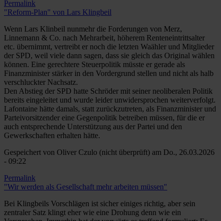
Permalink
"Reform-Plan" von Lars Klingbeil
Wenn Lars Klinbeil nunmehr die Forderungen von Merz,
Linnemann & Co. nach Mehrarbeit, höherem Renteneintrittsalter
etc. übernimmt, vertreibt er noch die letzten Waähler und Mitglieder
der SPD, weil viele dann sagen, dass sie gleich das Original wählen
können. Eine gerechtere Steuerpolitik müsste er gerade als
Finanzminister stärker in den Vordergrund stellen und nicht als halb
verschluckter Nachsatz.
Den Abstieg der SPD hatte Schröder mit seiner neoliberalen Politik
bereits eingeleitet und wurde leider unwidersprochen weiterverfolgt.
Lafontaine hätte damals, statt zurückzutreten, als Finanzminister und
Parteivorsitzender eine Gegenpolitik betreiben müssen, für die er
auch entsprechende Unterstützung aus der Partei und den
Gewerkschaften erhalten hätte.
Gespeichert von
Oliver Czulo (nicht überprüft)
am Do., 26.03.2026
- 09:22
Permalink
"Wir werden als Gesellschaft mehr arbeiten müssen"
Bei Klingbeils Vorschlägen ist sicher einiges richtig, aber sein
zentraler Satz klingt eher wie eine Drohung denn wie ein