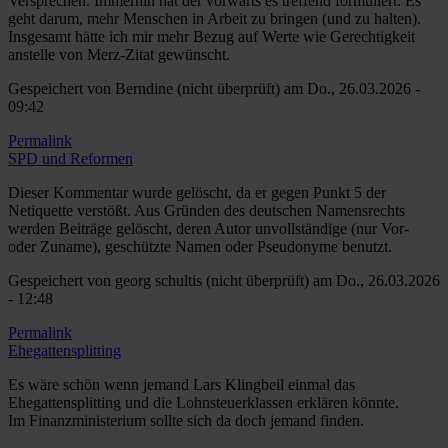
Versprechen. Immerhin hat der vorwärts es treffend formuliert: Es
geht darum, mehr Menschen in Arbeit zu bringen (und zu halten).
Insgesamt hätte ich mir mehr Bezug auf Werte wie Gerechtigkeit
anstelle von Merz-Zitat gewünscht.
Gespeichert von
Berndine (nicht überprüft)
am Do., 26.03.2026 -
09:42
Permalink
SPD und Reformen
Dieser Kommentar wurde gelöscht, da er gegen Punkt 5 der
Netiquette verstößt. Aus Gründen des deutschen Namensrechts
werden Beiträge gelöscht, deren Autor unvollständige (nur Vor-
oder Zuname), geschützte Namen oder Pseudonyme benutzt.
Gespeichert von
georg schultis (nicht überprüft)
am Do., 26.03.2026
- 12:48
Permalink
Ehegattensplitting
Es wäre schön wenn jemand Lars Klingbeil einmal das
Ehegattensplitting und die Lohnsteuerklassen erklären könnte.
Im Finanzministerium sollte sich da doch jemand finden.