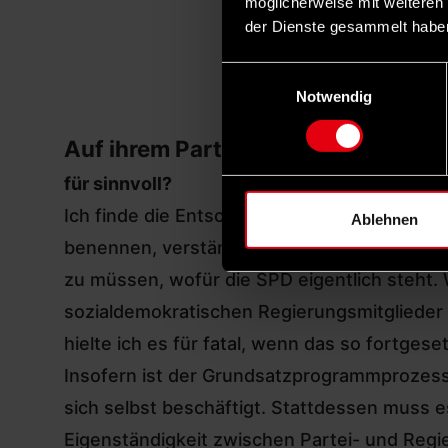
möglicherweise mit weiteren
der Dienste gesammelt habe
Einwilligungsauswahl
Notwendig
Auf ihrem Parteitag Ende Juni hat
für sinnvoll?
Ich finde die Entscheidung, jetzt ein neues
Ablehnen
benennen, verständlich. Nach der verheere
zu müssen, wofür die SPD eigentlich steht. 
sozialdemokratischen Regierungsmitglieder fu
hielte ich es für fatal, wenn das so fortgese
Insofern ist der Grundsatzprogrammprozess au
sich selbst beschäftigt. Stattdessen muss 
Eigenständigkeit zwischen Partei- und Reg