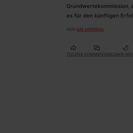
Grundwertekommission, er
es für den künftigen Erfo
VON
KAI DOERING
TEILEN
9 KOMMENTARE
DARK MO