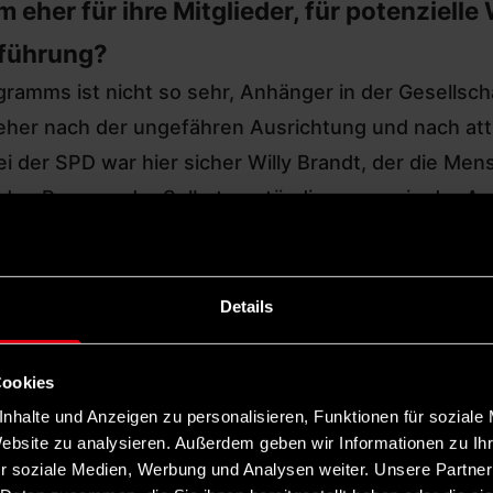
her für ihre Mitglieder, für potenzielle 
iführung?
ramms ist nicht so sehr, Anhänger in der Gesellsch
er nach der ungefähren Ausrichtung und nach attra
ei der SPD war hier sicher
Willy Brandt, der die Men
r den Prozess der Selbstverständigung sowie der A
Details
Nach der verheerenden N
sine
Cookies
bei der Bundestagswahl h
nhalte und Anzeigen zu personalisieren, Funktionen für soziale
das Gefühl, sich wieder
hwan
Website zu analysieren. Außerdem geben wir Informationen zu I
vergegenwärtigen zu müs
r soziale Medien, Werbung und Analysen weiter. Unsere Partner