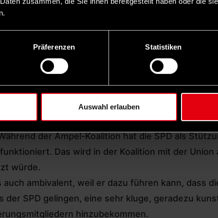
die SPD eigentlich steht.
 Daten zusammen, die Sie ihnen bereitgestellt haben oder die s
n.
Präferenzen
Statistiken
 die SPD beschlossen,
sich bis 2027 ein neues
 Grundsatzprogramm zu entwickeln oder zumindest in
Auswahl erlauben
nden Niederlage bei der Bundestagswahl haben viel
Während der Ampel-Koalition hat die SPD als Stützu
nktioniert. Das wird in der Koalition mit der Union
tzt würde.
ch ambivalent, weil er dazu führen kann, dass die P
es der SPD gelingen, eine sehr kluge, geradezu kun
ierungsmitgliedern hinzubekommen.