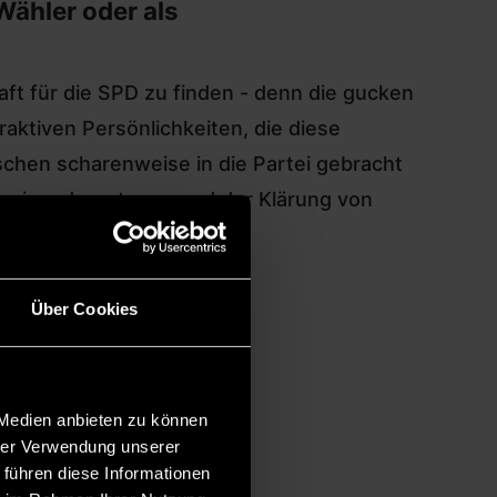
Wähler oder als
aft für die SPD zu finden - denn die gucken
ktiven Persönlichkeiten, die diese
schen scharenweise in die Partei gebracht
useinandersetzung und der Klärung von
Über Cookies
iederlage
aben viele
 Medien anbieten zu können
hrer Verwendung unserer
sen, wofür
 führen diese Informationen