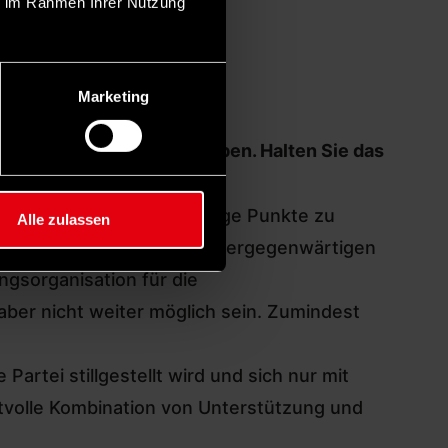
ie im Rahmen Ihrer Nutzung
Marketing
 Grundsatzprogramm zu geben
. Halten Sie das
 kurzer Zeit einige wichtige Punkte zu
Alle zulassen
e das Gefühl, sich wieder vergegenwärtigen
ngsorganisation für die
 aber nicht weiter möglich sein. Zumindest
artei stillgestellt wird und sich nur mit
stvolle Kombination von Unterstützung und