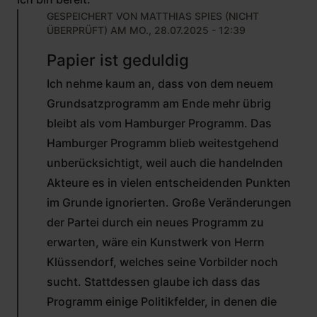
GESPEICHERT VON
MATTHIAS SPIES (NICHT
ÜBERPRÜFT)
AM MO., 28.07.2025 - 12:39
ANTWORT
Papier ist geduldig
AUF
VON
Ich nehme kaum an, dass von dem neuem
GERD
MÜLLER
Grundsatzprogramm am Ende mehr übrig
(NICHT
bleibt als vom Hamburger Programm. Das
ÜBERPRÜFT)
Hamburger Programm blieb weitestgehend
unberücksichtigt, weil auch die handelnden
Akteure es in vielen entscheidenden Punkten
im Grunde ignorierten. Große Veränderungen
der Partei durch ein neues Programm zu
erwarten, wäre ein Kunstwerk von Herrn
Klüssendorf, welches seine Vorbilder noch
sucht. Stattdessen glaube ich dass das
Programm einige Politikfelder, in denen die