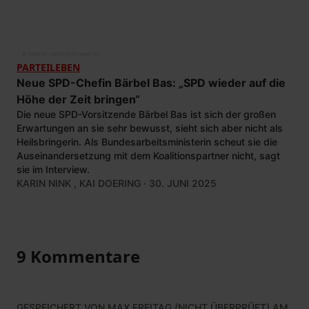
© bleicker.berlin@freenet.de
PARTEILEBEN
Neue SPD-Chefin Bärbel Bas: „SPD wieder auf die
Höhe der Zeit bringen“
Die neue SPD-Vorsitzende Bärbel Bas ist sich der großen
Erwartungen an sie sehr bewusst, sieht sich aber nicht als
Heilsbringerin. Als Bundesarbeitsministerin scheut sie die
Auseinandersetzung mit dem Koalitionspartner nicht, sagt
sie im Interview.
KARIN NINK
,
KAI DOERING
· 30. JUNI 2025
9 Kommentare
GESPEICHERT VON
MAX FREITAG (NICHT ÜBERPRÜFT)
AM