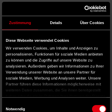
Leben eine Reihe von Führungsaufgaben
gehabt und es dabei vor allem als meine
Aufgabe verstanden, Ziele und
Zustimmung
Details
Über Cookies
Handlungsstrategien zu entwickeln. Dafür
musste ich zunächst erstmal Vorschläge
Diese Webseite verwendet Cookies
machen, auf deren Grundlage dann mit allen
Wir verwenden Cookies, um Inhalte und Anzeigen zu
diskutiert wurde. Ich denke, so sollte es auch
personalisieren, Funktionen für soziale Medien anbieten
zu können und die Zugriffe auf unsere Website zu
bei der Erarbeitung des Grundsatzprogramms
analysieren. Außerdem geben wir Informationen zu Ihrer
sein, wenn ein gutes Ergebnis aus dem
Verwendung unserer Website an unsere Partner für
Prozess herauskommen soll, mit dem sich am
soziale Medien, Werbung und Analysen weiter. Unsere
Partner führen diese Informationen möglicherweise mit
Ende alle identifizieren können.
weiteren Daten zusammen, die Sie ihnen bereitgestellt
Wie werden Sie sich als
haben oder die sie im Rahmen Ihrer Nutzung der Dienste
gesammelt haben.
Grundwertekommission in den
Einwilligungsauswahl
Notwendig