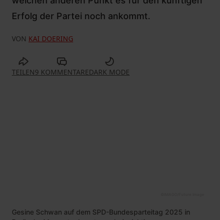
welchen anderen Punkt es für den künftigen
Erfolg der Partei noch ankommt.
VON
KAI DOERING
TEILEN
9 KOMMENTARE
DARK MODE
©
IMAGO/Future Image
Gesine Schwan auf dem SPD-Bundesparteitag 2025 in