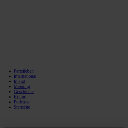
Parteileben
International
Inland
Meinung
Geschichte
Kultur
Podcasts
Startseite