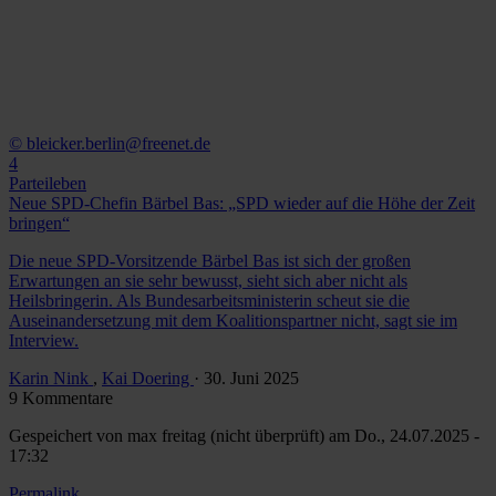
© bleicker.berlin@freenet.de
4
Parteileben
Neue SPD-Chefin Bärbel Bas: „SPD wieder auf die Höhe der Zeit
bringen“
Die neue SPD-Vorsitzende Bärbel Bas ist sich der großen
Erwartungen an sie sehr bewusst, sieht sich aber nicht als
Heilsbringerin. Als Bundesarbeitsministerin scheut sie die
Auseinandersetzung mit dem Koalitionspartner nicht, sagt sie im
Interview.
Karin Nink
,
Kai Doering
· 30. Juni 2025
9 Kommentare
Gespeichert von
max freitag (nicht überprüft)
am Do., 24.07.2025 -
17:32
Permalink