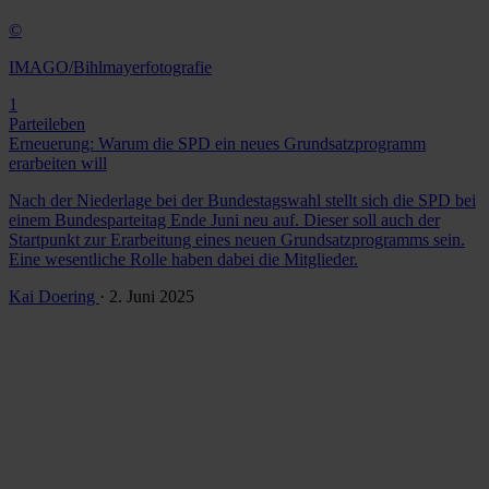
©
IMAGO/Bihlmayerfotografie
1
Parteileben
Erneuerung: Warum die SPD ein neues Grundsatzprogramm
erarbeiten will
Nach der Niederlage bei der Bundestagswahl stellt sich die SPD bei
einem Bundesparteitag Ende Juni neu auf. Dieser soll auch der
Startpunkt zur Erarbeitung eines neuen Grundsatzprogramms sein.
Eine wesentliche Rolle haben dabei die Mitglieder.
Kai Doering
· 2. Juni 2025