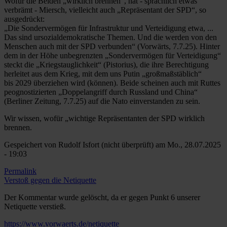
Rudolf
Wofür die Beiden „wirklich brennen“, hat - sprachlich etwas
Isfort
verbrämt - Miersch, vielleicht auch „Repräsentant der SPD“, so
(nicht
ausgedrückt:
überprüft)
„Die Sondervermögen für Infrastruktur und Verteidigung etwa, ...
Das sind ursozialdemokratische Themen. Und die werden von den
Menschen auch mit der SPD verbunden“ (Vorwärts, 7.7.25). Hinter
dem in der Höhe unbegrenzten „Sondervermögen für Verteidigung“
steckt die „Kriegstauglichkeit“ (Pistorius), die ihre Berechtigung
herleitet aus dem Krieg, mit dem uns Putin „großmaßstäblich“
bis 2029 überziehen wird (können). Beide scheinen auch mit Ruttes
peognostizierten „Doppelangriff durch Russland und China“
(Berliner Zeitung, 7.7.25) auf die Nato einverstanden zu sein.
Wir wissen, wofür „wichtige Repräsentanten der SPD wirklich
brennen.
Gespeichert von
Rudolf Isfort (nicht überprüft)
am Mo., 28.07.2025
- 19:03
Permalink
Verstoß gegen die Netiquette
Der Kommentar wurde gelöscht, da er gegen Punkt 6 unserer
Netiquette verstieß.
https://www.vorwaerts.de/netiquette