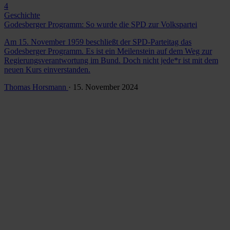
4
Geschichte
Godesberger Programm: So wurde die SPD zur Volkspartei
Am 15. November 1959 beschließt der SPD-Parteitag das
Godesberger Programm. Es ist ein Meilenstein auf dem Weg zur
Regierungsverantwortung im Bund. Doch nicht jede*r ist mit dem
neuen Kurs einverstanden.
Thomas Horsmann
· 15. November 2024