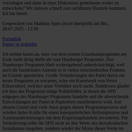
vorzulegen und dann in einer Diskussion gemeinsam weiter zu
entwickeln? Wir müssen schnell zum sichtbaren Handeln kommen.
Ich bin bereit.
Gespeichert von
Matthias Spies (nicht überprüft)
am Mo.,
28.07.2025 - 12:39
Permalink
Antwort
Papier ist geduldig
auf
Veränderung
Ich nehme kaum an, dass von dem neuem Grundsatzprogramm am
von
Ende mehr übrig bleibt als vom Hamburger Programm. Das
Gerd
Hamburger Programm blieb weitestgehend unberücksichtigt, weil
Müller
auch die handelnden Akteure es in vielen entscheidenden Punkten
(nicht
im Grunde ignorierten. Große Veränderungen der Partei durch ein
überprüft)
neues Programm zu erwarten, wäre ein Kunstwerk von Herrn
Klüssendorf, welches seine Vorbilder noch sucht. Stattdessen glaube
ich dass das Programm einige Politikfelder, in denen die SPD
entgegen des Hamburger Programms handelte und die abweichende
Entwicklungen der Partei in Papierform manifestieren wird. Aus
diesem Grund sind viele Jusos gegen diesen Programmprozess und
würden lieber Kräfte für einen innerparteilichen Reformprozess und
Auseinandersetzungen mit dem Regierungshandeln investieren. Für
Veränderung sollte die SPD nicht an ihre Werte des demokratischen
Sozialismus rangehen, sondern wieder der Motor dieser Werte im