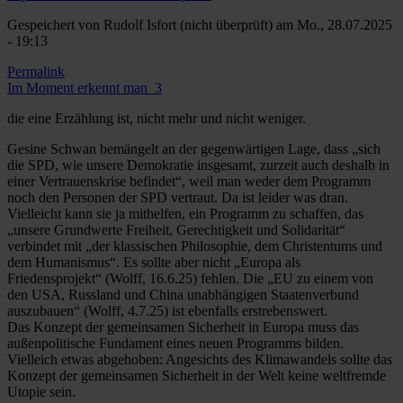
Gespeichert von
Rudolf Isfort (nicht überprüft)
am Mo., 28.07.2025
- 19:13
Permalink
Im Moment erkennt man_3
die eine Erzählung ist, nicht mehr und nicht weniger.
Gesine Schwan bemängelt an der gegenwärtigen Lage, dass „sich
die SPD, wie unsere Demokratie insgesamt, zurzeit auch deshalb in
einer Vertrauenskrise befindet“, weil man weder dem Programm
noch den Personen der SPD vertraut. Da ist leider was dran.
Vielleicht kann sie ja mithelfen, ein Programm zu schaffen, das
„unsere Grundwerte Freiheit, Gerechtigkeit und Solidarität“
verbindet mit „der klassischen Philosophie, dem Christentums und
dem Humanismus“. Es sollte aber nicht „Europa als
Friedensprojekt“ (Wolff, 16.6.25) fehlen. Die „EU zu einem von
den USA, Russland und China unabhängigen Staatenverbund
auszubauen“ (Wolff, 4.7.25) ist ebenfalls erstrebenswert.
Das Konzept der gemeinsamen Sicherheit in Europa muss das
außenpolitische Fundament eines neuen Programms bilden.
Vielleich etwas abgehoben: Angesichts des Klimawandels sollte das
Konzept der gemeinsamen Sicherheit in der Welt keine weltfremde
Utopie sein.