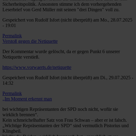
Sicherheitspolitik. Ansonsten stimme ich dem vorhergehenden
Leserbrief von Gerd Müller mit seinen "drei Dingen" voll zu.
Gespeichert von
Rudolf Isfort (nicht überprüft)
am Mo., 28.07.2025
- 19:01
Permalink
Verstoß gegen die Netiquette
Der Kommentar wurde gelöscht, da er gegen Punkt 6 unserer
Netiquette verstieß.
https://www.vorwaerts.de/netiquette
Gespeichert von
Rudolf Isfort (nicht überprüft)
am Di., 29.07.2025 -
14:32
Permalink
Antwort
„Im Moment erkennt man
auf
Verstoß
bei wichtigen Repräsentanten der SPD noch nicht, wofür sie
gegen
wirklich brennen“.
die
Kein schmeichelhafter Satz von Frau Schwan – aber er ist falsch.
Netiquette
„Wichtige Repräsentanten der SPD“ sind vermutlich Pistorius und
von
Klingbeil.