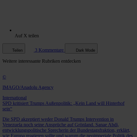
Auf X teilen
3 Kommentare
Teilen
Dark Mode
Weitere
interessante Rubriken
entdecken
©
IMAGO/Anadolu Agency
International
SPD kritisiert Trumps Außenpolitik: „Kein Land will Hinterhof
sein“
Die SPD akzeptiert weder Donald Trumps Intervention in
Venezuela noch seine Ansprüche auf Grönland. Sanae Abdi,
entwicklungspolitische Sprecherin der Bundestagsfraktion, erklärt,
wie Europa reagieren sollte und warum die neoimperiale Politik des