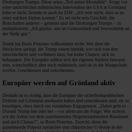
Drohungen Trumps. Diese seien „Teil seiner Mentalität“. Sorge vor
einer tatsächlichen militärischen Intervention der USA in Grönland
habe er nicht, betonte er auch im ZDF: „Ich sehe nicht, dass es zu
einer solchen Aktion kommt.“ Es sei nicht sein Geschäft, die
Botschaften anderer – gemeint sind die Drohungen Trumps – zu
multiplizieren: „Ich glaube, uns tut Gelassenheit und Souveränität an
der Stelle gut.“
Damit hat Boris Pistorius vollkommen recht: Wer über die
Stöckchen springt, die Trump einem hinhält, wer sich von ihm
einschüchtern und vorführen lässt, hat keine Chance, sich zu
behaupten. Die Europäer sollten sich der eigenen Stärken bewusst
sein, wirtschaftlich aber auch militärisch, und sie in die Waagschale
werfen. Geschlossen und entschlossen.
Europäer werden auf Grönland aktiv
Deshalb ist es richtig, dass die Europäer die sicherheitspolitischen
Defizite auf Grönland anerkannt haben und entschlossen sind, sie zu
beseitigen, etwa durch ein verstärktes Engagement. „Dabei geht es –
Donald Trump hin oder her – vor allem um die Frage: Wie sichern
wir die Arktis vor dem zunehmenden Hegemonialstreben Russlands
und auch Chinas?“, so Boris Pistorius. Zurecht, denn die
zunehmende Präsenz russischer und chinesischer U-Boote in der