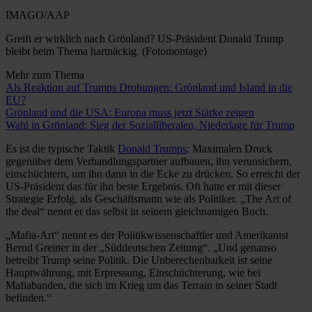
IMAGO/AAP
Greift er wirklich nach Grönland? US-Präsident Donald Trump
bleibt beim Thema hartnäckig. (Fotomontage)
Mehr zum Thema
Als Reaktion auf Trumps Drohungen: Grönland und Island in die
EU?
Grönland und die USA: Europa muss jetzt Stärke zeigen
Wahl in Grönland: Sieg der Sozialliberalen, Niederlage für Trump
Es ist die typische Taktik
Donald Trumps
: Maximalen Druck
gegenüber dem Verhandlungspartner aufbauen, ihn verunsichern,
einschüchtern, um ihn dann in die Ecke zu drücken. So erreicht der
US-Präsident das für ihn beste Ergebnis. Oft hatte er mit dieser
Strategie Erfolg, als Geschäftsmann wie als Politiker. „The Art of
the deal“ nennt er das selbst in seinem gleichnamigen Buch.
„Mafia-Art“ nennt es der Politikwissenschaftler und Amerikanist
Bernd Greiner in der „Süddeutschen Zeitung“. „Und genauso
betreibt Trump seine Politik. Die Unberechenbarkeit ist seine
Hauptwährung, mit Erpressung, Einschüchterung, wie bei
Mafiabanden, die sich im Krieg um das Terrain in seiner Stadt
befinden.“