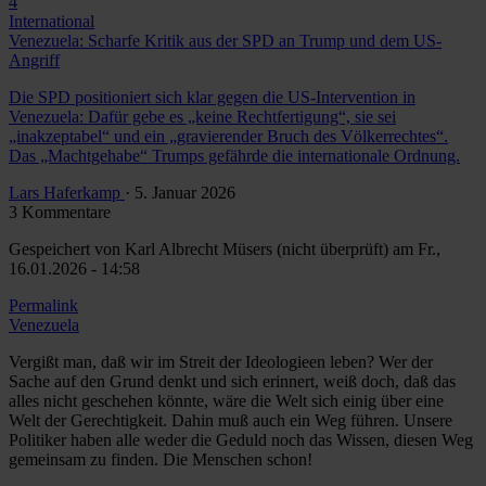
4
International
Venezuela: Scharfe Kritik aus der SPD an Trump und dem US-
Angriff
Die SPD positioniert sich klar gegen die US-Intervention in
Venezuela: Dafür gebe es „keine Rechtfertigung“, sie sei
„inakzeptabel“ und ein „gravierender Bruch des Völkerrechtes“.
Das „Machtgehabe“ Trumps gefährde die internationale Ordnung.
Lars Haferkamp
· 5. Januar 2026
3 Kommentare
Gespeichert von
Karl Albrecht Müsers (nicht überprüft)
am Fr.,
16.01.2026 - 14:58
Permalink
Venezuela
Vergißt man, daß wir im Streit der Ideologieen leben? Wer der
Sache auf den Grund denkt und sich erinnert, weiß doch, daß das
alles nicht geschehen könnte, wäre die Welt sich einig über eine
Welt der Gerechtigkeit. Dahin muß auch ein Weg führen. Unsere
Politiker haben alle weder die Geduld noch das Wissen, diesen Weg
gemeinsam zu finden. Die Menschen schon!