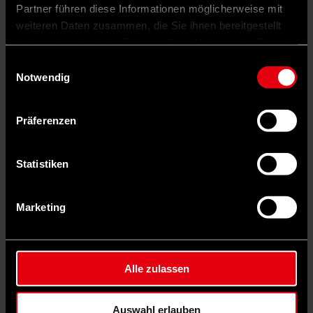
Partner führen diese Informationen möglicherweise mit
weiteren Daten zusammen, die Sie ihnen bereitgestellt
haben oder die sie im Rahmen Ihrer Nutzung der Dienste
gesammelt haben.
Einwilligungsauswahl
Notwendig
Präferenzen
Statistiken
Marketing
Ich glaube, uns tut Gelassenheit und Souveränität an der Stelle gut.
Alle zulassen
Auswahl erlauben