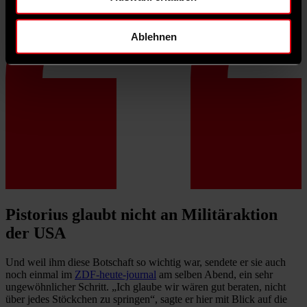
Ablehnen
Pistorius glaubt nicht an Militäraktion
der USA
Und weil ihm diese Botschaft so wichtig war, sendete er sie auch
noch einmal im
ZDF-heute-journal
am selben Abend, ein sehr
ungewöhnlicher Schritt. „Ich glaube wir wären gut beraten, nicht
über jedes Stöckchen zu springen“, sagte er hier mit Blick auf die