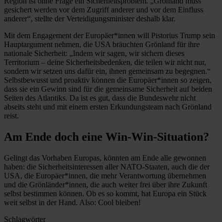
Region ist ohne Frage ein Sicherheitsproblem. „Grönland muss
gesichert werden vor dem Zugriff anderer und vor dem Einfluss
anderer“, stellte der Verteidigungsminister deshalb klar.
Mit dem Engagement der Europäer*innen will Pistorius Trump sein
Hauptargument nehmen, die USA bräuchten Grönland für ihre
nationale Sicherheit: „Indem wir sagen, wir sichern dieses
Territorium – deine Sicherheitsbedenken, die teilen wir nicht nur,
sondern wir setzen uns dafür ein, ihnen gemeinsam zu begegnen.“
Selbstbewusst und proaktiv können die Europäer*innen so zeigen,
dass sie ein Gewinn sind für die gemeinsame Sicherheit auf beiden
Seiten des Atlantiks. Da ist es gut, dass die Bundeswehr nicht
abseits steht und mit einem ersten Erkundungsteam nach Grönland
reist.
Am Ende doch eine Win-Win-Situation?
Gelingt das Vorhaben Europas, könnten am Ende alle gewonnen
haben: die Sicherheitsinteressen aller NATO-Staaten, auch die der
USA, die Europäer*innen, die mehr Verantwortung übernehmen
und die Grönländer*innen, die auch weiter frei über ihre Zukunft
selbst bestimmen können. Ob es so kommt, hat Europa ein Stück
weit selbst in der Hand. Also: Cool bleiben!
Schlagwörter