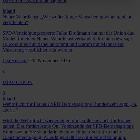
IMAGO/dts Nachrichtenagentur
Inland
Neuer Wehrdienst: „Wir wollen junge Menschen gewinnen, nicht
verpflichten“
SPD-Verteidigungsexperte Falko Droßmann hat mit der Union das
Modell für einen Neuen Wehrdienst verhandelt. Im Interview sagt
er, worauf es ihm dabei ankommt und warum nur Männer zur
Musterung verpflichtet sein werden.
Lea Hensen
· 20. November 2025
©
IMAGO/IPON
3
Inland
Wehrpflicht für Frauen? SPD-Betriebsgruppe Bundeswehr sagt: „Ja,
aber…“
Wird die Wehrpflicht wieder eingeführt, sollte sie auch für Frauen
gelten. Das fordert Antje Ott, Vorsitzende der SPD-Betriebsgruppe
Bundeswehr. Sie sieht darin einen wichtigen Schritt zu mehr
Gleichberechtigung. Allerdings stellt sie dafür eine Bedingung.