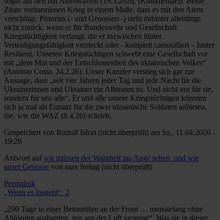
sogar auf den mit Atomwaffen (19.3.2026, (Kommentar)). Beide
Zitate verharmlosen Krieg in einem Maße, dass es mir den Atem
verschlägt. Pistorius (- und Genossen -) steht dahinter allerdings
nicht zurück, wenn er für Bundeswehr und Gesellschaft
Kriegstüchtigkeit verlangt, die er inzwischen hinter
Verteidigungsfähigkeit versteckt oder - komplett camoufliert – hinter
Resilienz. Unseren Kriegstüchtigen schwebt eine Gesellschaft vor
mit „dem Mut und der Entschlossenheit des ukrainischen Volkes“
(António Costa, 24.2.26). Unser Kanzler verstieg sich gar zur
Aussage, dass „seit vier Jahren jeder Tag und jede Nacht für die
Ukrainerinnen und Ukrainer ein Albtraum ist. Und nicht nur für sie,
sondern für uns alle“. Er und alle unsere Kriegstüchtigen könnten
sich ja mal als Entsatz für die zwei ukrainische Soldaten anbieten,
die, wie die WAZ (8.4.26) schrieb,
Gespeichert von
Rudolf Isfort (nicht überprüft)
am Sa., 11.04.2026 -
19:28
Antwort auf
wir müssen der Wahrheit ins Auge sehen, und wie
unser Genosse
von
max freitag (nicht überprüft)
Permalink
„Wenn es losgeht“_2
„290 Tage in einer Betonröhre an der Front … monatelang ohne
Ablösung ausharrten, nur aus der Luft versorgt“. Was sie in dieser