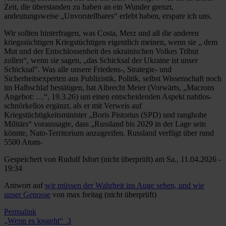
Zeit, die überstanden zu haben an ein Wunder grenzt,
andeutungsweise „Unvorstellbares“ erlebt haben, erspare ich uns.
Wir sollten hinterfragen, was Costa, Merz und all die anderen
kriegssüchtigen Kriegstüchtigen eigentlich meinen, wenn sie „ dem
Mut und der Entschlossenheit des ukrainischen Volkes Tribut
zollen“, wenn sie sagen, „das Schicksal der Ukraine ist unser
Schicksal". Was alle unsere Friedens-, Strategie- und
Sicherheitsexperten aus Publizistik, Politik, selbst Wissenschaft noch
im Halbschlaf bestätigen, hat Albrecht Meier (Vorwärts, „Macrons
Angebot: …“, 19.3.26) um einen entscheidenden Aspekt nahtlos-
schnörkellos ergänzt, als er mit Verweis auf
Kriegstüchtigkeitsminister „Boris Pistorius (SPD) und ranghohe
Militärs“ voraussagte, dass „Russland bis 2029 in der Lage sein
könnte, Nato-Territorium anzugreifen. Russland verfügt über rund
5500 Atom-
Gespeichert von
Rudolf Isfort (nicht überprüft)
am Sa., 11.04.2026 -
19:34
Antwort auf
wir müssen der Wahrheit ins Auge sehen, und wie
unser Genosse
von
max freitag (nicht überprüft)
Permalink
„Wenn es losgeht“_3