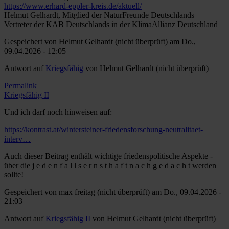
https://www.erhard-eppler-kreis.de/aktuell/
Helmut Gelhardt, Mitglied der NaturFreunde Deutschlands
Vertreter der KAB Deutschlands in der KlimaAllianz Deutschland
Gespeichert von
Helmut Gelhardt (nicht überprüft)
am Do.,
09.04.2026 - 12:05
Antwort auf
Kriegsfähig
von
Helmut Gelhardt (nicht überprüft)
Permalink
Kriegsfähig II
Und ich darf noch hinweisen auf:
https://kontrast.at/wintersteiner-friedensforschung-neutralitaet-
interv…
Auch dieser Beitrag enthält wichtige friedenspolitische Aspekte -
über die j e d e n f a l l s e r n s t h a f t n a c h g e d a c h t werden
sollte!
Gespeichert von
max freitag (nicht überprüft)
am Do., 09.04.2026 -
21:03
Antwort auf
Kriegsfähig II
von
Helmut Gelhardt (nicht überprüft)