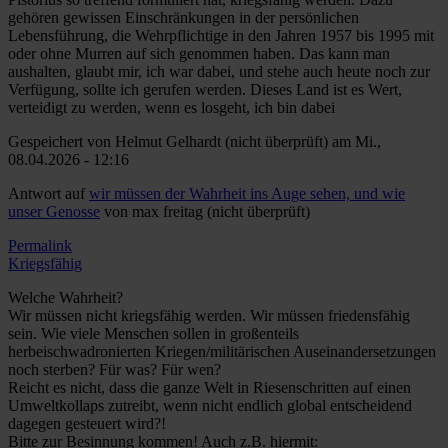
gehören gewissen Einschränkungen in der persönlichen
Lebensführung, die Wehrpflichtige in den Jahren 1957 bis 1995 mit
oder ohne Murren auf sich genommen haben. Das kann man
aushalten, glaubt mir, ich war dabei, und stehe auch heute noch zur
Verfügung, sollte ich gerufen werden. Dieses Land ist es Wert,
verteidigt zu werden, wenn es losgeht, ich bin dabei
Gespeichert von
Helmut Gelhardt (nicht überprüft)
am Mi.,
08.04.2026 - 12:16
Antwort auf
wir müssen der Wahrheit ins Auge sehen, und wie
unser Genosse
von
max freitag (nicht überprüft)
Permalink
Kriegsfähig
Welche Wahrheit?
Wir müssen nicht kriegsfähig werden. Wir müssen friedensfähig
sein. Wie viele Menschen sollen in großenteils
herbeischwadronierten Kriegen/militärischen Auseinandersetzungen
noch sterben? Für was? Für wen?
Reicht es nicht, dass die ganze Welt in Riesenschritten auf einen
Umweltkollaps zutreibt, wenn nicht endlich global entscheidend
dagegen gesteuert wird?!
Bitte zur Besinnung kommen! Auch z.B. hiermit: