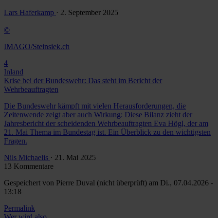
Lars Haferkamp
· 2. September 2025
©
IMAGO/Steinsiek.ch
4
Inland
Krise bei der Bundeswehr: Das steht im Bericht der
Wehrbeauftragten
Die Bundeswehr kämpft mit vielen Herausforderungen, die
Zeitenwende zeigt aber auch Wirkung: Diese Bilanz zieht der
Jahresbericht der scheidenden Wehrbeauftragten Eva Högl, der am
21. Mai Thema im Bundestag ist. Ein Überblick zu den wichtigsten
Fragen.
Nils Michaelis
· 21. Mai 2025
13 Kommentare
Gespeichert von
Pierre Duval (nicht überprüft)
am Di., 07.04.2026 -
13:18
Permalink
Wer wird also