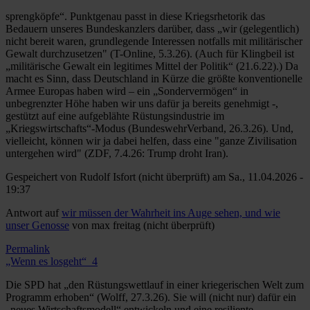
sprengköpfe“. Punktgenau passt in diese Kriegsrhetorik das
Bedauern unseres Bundeskanzlers darüber, dass „wir (gelegentlich)
nicht bereit waren, grundlegende Interessen notfalls mit militärischer
Gewalt durchzusetzen" (T-Online, 5.3.26). (Auch für Klingbeil ist
„militärische Gewalt ein legitimes Mittel der Politik“ (21.6.22).) Da
macht es Sinn, dass Deutschland in Kürze die größte konventionelle
Armee Europas haben wird – ein „Sondervermögen“ in
unbegrenzter Höhe haben wir uns dafür ja bereits genehmigt -,
gestützt auf eine aufgeblähte Rüstungsindustrie im
„Kriegswirtschafts“-Modus (BundeswehrVerband, 26.3.26). Und,
vielleicht, können wir ja dabei helfen, dass eine "ganze Zivilisation
untergehen wird" (ZDF, 7.4.26: Trump droht Iran).
Gespeichert von
Rudolf Isfort (nicht überprüft)
am Sa., 11.04.2026 -
19:37
Antwort auf
wir müssen der Wahrheit ins Auge sehen, und wie
unser Genosse
von
max freitag (nicht überprüft)
Permalink
„Wenn es losgeht“_4
Die SPD hat „den Rüstungswettlauf in einer kriegerischen Welt zum
Programm erhoben“ (Wolff, 27.3.26). Sie will (nicht nur) dafür ein
„neues Wirtschaftsmodell“ entwickeln und eine resiliente,