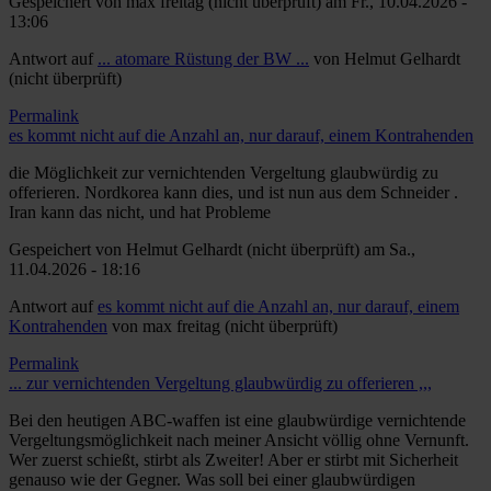
Gespeichert von
max freitag (nicht überprüft)
am Fr., 10.04.2026 -
13:06
Antwort auf
... atomare Rüstung der BW ...
von
Helmut Gelhardt
(nicht überprüft)
Permalink
es kommt nicht auf die Anzahl an, nur darauf, einem Kontrahenden
die Möglichkeit zur vernichtenden Vergeltung glaubwürdig zu
offerieren. Nordkorea kann dies, und ist nun aus dem Schneider .
Iran kann das nicht, und hat Probleme
Gespeichert von
Helmut Gelhardt (nicht überprüft)
am Sa.,
11.04.2026 - 18:16
Antwort auf
es kommt nicht auf die Anzahl an, nur darauf, einem
Kontrahenden
von
max freitag (nicht überprüft)
Permalink
... zur vernichtenden Vergeltung glaubwürdig zu offerieren ,,,
Bei den heutigen ABC-waffen ist eine glaubwürdige vernichtende
Vergeltungsmöglichkeit nach meiner Ansicht völlig ohne Vernunft.
Wer zuerst schießt, stirbt als Zweiter! Aber er stirbt mit Sicherheit
genauso wie der Gegner. Was soll bei einer glaubwürdigen