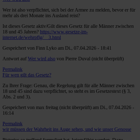
Wer ist also verpflichtet, sich bei der Armee zu melden, bevor er für
mehr als drei Monate ins Ausland reist?
Ist dieses Gesetz aktiv/Gilt dieses Gesetz für alle Männer zwischen
18 und 45 Jahren?
https://www.gesetze-im-
internet.de/wehrpflg/__3.html
Gespeichert von
Finn Lyko
am Di., 07.04.2026 - 18:41
Antwort auf
Wer wird also
von
Pierre Duval (nicht überprüft)
Permalink
Für wen gilt das Gesetz?
Zu Ihrer Frage: Genau, die Regelung gilt für alle Männer zwischen
18 und 45 sind dazu verpflichtet, so steht es im Gesetzestext (§ 3,
Abs. 2 und 3).
Gespeichert von
max freitag (nicht überprüft)
am Di., 07.04.2026 -
16:14
Permalink
wir müssen der Wahrheit ins Auge sehen, und wie unser Genosse
Pistorius so treffend formuliert hat, kriegsfähig werden. Dazu