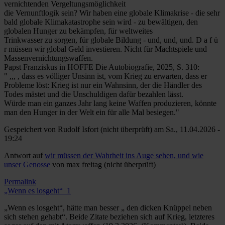
vernichtenden Vergeltungsmöglichkeit
die Vernunftlogik sein? Wir haben eine globale Klimakrise - die sehr
bald globale Klimakatastrophe sein wird - zu bewältigen, den
globalen Hunger zu bekämpfen, für weltweites
Trinkwasser zu sorgen, für globale Bildung - und, und, und. D a f ü
r müssen wir global Geld investieren. Nicht für Machtspiele und
Massenvernichtungswaffen.
Papst Franziskus in HOFFE Die Autobiografie, 2025, S. 310:
" ,,, , dass es völliger Unsinn ist, vom Krieg zu erwarten, dass er
Probleme löst: Krieg ist nur ein Wahnsinn, der die Händler des
Todes mästet und die Unschuldigen dafür bezahlen lässt.
Würde man ein ganzes Jahr lang keine Waffen produzieren, könnte
man den Hunger in der Welt ein für alle Mal besiegen."
Gespeichert von
Rudolf Isfort (nicht überprüft)
am Sa., 11.04.2026 -
19:24
Antwort auf
wir müssen der Wahrheit ins Auge sehen, und wie
unser Genosse
von
max freitag (nicht überprüft)
Permalink
„Wenn es losgeht“_1
„Wenn es losgeht“, hätte man besser „ den dicken Knüppel neben
sich stehen gehabt“. Beide Zitate beziehen sich auf Krieg, letzteres