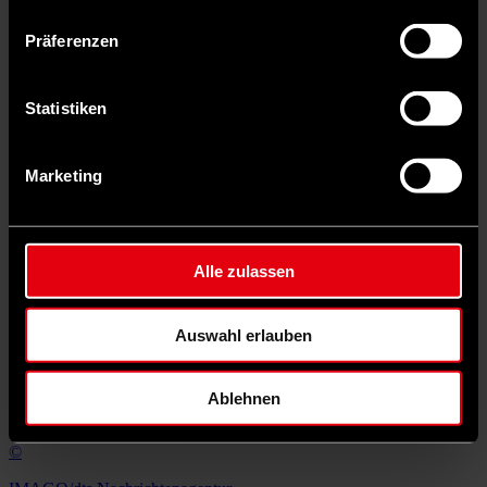
Präferenzen
Statistiken
Marketing
Alle zulassen
Auf X teilen
Auswahl erlauben
13 Kommentare
Teilen
Dark Mode
Weitere
interessante Rubriken
entdecken
Ablehnen
©