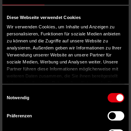
ein neues Mordmerkmal für
Femizide. In Italien oder einigen
Diese Webseite verwendet Cookies
Ländern Lateinamerikas ist Femizid
Wir verwenden Cookies, um Inhalte und Anzeigen zu
personalisieren, Funktionen für soziale Medien anbieten
sogar ein eigener Straftatbestand.
zu können und die Zugriffe auf unsere Website zu
analysieren. Außerdem geben wir Informationen zu Ihrer
Für wie sinnvoll halten Sie es, das
Verwendung unserer Website an unsere Partner für
Strafrecht in Deutschland mit Blick
soziale Medien, Werbung und Analysen weiter. Unsere
Partner führen diese Informationen möglicherweise mit
auf Femizide zu schärfen?
weiteren Daten zusammen, die Sie ihnen bereitgestellt
Es gibt Gründe, die dafürsprechen, und
haben oder die sie im Rahmen Ihrer Nutzung der Dienste
gesammelt haben.
andere dagegen. Die aktuelle
Einwilligungsauswahl
Notwendig
Rechtsprechung bei Femiziden ist sehr
uneinheitlich. Je nach Auslegung wird die
Präferenzen
vorsätzliche Tötung einer Frau entweder als
Mord oder als Totschlag gewertet – mit