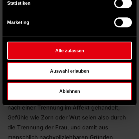
Statistiken
erheblichen Unterschieden im Strafmaß. Für
eine Mordverurteilung müssen spezifische
Marketing
Merkmale wie niedrige Beweggründe oder
Heimtücke nachgewiesen werden, was
Auslegungssache ist.
Alle zulassen
„Die Gesellschaft muss eine klarere Haltung
gegenüber Femiziden zeigen“
Auswahl erlauben
Problematisch ist tatsächlich, dass viele
Femizide als Totschlag verurteilt werden.
Ablehnen
Häufig wird argumentiert, der Täter habe
nach einer Trennung im Affekt gehandelt,
Gefühle wie Zorn oder Wut seien also durch
die Trennung der Frau, und damit aus
menschlich nachvollziehbaren Gründen,