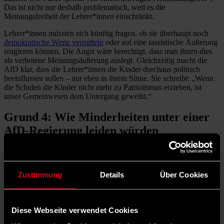
Das ist nicht nur deshalb problematisch, weil es die
Meinungsfreiheit der Lehrer*innen einschränkt.
Lehrer*innen müssten sich künftig fragen, ob sie überhaupt noch
demokratische Werte vermitteln
oder auf eine rassistische Äußerung
reagieren können. Die Angst wäre berechtigt, dass man ihnen dies
als verbotene Meinungsäußerung auslegt. Gleichzeitig macht die
AfD klar, dass die Lehrer*innen die Kinder durchaus politisch
beeinflussen sollen – nur eben in ihrem Sinne. Sie schreibt: „Wenn
die Schulen die Kinder nicht mehr zu Patriotismus erziehen, ist
unser Gemeinwesen dem Untergang geweiht.“
Grund 4: Wie Minderheiten unter einer
AfD-Regierung leiden würden
Staatliche Institutionen haben sich „zur normativen Normalität der
Gesellschaft zu bekennen“, fordert die AfD. Das bedeutet nichts
anderes, als dass Minderheiten sich den Wertvorstellungen der
Zustimmung
Details
Über Cookies
Mehrheit unterzuordnen haben. Die Rechte, Freiheiten und
Bedürfnisse des Einzelnen zählen weniger. Oder, wie es die AfD
formuliert: Der „radikal feministische und individualistische Ungeist
zersetzt (…) traditionelle Familien- und Rollenbilder“.
Diese Webseite verwendet Cookies
Wer an einer Schule
von Rassismus betroffen
ist, würde es unter