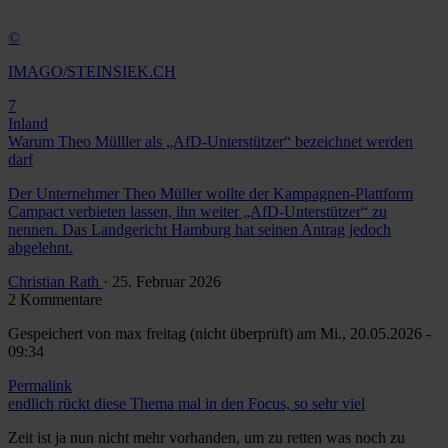
©
IMAGO/STEINSIEK.CH
7
Inland
Warum Theo Mülller als „AfD-Unterstützer“ bezeichnet werden
darf
Der Unternehmer Theo Müller wollte der Kampagnen-Plattform
Campact verbieten lassen, ihn weiter „AfD-Unterstützer“ zu
nennen. Das Landgericht Hamburg hat seinen Antrag jedoch
abgelehnt.
Christian Rath
· 25. Februar 2026
2 Kommentare
Gespeichert von
max freitag (nicht überprüft)
am Mi., 20.05.2026 -
09:34
Permalink
endlich rückt diese Thema mal in den Focus, so sehr viel
Zeit ist ja nun nicht mehr vorhanden, um zu retten was noch zu