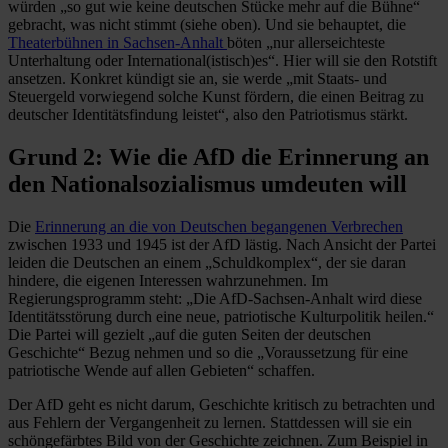
würden „so gut wie keine deutschen Stücke mehr auf die Bühne“
gebracht, was nicht stimmt (siehe oben). Und sie behauptet, die
Theaterbühnen in Sachsen-Anhalt
böten „nur allerseichteste
Unterhaltung oder International(istisch)es“. Hier will sie den Rotstift
ansetzen. Konkret kündigt sie an, sie werde „mit Staats- und
Steuergeld vorwiegend solche Kunst fördern, die einen Beitrag zu
deutscher Identitätsfindung leistet“, also den Patriotismus stärkt.
Grund 2: Wie die AfD die Erinnerung an
den Nationalsozialismus umdeuten will
Die
Erinnerung an die von Deutschen begangenen Verbrechen
zwischen 1933 und 1945 ist der AfD lästig. Nach Ansicht der Partei
leiden die Deutschen an einem „Schuldkomplex“, der sie daran
hindere, die eigenen Interessen wahrzunehmen. Im
Regierungsprogramm steht: „Die AfD-Sachsen-Anhalt wird diese
Identitätsstörung durch eine neue, patriotische Kulturpolitik heilen.“
Die Partei will gezielt „auf die guten Seiten der deutschen
Geschichte“ Bezug nehmen und so die „Voraussetzung für eine
patriotische Wende auf allen Gebieten“ schaffen.
Der AfD geht es nicht darum, Geschichte kritisch zu betrachten und
aus Fehlern der Vergangenheit zu lernen. Stattdessen will sie ein
schöngefärbtes Bild von der Geschichte zeichnen. Zum Beispiel in