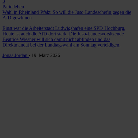
3
Parteileben
Wahl in Rheinland-Pfalz: So will die Juso-Landeschefin gegen die
AfD gewinnen
Einst war die Arbeiterstadt Ludwigshafen eine SPD-Hochburg.
Heute ist auch die AfD dort stark. Die Juso-Landesvorsitzende
Beatrice Wiesner will sich damit nicht abfinden und das
Direktmandat bei der Landtagswahl am Sonntag verteidigen.
Jonas Jordan
· 19. März 2026