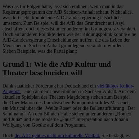
Was das für Folgen hätte, lässt sich erahnen, wenn man in das
Regierungsprogramm der AfD Sachsen-Anhalt schaut. Nicht alles,
was dort steht, könnte eine AfD-Landesregierung tatsächlich
umsetzen. Zum Beispiel will die AfD das Grundrecht auf Asyl
abschaffen, doch dieses ist unter anderem im Grundgesetz verankert.
Doch auf anderen Politikfeldern wie der Bildungspolitik könnte eine
AfD-Landesregierung Entscheidungen treffen, die das Leben der
Menschen in Sachsen-Anhalt grundlegend verändern würden.
Sieben Beispiele, was die Partei plant:
Grund 1: Wie die AfD Kultur und
Theater beschneiden will
Dank staatlicher Förderung hat Deutschland ein
vielfältiges Kultur-
Angebot
– auch an den Theaterbühnen in Sachsen-Anhalt. Auf dem
aktuellen Spielplan des Theaters Magdeburg stehen zum Beispiel
die Oper Manon des französischen Komponisten Jules Massenet,
ein Musical über die „Weiße Rose“ oder die Ballettaufführung „Der
Sandmann“. An den Bühnen Halle stehen unter anderem „Romeo
und Julia“ und eine moderne „Faust“-Interpretation nach Johann
Wolfgang von Goethe auf dem Programm.
Doch
der AfD geht es nicht um kulturelle Vielfalt.
Sie beklagt, es