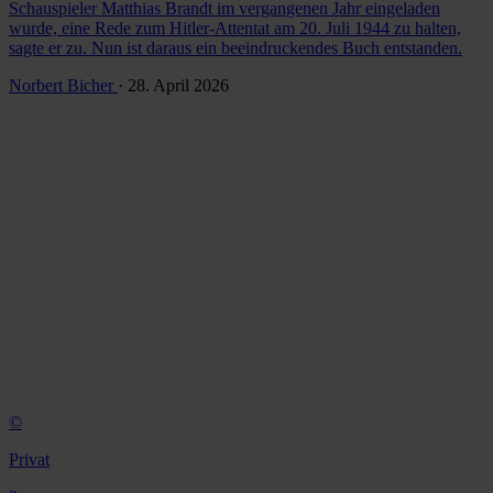
Schauspieler Matthias Brandt im vergangenen Jahr eingeladen
wurde, eine Rede zum Hitler-Attentat am 20. Juli 1944 zu halten,
sagte er zu. Nun ist daraus ein beeindruckendes Buch entstanden.
Norbert Bicher
· 28. April 2026
©
Privat