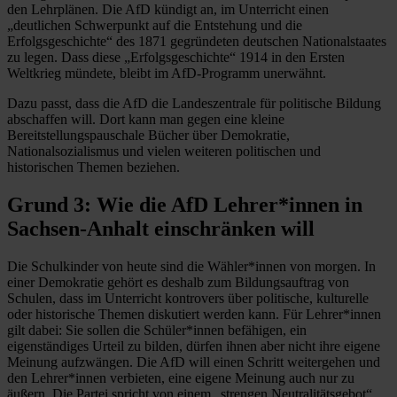
den Lehrplänen. Die AfD kündigt an, im Unterricht einen
„deutlichen Schwerpunkt auf die Entstehung und die
Erfolgsgeschichte“ des 1871 gegründeten deutschen Nationalstaates
zu legen. Dass diese „Erfolgsgeschichte“ 1914 in den Ersten
Weltkrieg mündete, bleibt im AfD-Programm unerwähnt.
Dazu passt, dass die AfD die Landeszentrale für politische Bildung
abschaffen will. Dort kann man gegen eine kleine
Bereitstellungspauschale Bücher über Demokratie,
Nationalsozialismus und vielen weiteren politischen und
historischen Themen beziehen.
Grund 3: Wie die AfD Lehrer*innen in
Sachsen-Anhalt einschränken will
Die Schulkinder von heute sind die Wähler*innen von morgen. In
einer Demokratie gehört es deshalb zum Bildungsauftrag von
Schulen, dass im Unterricht kontrovers über politische, kulturelle
oder historische Themen diskutiert werden kann. Für Lehrer*innen
gilt dabei: Sie sollen die Schüler*innen befähigen, ein
eigenständiges Urteil zu bilden, dürfen ihnen aber nicht ihre eigene
Meinung aufzwängen. Die AfD will einen Schritt weitergehen und
den Lehrer*innen verbieten, eine eigene Meinung auch nur zu
äußern. Die Partei spricht von einem „strengen Neutralitätsgebot“.