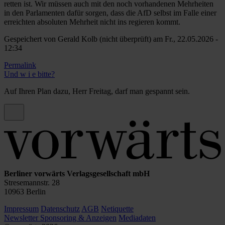
retten ist. Wir müssen auch mit den noch vorhandenen Mehrheiten
in den Parlamenten dafür sorgen, dass die AfD selbst im Falle einer
erreichten absoluten Mehrheit nicht ins regieren kommt.
Gespeichert von
Gerald Kolb (nicht überprüft)
am Fr., 22.05.2026 -
12:34
Permalink
Antwort
Und w i e bitte?
auf
endlich
Auf Ihren Plan dazu, Herr Freitag, darf man gespannt sein.
rückt
diese
Thema
mal
in
den
Focus,
so
sehr
Berliner vorwärts Verlagsgesellschaft mbH
viel
Stresemannstr. 28
von
10963 Berlin
max
freitag
Impressum
Datenschutz
AGB
Netiquette
(nicht
Newsletter
Sponsoring & Anzeigen
Mediadaten