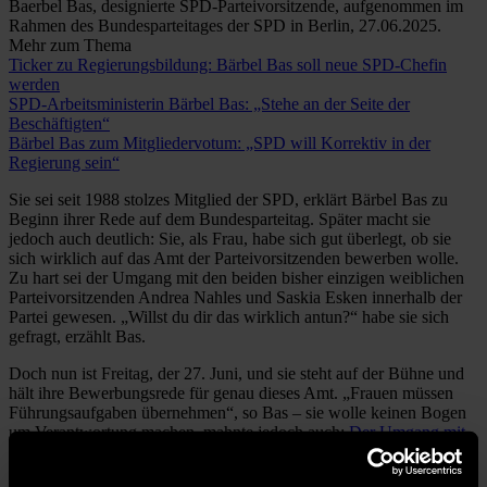
Baerbel Bas, designierte SPD-Parteivorsitzende, aufgenommen im
Rahmen des Bundesparteitages der SPD in Berlin, 27.06.2025.
Mehr zum Thema
Ticker zu Regierungsbildung: Bärbel Bas soll neue SPD-Chefin
werden
SPD-Arbeitsministerin Bärbel Bas: „Stehe an der Seite der
Beschäftigten“
Bärbel Bas zum Mitgliedervotum: „SPD will Korrektiv in der
Regierung sein“
Sie sei seit 1988 stolzes Mitglied der SPD, erklärt Bärbel Bas zu
Beginn ihrer Rede auf dem Bundesparteitag. Später macht sie
jedoch auch deutlich: Sie, als Frau, habe sich gut überlegt, ob sie
sich wirklich auf das Amt der Parteivorsitzenden bewerben wolle.
Zu hart sei der Umgang mit den beiden bisher einzigen weiblichen
Parteivorsitzenden Andrea Nahles und Saskia Esken innerhalb der
Partei gewesen. „Willst du dir das wirklich antun?“ habe sie sich
gefragt, erzählt Bas.
Doch nun ist Freitag, der 27. Juni, und sie steht auf der Bühne und
hält ihre Bewerbungsrede für genau dieses Amt. „Frauen müssen
Führungsaufgaben übernehmen“, so Bas – sie wolle keinen Bogen
um Verantwortung machen, mahnte jedoch auch:
Der Umgang mit
Saskia Esken
habe gezeigt, dass Solidarität auch in der
Sozialdemokratie nicht selbstverständlich sei. „Das müssen wir