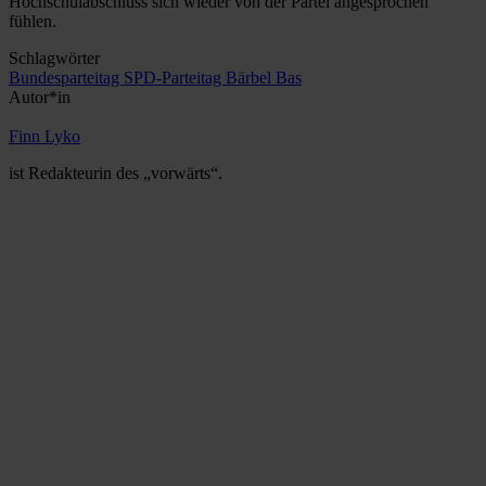
Hochschulabschluss sich wieder von der Partei angesprochen
fühlen.
Schlagwörter
Bundesparteitag
SPD-Parteitag
Bärbel Bas
Autor*in
Finn Lyko
ist Redakteurin des „vorwärts“.