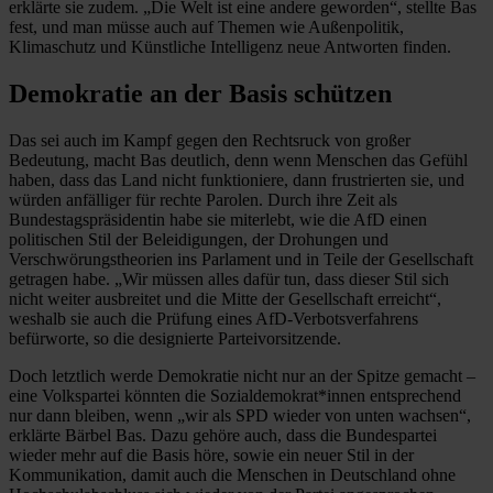
erklärte sie zudem. „Die Welt ist eine andere geworden“, stellte Bas
fest, und man müsse auch auf Themen wie Außenpolitik,
Klimaschutz und Künstliche Intelligenz neue Antworten finden.
Demokratie an der Basis schützen
Das sei auch im Kampf gegen den Rechtsruck von großer
Bedeutung, macht Bas deutlich, denn wenn Menschen das Gefühl
haben, dass das Land nicht funktioniere, dann frustrierten sie, und
würden anfälliger für rechte Parolen. Durch ihre Zeit als
Bundestagspräsidentin habe sie miterlebt, wie die AfD einen
politischen Stil der Beleidigungen, der Drohungen und
Verschwörungstheorien ins Parlament und in Teile der Gesellschaft
getragen habe. „Wir müssen alles dafür tun, dass dieser Stil sich
nicht weiter ausbreitet und die Mitte der Gesellschaft erreicht“,
weshalb sie auch die Prüfung eines AfD-Verbotsverfahrens
befürworte, so die designierte Parteivorsitzende.
Doch letztlich werde Demokratie nicht nur an der Spitze gemacht –
eine Volkspartei könnten die Sozialdemokrat*innen entsprechend
nur dann bleiben, wenn „wir als SPD wieder von unten wachsen“,
erklärte Bärbel Bas. Dazu gehöre auch, dass die Bundespartei
wieder mehr auf die Basis höre, sowie ein neuer Stil in der
Kommunikation, damit auch die Menschen in Deutschland ohne