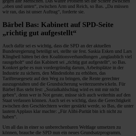
gegen alte Menschen. Das wahre Problem sei die Schere zwischen
„oben und unten“, zwischen Arm und Reich, so Bas. „Da müssen
wir ran, das ist unser Auftrag“, forderte sie.
Bärbel Bas: Kabinett auf SPD-Seite
„richtig gut aufgestellt“
Auch dafür sei es wichtig, dass die SPD an der aktuellen
Bundesregierung beteiligt sei, stellte sie fest. Saskia Esken und Lars
Klingbeil hätten bei den Koalitionsverhandlungen „unglaublich viel
rausgeholt“ und das Kabinett sei „richtig gut aufgestellt“, so Bas.
Konkret gehe es nun vordergründig darum, Arbeitsplätze in der
Industrie zu sichern, den Mindestlohn zu erhöhen, das
Tariftreuegesetz auf den Weg zu bringen, die Rente gerechter
auszugestalten und die Grundsicherung weiterzuentwickeln. Für
Bärbel Bas steht fest: „Sozialkahlschlag wird es mit mir nicht
geben“, denn wer in Not gerate, müsse sich auch weiterhin auf den
Staat verlassen können. Auch sei es wichtig, dass die Gerechtigkeit
zwischen den Geschlechtern weiter gestärkt werde, so Bas, die unter
lautem Applaus klar machte: „Für Alibi-Parität bin ich nicht zu
haben“.
Um all das in einer so unberechenbaren Weltlage umsetzen zu
können, brauche die SPD nun ein neues Grundsatzprogramm,