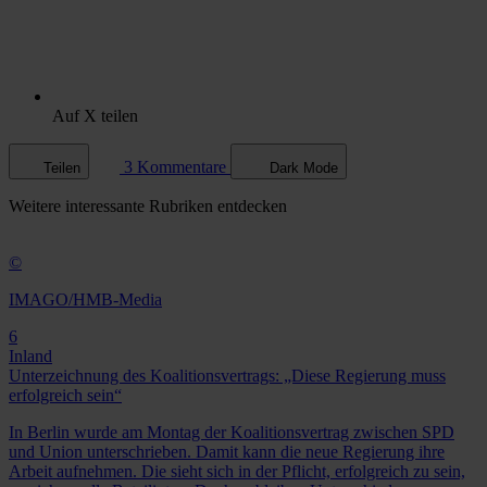
Auf X teilen
3 Kommentare
Teilen
Dark Mode
Weitere
interessante Rubriken
entdecken
©
IMAGO/HMB-Media
6
Inland
Unterzeichnung des Koalitionsvertrags: „Diese Regierung muss
erfolgreich sein“
In Berlin wurde am Montag der Koalitionsvertrag zwischen SPD
und Union unterschrieben. Damit kann die neue Regierung ihre
Arbeit aufnehmen. Die sieht sich in der Pflicht, erfolgreich zu sein,