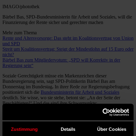
IMAGO/photothek
Bärbel Bas, SPD-Bundesministerin für Arbeit und Soziales, will die
Finanzierung der Rente sicher und gerechter machen
Mehr zum Thema
Rente und Altersvorsorge: Das steht im Koalitionsvertrag von Union
und SPD
Streit um Koalitionsvertrag: Steigt der Mindestlohn auf 15 Euro oder
nicht?
Bärbel Bas zum Mitgliedervotum: „SPD will Korrektiv in der
Regierung sein“
Soziale Gerechtigkeit müsse ein Markenzeichen dieser
Bundesregierung sein, sagt SPD-Politikerin Bärbel Bas
am
Donnerstag im Bundestag
.
In ihrer Rede zur Regierungsbefragung
positioniert sich die
Bundesministerin für Arbeit und Soziales
deutlich. Sie wisse, wo sie stehe, betont sie: „An der Seite der
Beschäftigten!“ Und das sind ihre Schwerpunkte:
Kämpfen um Arbeitsplätze
„Wir werden um viele Arbeitsplätze sehr hart kämpfen müssen.“
Zustimmung
Details
Über Cookies
Das Wort kämpfen scheint nicht zufällig gewählt. Bas setzt auf eine