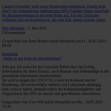
Carsten Schneider wird neuer Bundesumweltminister. Damit rückt
eine*r der bekanntesten ostdeutschen SPD-Politiker*innen innerhalb
der Bundesregierung in die erste Reihe auf. Für den Thüringer
vollendet sich ein Karriereweg, der sehr früh seinen Anfang nahm.
Nils Michaelis
· 5. Mai 2025
3 Kommentare
Gespeichert von
Peter Boettel (nicht überprüft)
am Fr., 16.05.2025 -
09:18
Permalink
„Stehe an der Seite der Beschäftigten“
Sehr gut, ich wünsche der Genossin Bärbel Bas viel Erfolg,
insbesondere für Ihren Einsatz, auch Beamte und Selbständige in die
gesetzliche Alterskasse einzubeziehen.
Sie wird es gegen die CDU/CSU-Leute im Kabinett und im
Bundestag, die nachweislich vielfach von Lobbyisten abhängig
sind, schwer haben, deshalb sollten die Kabinettsmitglieder und
Abgeordnete der SPD sie massiv und geschlossen unterstützen.
Gespeichert von
Uwe Witt (nicht überprüft)
am Mo., 19.05.2025 -
13:36