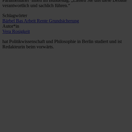
Parlamentarier*innen im Bundestag: „Lassen Sie uns diese Debatte
verantwortlich und sachlich führen.“
Schlagwörter
Bärbel Bas
Arbeit
Rente
Grundsicherung
Autor*in
Vera Rosigkeit
hat Politikwissenschaft und Philosophie in Berlin studiert und ist
Redakteurin beim vorwärts.