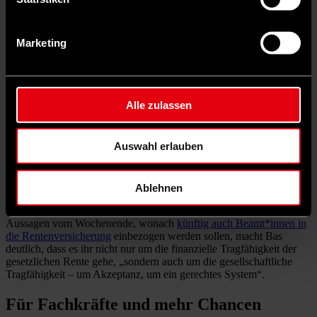
Sichere Rente auch in Zukunft
Marketing
„Wer sein Leben lang hart gearbeitet hat, der muss sich auf eine
ordentliche Rente verlassen können.“ Vereinbart im
Koalitionsvertrag ist unter anderem, das
Rentenniveau bis 2031 bei
48 Prozent
zu sichern und den abschlagsfreien Renteneintritt nach
Alle zulassen
45 Beitragsjahren beizubehalten. Die betriebliche Altersversorgung
soll gestärkt und Selbständige über die gesetzliche
Rentenversicherung abgesichert werden. Bas will zudem die
Auswahl erlauben
Mütterrente vollenden.
„Für ein gerechtes System.“ Mit Blick auf die Zukunft der Rente
und ihrer finanziellen Ausgestaltung geht Bas über die
Ablehnen
Vereinbarungen im Koalitionsvertrag hinaus. In ihm ist lediglich die
Bildung einer Renten-Kommission geplant. Mit Blick auf ihre
Aussagen vom Wochenende, wonach
künftig auch Beamt*innen in
die Rentenversicherung
einbezogen werden sollen, macht Bas
deutlich, dass es ihr nicht nur um die finanzielle Tragfähigkeit der
gesetzlichen Rente gehe, „sondern auch um die gesellschaftliche
Tragfähigkeit – um Akzeptanz, um ein gerechtes System“.
Für Fachkräfte und mehr Chancen