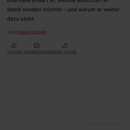
Interview erklärt er, welche Botschaft er
damit senden möchte – und warum er weiter
dazu steht.
VON
JONAS JORDAN
TEILEN
0 KOMMENTARE
DARK MODE
© IMAGO/Panama Pictures