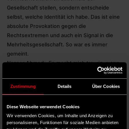
Gesellschaft stellen, sondern entscheide
selbst, welche Identität ich habe. Das ist eine
absolute Provokation gegen die
Rechtsextremen und auch ein Signal in die
Mehrheitsgesellschaft. So war es immer
gemeint.
Nasser Ahmed: „Es macht mich traurig, wenn
sich Menschen durch das Plakat schlecht
behandelt fühlen“
Zustimmung
Details
Über Cookies
Wie haben die Menschen in
Nürnberg auf das Plakat reagiert?
Diese Webseite verwendet Cookies
Die allermeisten Nürnbergerinnen und
Wir verwenden Cookies, um Inhalte und Anzeigen zu
Nürnberger, mit denen ich spreche – an
personalisieren, Funktionen für soziale Medien anbieten