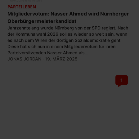
©
IMAGO/Panama Pictures
PARTEILEBEN
Mitgliedervotum: Nasser Ahmed wird Nürnberger
Oberbürgermeisterkandidat
Jahrzehntelang wurde Nürnberg von der SPD regiert. Nach
der Kommunalwahl 2026 soll es wieder so weit sein, wenn
es nach dem Willen der dortigen Sozialdemokratie geht.
Diese hat sich nun in einem Mitgliedervotum für ihren
Parteivorsitzenden Nasser Ahmed als
Oberbürgermeisterkandidaten ausgesprochen.
JONAS JORDAN
· 19. MÄRZ 2025
1