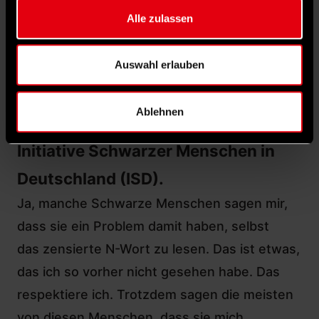
nicht gesehen oder schlecht behandelt
Alle zulassen
fühlen. Das nehme ich ernst und spreche
auch mit diesen Menschen.
Auswahl erlauben
Nasser Ahmed: „Klar wollte ich ein Stück weit
provozieren mit diesem Plakat.“
Ablehnen
Dazu gehört beispielsweise auch die
Initiative Schwarzer Menschen in
Deutschland (ISD).
Ja, manche Schwarze Menschen sagen mir,
dass sie ein Problem damit haben, selbst
das zensierte N-Wort zu lesen. Das ist etwas,
das ich so vorher nicht gesehen habe. Das
respektiere ich. Trotzdem sagen die meisten
von diesen Menschen, dass sie mich