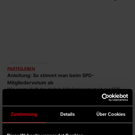
©
IMAGO/Michael Gstettenbauer
PARTEILEBEN
Anleitung: So stimmt man beim SPD-
Mitgliedervotum ab
Wie genau läuft der digitale Mitgliederentscheid der SPD
ab? Wir erklären hier in einer einfachen Anleitung die
Abstimmung: ganz genau und Schritt für Schritt.
LARS HAFERKAMP
· 16. APRIL 2025
Zustimmung
Details
Über Cookies
4