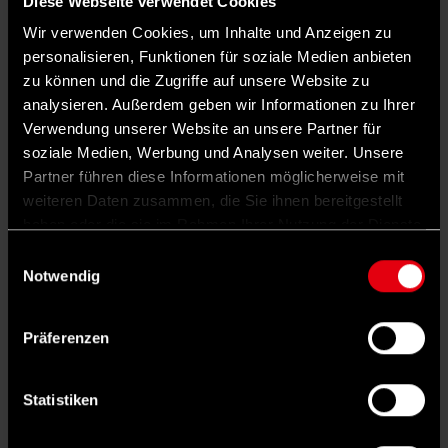
Diese Webseite verwendet Cookies
Wir verwenden Cookies, um Inhalte und Anzeigen zu
personalisieren, Funktionen für soziale Medien anbieten
zu können und die Zugriffe auf unsere Website zu
analysieren. Außerdem geben wir Informationen zu Ihrer
Verwendung unserer Website an unsere Partner für
soziale Medien, Werbung und Analysen weiter. Unsere
Partner führen diese Informationen möglicherweise mit
weiteren Daten zusammen, die Sie ihnen bereitgestellt
©
IMAGO/Bernhard Herrmann
PARTEILEBEN
haben oder die sie im Rahmen Ihrer Nutzung der Dienste
SPD-Mitgliedervotum: Warum Boris Pistorius so
gesammelt haben.
Einwilligungsauswahl
stark auf „gutes Regieren“ setzt
Notwendig
Der SPD-Mitgliederentscheid über Schwarz-Rot läuft. Auf
einer online-Konferenz warb Boris Pistorius für ein Ja. Auch
um die immer stärker werdende AfD zurückzudrängen.
Präferenzen
LARS HAFERKAMP
· 23. APRIL 2025
Statistiken
1