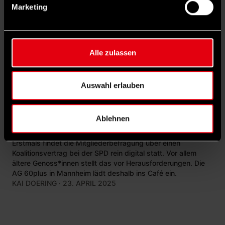
Marketing
Alle zulassen
Auswahl erlauben
©
IMAGO/W2Art
PARTEILEBEN
Ablehnen
SPD-Mitgliedervotum: Wie Genossen auch ohne
Internet abstimmen können
Erstmals findet die Mitgliederbefragung über einen
Koalitionsvertrag bei der SPD rein digital statt. Vor allem
ältere Genoss*innen stellt das vor Herausforderungen. Die
AG 60plus in Mannheim lädt deshalb ins Café ein.
KAI DOERING
· 23. APRIL 2025