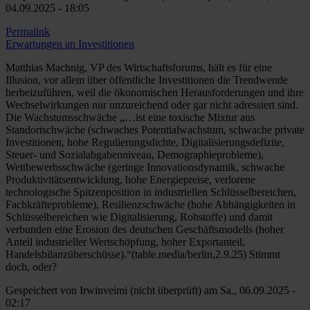
04.09.2025 - 18:05
Permalink
Erwartungen an Investitionen
Matthias Machnig, VP des Wirtschaftsforums, hält es für eine
Illusion, vor allem über öffentliche Investitionen die Trendwende
herbeizuführen, weil die ökonomischen Herausforderungen und ihre
Wechselwirkungen nur unzureichend oder gar nicht adressiert sind.
Die Wachstumsschwäche „…ist eine toxische Mixtur aus
Standortschwäche (schwaches Potentialwachstum, schwache private
Investitionen, hohe Regulierungsdichte, Digitalisierungsdefizite,
Steuer- und Sozialabgabenniveau, Demographieprobleme),
Wettbewerbsschwäche (geringe Innovationsdynamik, schwache
Produktivitätsentwicklung, hohe Energiepreise, verlorene
technologische Spitzenposition in industriellen Schlüsselbereichen,
Fachkräfteprobleme), Resilienzschwäche (hohe Abhängigkeiten in
Schlüsselbereichen wie Digitalisierung, Rohstoffe) und damit
verbunden eine Erosion des deutschen Geschäftsmodells (hoher
Anteil industrieller Wertschöpfung, hoher Exportanteil,
Handelsbilanzüberschüsse).“(table.media/berlin,2.9.25) Stimmt
doch, oder?
Gespeichert von
Irwinveimi (nicht überprüft)
am Sa., 06.09.2025 -
02:17