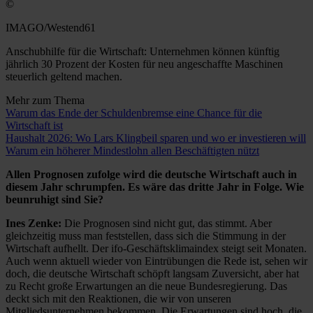
©
IMAGO/Westend61
Anschubhilfe für die Wirtschaft: Unternehmen können künftig
jährlich 30 Prozent der Kosten für neu angeschaffte Maschinen
steuerlich geltend machen.
Mehr zum Thema
Warum das Ende der Schuldenbremse eine Chance für die
Wirtschaft ist
Haushalt 2026: Wo Lars Klingbeil sparen und wo er investieren will
Warum ein höherer Mindestlohn allen Beschäftigten nützt
Allen Prognosen zufolge wird die deutsche Wirtschaft auch in
diesem Jahr schrumpfen. Es wäre das dritte Jahr in Folge. Wie
beunruhigt sind Sie?
Ines Zenke:
Die Prognosen sind nicht gut, das stimmt. Aber
gleichzeitig muss man feststellen, dass sich die Stimmung in der
Wirtschaft aufhellt. Der ifo-Geschäftsklimaindex steigt seit Monaten.
Auch wenn aktuell wieder von Eintrübungen die Rede ist, sehen wir
doch, die deutsche Wirtschaft schöpft langsam Zuversicht, aber hat
zu Recht große Erwartungen an die neue Bundesregierung. Das
deckt sich mit den Reaktionen, die wir von unseren
Mitgliedsunternehmen bekommen. Die Erwartungen sind hoch, die