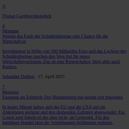
©
Florian Gaertner/photothek
4
Meinung
Warum das Ende der Schuldenbremse eine Chance für die
Wirtschaft ist
Investitionen in Höhe von 500 Milliarden Euro und das Lockern der
Schuldenbremse machen den Weg frei für neues
Wirtschaftswachstum. Das ist eine Riesenchance, birgt aber auch
Risiken.
Sebastian Dullien
· 17. April 2025
7
Meinung
Einigung im Zollstreit: Der Handelskrieg hat gerade erst begonnen
In letzter Minute haben sich die EU und die USA auf ein
Abkommen geeinigt und den drohenden Zollstreit abgewendet. Ein
Grund zum Jubeln ist das aber nicht, im Gegenteil. Für den
künftigen Handel lässt die Vereinbarung Schlimmes erahnen.