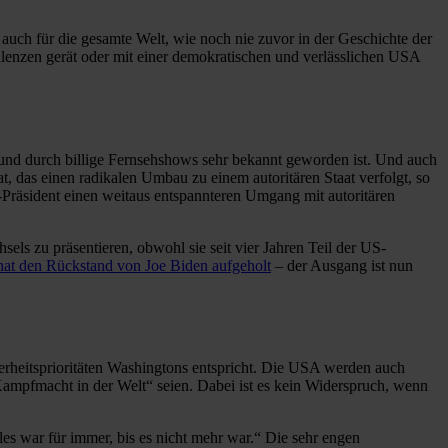
 auch für die gesamte Welt, wie noch nie zuvor in der Geschichte der
enzen gerät oder mit einer demokratischen und verlässlichen USA
 und durch billige Fernsehshows sehr bekannt geworden ist. Und auch
t, das einen radikalen Umbau zu einem autoritären Staat verfolgt, so
-Präsident einen weitaus entspannteren Umgang mit autoritären
sels zu präsentieren, obwohl sie seit vier Jahren Teil der US-
hat den Rückstand von Joe Biden aufgeholt
– der Ausgang ist nun
herheitsprioritäten Washingtons entspricht. Die USA werden auch
te Kampfmacht in der Welt“ seien. Dabei ist es kein Widerspruch, wenn
les war für immer, bis es nicht mehr war.“ Die sehr engen