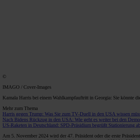
©
IMAGO / Cover-Images
Kamala Harris bei einem Wahlkampfauftritt in Georgia: Sie könnte di
Mehr zum Thema
Harris gegen Trump: Was Sie zum TV-Duell in den USA wissen müs
Nach Bidens Rückzug in den USA: Wie geht es weiter bei den Demo
US-Raketen in Deutschland: SPD-Präsidium begrüßt Stationierung a
Am 5. November 2024 wird der 47. Präsident oder die erste Präsiden