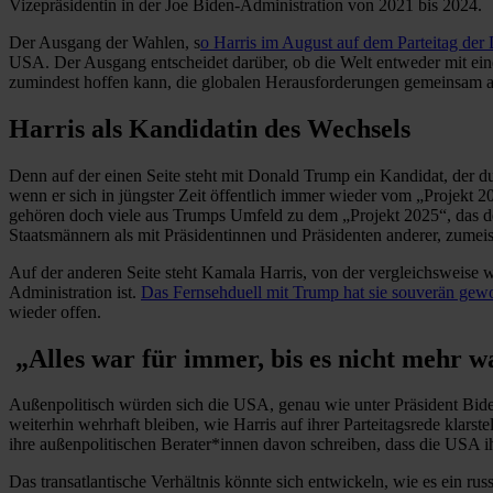
Vizepräsidentin in der Joe Biden-Administration von 2021 bis 2024.
Der Ausgang der Wahlen, s
o Harris im August auf dem Parteitag de
USA. Der Ausgang entscheidet darüber, ob die Welt entweder mit ei
zumindest hoffen kann, die globalen Herausforderungen gemeinsam
Harris als Kandidatin des Wechsels
Denn auf der einen Seite steht mit Donald Trump ein Kandidat, der 
wenn er sich in jüngster Zeit öffentlich immer wieder vom „Projekt 2
gehören doch viele aus Trumps Umfeld zu dem „Projekt 2025“, das den
Staatsmännern als mit Präsidentinnen und Präsidenten anderer, zumei
Auf der anderen Seite steht Kamala Harris, von der vergleichsweise wen
Administration ist.
Das Fernsehduell mit Trump hat sie souverän ge
wieder offen.
„Alles war für immer, bis es nicht mehr w
Außenpolitisch würden sich die USA, genau wie unter Präsident Biden
weiterhin wehrhaft bleiben, wie Harris auf ihrer Parteitagsrede klarst
ihre außenpolitischen Berater*innen davon schreiben, dass die USA ih
Das transatlantische Verhältnis könnte sich entwickeln, wie es ein ru