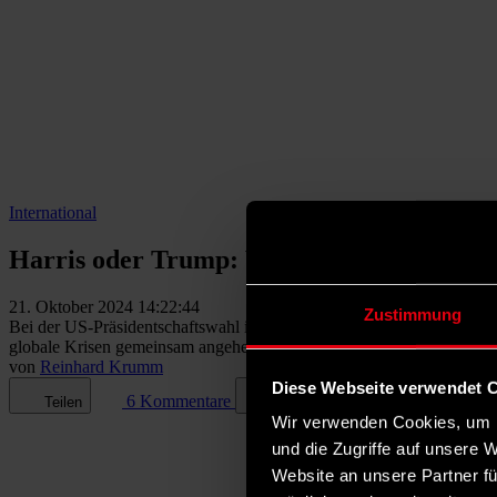
International
Harris oder Trump: Was die US-Präsidents
21. Oktober 2024 14:22:44
Zustimmung
Bei der US-Präsidentschaftswahl im November fällt nicht nur die En
globale Krisen gemeinsam angehen kann oder ein autoritärer Präsiden
von
Reinhard Krumm
Diese Webseite verwendet 
6 Kommentare
Teilen
Dark Mode
Wir verwenden Cookies, um I
und die Zugriffe auf unsere 
Website an unsere Partner fü