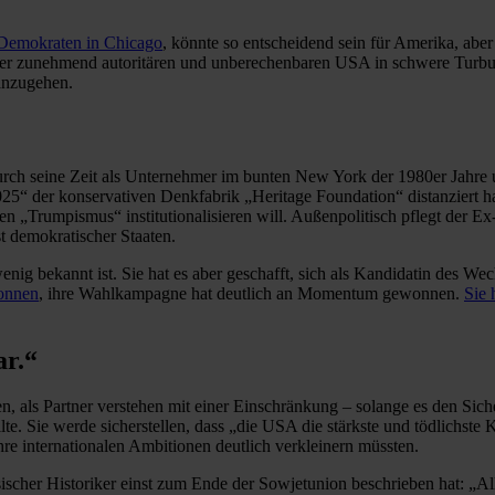
r Demokraten in Chicago
, könnte so entscheidend sein für Amerika, aber
ner zunehmend autoritären und unberechenbaren USA in schwere Turbul
 anzugehen.
durch seine Zeit als Unternehmer im bunten New York der 1980er Jahre
025“ der konservativen Denkfabrik „Heritage Foundation“ distanziert ha
 „Trumpismus“ institutionalisieren will. Außenpolitisch pflegt der Ex
st demokratischer Staaten.
ig bekannt ist. Sie hat es aber geschafft, sich als Kandidatin des Wech
wonnen
, ihre Wahlkampagne hat deutlich an Momentum gewonnen.
Sie 
ar.“
, als Partner verstehen mit einer Einschränkung – solange es den Sic
ellte. Sie werde sicherstellen, dass „die USA die stärkste und tödlichs
re internationalen Ambitionen deutlich verkleinern müssten.
ssischer Historiker einst zum Ende der Sowjetunion beschrieben hat: „Al