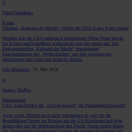
©
FilmsThatMatter
Kultur
Filmtipp „Kulissen der Macht“: Wofür die USA in den Krieg ziehen
Werden sich die USA militärisch einmischen? Diese Frage taucht
bei Krisen und Konflikten weltweit als eine der ersten auf. Der
Dokumentarfilm „Kulissen der Macht“ rekonstruiert
Entscheidungen des „Weltpolizisten“ aus den vergangenen
Jahrzehnten und zieht eine kritische Bilanz.
Nils Michaelis
· 31. Mai 2024
©
imago / IlluPics
International
USA: Entscheiden die „Doppel-Hasser“ die Präsidentschaftswahl?
Auch wenn offiziell noch nicht entschieden ist, wer für die
Republikaner*innen ins Rennen um die US-Präsidentschaft geht,
deutet alles auf die Wiederauflage des Duells Trump gegen Biden
hin. Entscheiden könnte eine Gruppe, die keinem der beiden viel