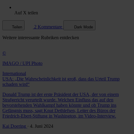
Auf X teilen
2 Kommentare
Teilen
Dark Mode
Weitere
interessante Rubriken
entdecken
©
IMAGO / UPI Photo
International
USA: „Die Wahrscheinlichkeit ist groß, dass das Urteil Trump
schaden wird“
Donald Trump ist der erste Präsident der USA, der von einem
Strafgericht verurteilt wurde. Welchen Einfluss das auf den
bevorstehenden Wahlkampf haben könnte und ob Trump ins
Gefängnis muss, sagt Knut Dethlefsen, Leiter des Büros der
Friedrich-Ebert-Stiftung in Washington, im Video-Interview.
Kai Doering
· 4. Juni 2024