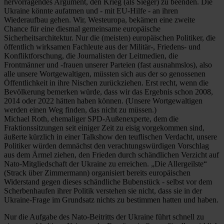
hervorragendes Argument, den Krieg (als Sieger) zu beenden. Die
Ukraine könnte aufatmen und - mit EU-Hilfe - an ihren
Wiederaufbau gehen. Wir, Westeuropa, bekämen eine zweite
Chance für eine diesmal gemeinsame europäische
Sicherheitsarchitektur. Nur die (meisten) europäischen Politiker, die
öffentlich wirksamen Fachleute aus der Militär-, Friedens- und
Konfliktforschung, die Journalisten der Leitmedien, die
Frontmänner und -frauen unserer Parteien (fast ausnahmslos), also
alle unsere Wortgewaltigen, müssten sich aus der so genossenen
Öffentlichkeit in ihre Nischen zurückziehen. Erst recht, wenn die
Bevölkerung bemerken würde, dass wir das Ergebnis schon 2008,
2014 oder 2022 hätten haben können. (Unsere Wortgewaltigen
werden einen Weg finden, das nicht zu müssen.)
Michael Roth, ehemaliger SPD-Außenexperte, dem die
Fraktionssitzungen seit einiger Zeit zu eisig vorgekommen sind,
äußerte kürzlich in einer Talkshow den teuflischen Verdacht, unsere
Politiker würden demnächst den verachtungswürdigen Vorschlag
aus dem Ärmel ziehen, den Frieden durch schändlichen Verzicht auf
Nato-Mitgliedschaft der Ukraine zu erreichen. „Die Allergeilste“
(Strack über Zimmermann) organisiert bereits europäischen
Widerstand gegen dieses schändliche Bubenstück - selbst vor dem
Scherbenhaufen ihrer Politik verstehen sie nicht, dass sie in der
Ukraine-Frage im Grundsatz nichts zu bestimmen hatten und haben.
Nur die Aufgabe des Nato-Beitritts der Ukraine führt schnell zu