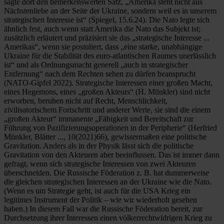
sagte dort den bemerkenswerten Satz, „Amerika steht nicht aus
Nächstenliebe an der Seite der Ukraine, sondern weil es in unserem
strategischen Interesse ist“ (Spiegel, 15.6.24). Die Nato legte sich
ähnlich fest, auch wenn statt Amerika die Nato das Subjekt ist;
zusätzlich erläutert und präzisiert sie das „strategische Interesse ...
Amerikas“, wenn sie postuliert, dass „eine starke, unabhängige
Ukraine für die Stabilität des euro-atlantischen Raumes unerlässlich
ist“ und als Ordnungsmacht generell „auch in strategischer
Entfernung“ nach dem Rechten sehen zu dürfen beansprucht
(NATO-Gipfel 2022). Strategische Interessen einer großen Macht,
eines Hegemons, eines „großen Akteurs“ (H. Münkler) sind nicht
erworben, beruhen nicht auf Recht, Menschlichkeit,
zivilisatorischem Fortschritt und anderer Werte, sie sind die einem
„großen Akteur“ immanente „Fähigkeit und Bereitschaft zur
Führung von Pazifizierungsoperationen in der Peripherie“ (Herfried
Münkler, Blätter ..., 10(2021)66), gewissermaßen eine politische
Gravitation. Anders als in der Physik lässt sich die politische
Gravitation von den Akteuren aber beeinflussen. Das ist immer dann
gefragt, wenn sich strategische Interessen von zwei Akteuren
überschneiden. Die Russische Föderation z. B. hat dummerweise
die gleichen strategischen Interessen an der Ukraine wie die Nato.
(Wenn es um Strategie geht, ist auch für die USA Krieg ein
legitimes Instrument der Politik – wie wir wiederholt gesehen
haben.) In diesem Fall war die Russische Föderation bereit, zur
Durchsetzung ihrer Interessen einen völkerrechtwidrigen Krieg zu