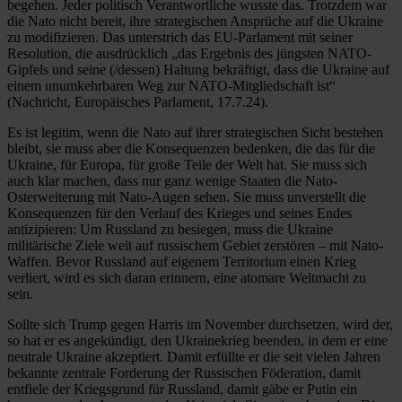
begehen. Jeder politisch Verantwortliche wusste das. Trotzdem war
die Nato nicht bereit, ihre strategischen Ansprüche auf die Ukraine
zu modifizieren. Das unterstrich das EU-Parlament mit seiner
Resolution, die ausdrücklich „das Ergebnis des jüngsten NATO-
Gipfels und seine (/dessen) Haltung bekräftigt, dass die Ukraine auf
einem unumkehrbaren Weg zur NATO-Mitgliedschaft ist“
(Nachricht, Europäisches Parlament, 17.7.24).
Es ist legitim, wenn die Nato auf ihrer strategischen Sicht bestehen
bleibt, sie muss aber die Konsequenzen bedenken, die das für die
Ukraine, für Europa, für große Teile der Welt hat. Sie muss sich
auch klar machen, dass nur ganz wenige Staaten die Nato-
Osterweiterung mit Nato-Augen sehen. Sie muss unverstellt die
Konsequenzen für den Verlauf des Krieges und seines Endes
antizipieren: Um Russland zu besiegen, muss die Ukraine
militärische Ziele weit auf russischem Gebiet zerstören – mit Nato-
Waffen. Bevor Russland auf eigenem Territorium einen Krieg
verliert, wird es sich daran erinnern, eine atomare Weltmacht zu
sein.
Sollte sich Trump gegen Harris im November durchsetzen, wird der,
so hat er es angekündigt, den Ukrainekrieg beenden, in dem er eine
neutrale Ukraine akzeptiert. Damit erfüllte er die seit vielen Jahren
bekannte zentrale Forderung der Russischen Föderation, damit
entfiele der Kriegsgrund für Russland, damit gäbe er Putin ein