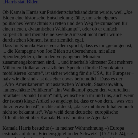
„Harris statt Biden“
Ob Kamala Harris zur Präsidentschaftskandidatin wurde, weil „Joe
Biden eine historische Entscheidung fällte, um sein eigenes
politisches Vermächtnis zu retten und den Weg freizumachen für
einen neuen, dynamischen Wahlkampf“, oder ob er einfach
körperlich und mental eine zweite Amtszeit nicht mehr würde
durchstehen können, ist mir ziemlich egal.
Dass für Kamala Harris vor allem spricht, dass es ihr „gelungen ist,
... die Kampagne von Joe Biden zu übernehmen, mit allen
Spendengeldern, die in den vergangenen Monaten
zusammengekommen sind, ... und innerhalb kürzester Zeit mehrere
Millionen Dollar an zusätzlichen Spenden für die Demokraten
mobilisieren konnte“, ist sicher wichtig für die USA, für Europäer –
naiv wie die sind - ist das eher etwas befremdlich. Dass es der
„Afro-Amerikanerin“ mit asiatischen Wurzeln, Staatsanwältin,
„unterschätzte Politikerin“ „im Wahlkampf gegen den verurteilten
Straftäter Donald Trump“ hilft, wünsche ich ihr und uns, auch wenn
der (sonst) kluge Artikel so angelegt ist, dass er von dem, „was von
ihr zu erwarten ist“, nichts aufdeckt, „da sie mit ihren Inhalten noch
nicht so bekannt ist“. Was weiß denn deutsche, europäische
Öffentlichkeit über Kamala Harris´ politische Agenda?
Kamala Harris besuchte (– in meiner Wahrnehmung –) Europa
erstmals auf dem „Friedensgipfel in der Schweiz“ (15./16.6.24); sie