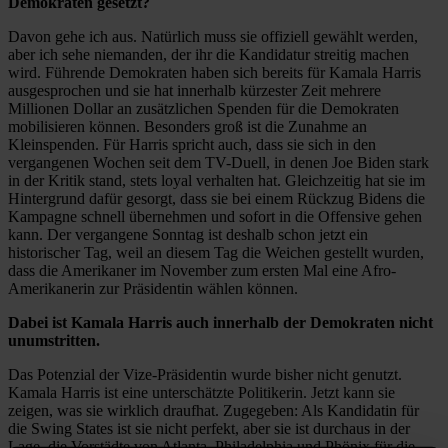
Demokraten gesetzt?
Davon gehe ich aus. Natürlich muss sie offiziell gewählt werden,
aber ich sehe niemanden, der ihr die Kandidatur streitig machen
wird. Führende Demokraten haben sich bereits für Kamala Harris
ausgesprochen und sie hat innerhalb kürzester Zeit mehrere
Millionen Dollar an zusätzlichen Spenden für die Demokraten
mobilisieren können. Besonders groß ist die Zunahme an
Kleinspenden. Für Harris spricht auch, dass sie sich in den
vergangenen Wochen seit dem TV-Duell, in denen Joe Biden stark
in der Kritik stand, stets loyal verhalten hat. Gleichzeitig hat sie im
Hintergrund dafür gesorgt, dass sie bei einem Rückzug Bidens die
Kampagne schnell übernehmen und sofort in die Offensive gehen
kann. Der vergangene Sonntag ist deshalb schon jetzt ein
historischer Tag, weil an diesem Tag die Weichen gestellt wurden,
dass die Amerikaner im November zum ersten Mal eine Afro-
Amerikanerin zur Präsidentin wählen können.
Dabei ist Kamala Harris auch innerhalb der Demokraten nicht
unumstritten.
Das Potenzial der Vize-Präsidentin wurde bisher nicht genutzt.
Kamala Harris ist eine unterschätzte Politikerin. Jetzt kann sie
zeigen, was sie wirklich draufhat. Zugegeben: Als Kandidatin für
die Swing States ist sie nicht perfekt, aber sie ist durchaus in der
Lage, die Vorstädte von Atlanta, Philadelphia und Phönix für die