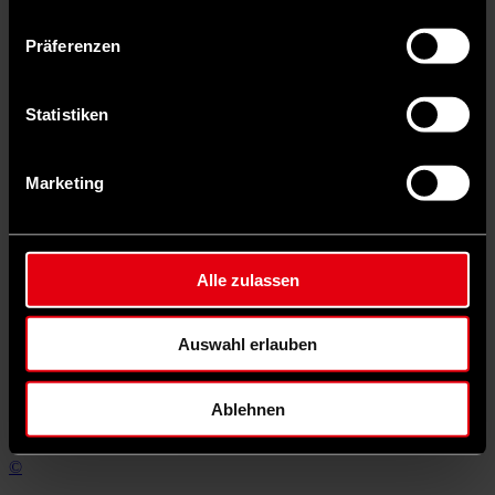
„definieren“, da sie mit ihren Inhalten noch nicht so bekannt ist.
Präferenzen
J.D. Vance, der Vize-Präsidentschaftskandidat von Donald
Trump, hat für viel Furore gesorgt. Wen könnte sich Kamala
Harris an ihre Seite holen?
Statistiken
Die Entscheidung über den Vize-Präsidentschaftskandidaten wird
sich noch etwas hinziehen. Dabei wird es darum gehen, eine
optimale Balance zu finden, um möglichst viele Wählerinnen und
Marketing
Wähler in den Swing States anzusprechen. Ich fände es politisch
sehr interessant, wenn Kamala Harris Gretchen Whitmer, die
Gouverneurin von Michigan, an ihre Seite holen und so ein
komplett weibliches Angebot machen würde. Ich denke aber, die
Demokraten werden sich eher für einen Gouverneur entscheiden.
Alle zulassen
Infrage kämen da Josh Shapiro, der Gouverneur von Pennsylvania,
oder Andy Beshear, der Gouverneur von Kentucky. Im Gespräch ist
auch Senator Mark Kelly aus Arizona. Als ehemaliger Astronaut
Auswahl erlauben
genießt er große Popularität in den USA.
Schlagwörter
Kamala Harris
Joe Biden
Donald Trump
USA
Präsidentschaftswahl
Ablehnen
Autor*in
©