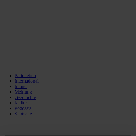
Parteileben
International
Inland
Meinung
Geschichte
Kultur
Podcasts
Startseite