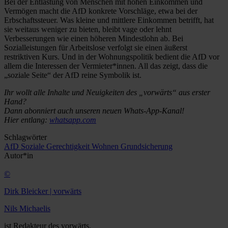
Bei der Entlastung von Menschen mit hohen Einkommen und
Vermögen macht die AfD konkrete Vorschläge, etwa bei der
Erbschaftssteuer. Was kleine und mittlere Einkommen betrifft, hat
sie weitaus weniger zu bieten, bleibt vage oder lehnt
Verbesserungen wie einen höheren Mindestlohn ab. Bei
Sozialleistungen für Arbeitslose verfolgt sie einen äußerst
restriktiven Kurs. Und in der Wohnungspolitik bedient die AfD vor
allem die Interessen der Vermieter*innen. All das zeigt, dass die
„soziale Seite“ der AfD reine Symbolik ist.
Ihr wollt alle Inhalte und Neuigkeiten des „vorwärts“ aus erster
Hand?
Dann abonniert auch unseren neuen Whats-App-Kanal!
Hier entlang:
whatsapp.com
Schlagwörter
AfD
Soziale Gerechtigkeit
Wohnen
Grundsicherung
Autor*in
©
Dirk Bleicker | vorwärts
Nils Michaelis
ist Redakteur des vorwärts.