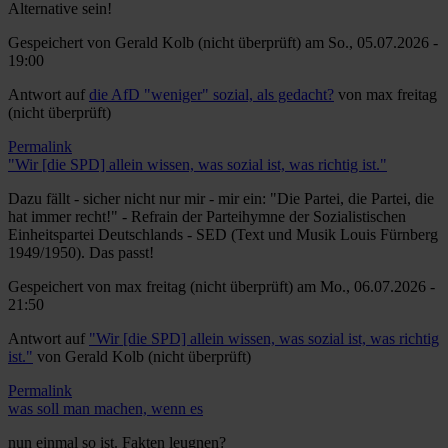
Alternative sein!
Gespeichert von
Gerald Kolb (nicht überprüft)
am So., 05.07.2026 -
19:00
Antwort auf
die AfD "weniger" sozial, als gedacht?
von
max freitag
(nicht überprüft)
Permalink
"Wir [die SPD] allein wissen, was sozial ist, was richtig ist."
Dazu fällt - sicher nicht nur mir - mir ein: "Die Partei, die Partei, die
hat immer recht!" - Refrain der Parteihymne der Sozialistischen
Einheitspartei Deutschlands - SED (Text und Musik Louis Fürnberg
1949/1950). Das passt!
Gespeichert von
max freitag (nicht überprüft)
am Mo., 06.07.2026 -
21:50
Antwort auf
"Wir [die SPD] allein wissen, was sozial ist, was richtig
ist."
von
Gerald Kolb (nicht überprüft)
Permalink
was soll man machen, wenn es
nun einmal so ist. Fakten leugnen?