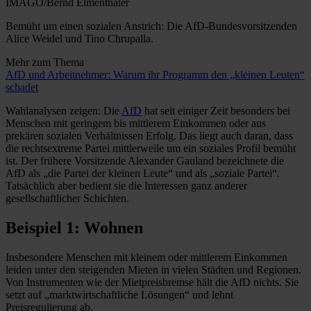
IMAGO/Bernd Elmenthaler
Bemüht um einen sozialen Anstrich: Die AfD-Bundesvorsitzenden
Alice Weidel und Tino Chrupalla.
Mehr zum Thema
AfD und Arbeitnehmer: Warum ihr Programm den „kleinen Leuten“
schadet
Wahlanalysen zeigen: Die
AfD
hat seit einiger Zeit besonders bei
Menschen mit geringem bis mittlerem Einkommen oder aus
prekären sozialen Verhältnissen Erfolg. Das liegt auch daran, dass
die rechtsextreme Partei mittlerweile um ein soziales Profil bemüht
ist. Der frühere Vorsitzende Alexander Gauland bezeichnete die
AfD als „die Partei der kleinen Leute“ und als „soziale Partei“.
Tatsächlich aber bedient sie die Interessen ganz anderer
gesellschaftlicher Schichten.
Beispiel 1: Wohnen
Insbesondere Menschen mit kleinem oder mittlerem Einkommen
leiden unter den steigenden Mieten in vielen Städten und Regionen.
Von Instrumenten wie der Mietpreisbremse hält die AfD nichts. Sie
setzt auf „marktwirtschaftliche Lösungen“ und lehnt
Preisregulierung ab.