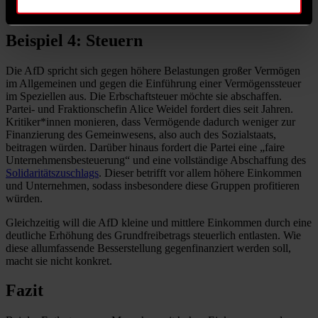
Abgaben entlastet werden. Details dazu blieb er schuldig.
Beispiel 4: Steuern
Die AfD spricht sich gegen höhere Belastungen großer Vermögen
im Allgemeinen und gegen die Einführung einer Vermögenssteuer
im Speziellen aus. Die Erbschaftsteuer möchte sie abschaffen.
Partei- und Fraktionschefin Alice Weidel fordert dies seit Jahren.
Kritiker*innen monieren, dass Vermögende dadurch weniger zur
Finanzierung des Gemeinwesens, also auch des Sozialstaats,
beitragen würden. Darüber hinaus fordert die Partei eine „faire
Unternehmensbesteuerung“ und eine vollständige Abschaffung des
Solidaritätszuschlags
. Dieser betrifft vor allem höhere Einkommen
und Unternehmen, sodass insbesondere diese Gruppen profitieren
würden.
Gleichzeitig will die AfD kleine und mittlere Einkommen durch eine
deutliche Erhöhung des Grundfreibetrags steuerlich entlasten. Wie
diese allumfassende Besserstellung gegenfinanziert werden soll,
macht sie nicht konkret.
Fazit