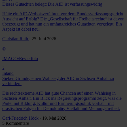
Dieses Gutachten belegt: Die AfD ist verfassungswidrig
Hätte ein AfD-Verbotsverfahren vor dem Bundesverfassungsgericht
Aussicht auf Erfolg? Die „Gesellschaft für Freiheitsrechte“ ist davon
überzeugt und hat nun ein umfangreiches Gutachten vorgelegt. Ein
Aspekt ist dabei neu.
Christian Rath
· 25. Juni 2026
©
IMAGO/Revierfoto
2
Inland
Sieben Gründe, einen Wahlsieg der AfD in Sachsen-Anhalt zu
verhindern
Die rechtsextreme AfD hat gute Chancen auf einen Wahlsieg in
Sachsen-Anhalt. Ein Blick ins Regierungsprogramm zeigt, was die
Partei mit Bildung, Kultur und Erinnerungspolitik vorhat – mit
drastischen Folgen für Demokratie, Vielfalt und Meinungsfreiheit.
Carl-Friedrich Höck
· 19. Mai 2026
5 Kommentare