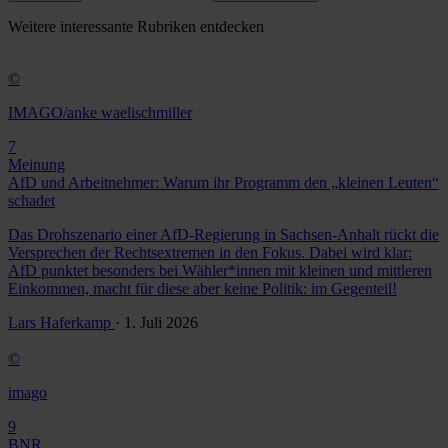
Weitere
interessante Rubriken
entdecken
©
IMAGO/anke waelischmiller
7
Meinung
AfD und Arbeitnehmer: Warum ihr Programm den „kleinen Leuten“
schadet
Das Drohszenario einer AfD-Regierung in Sachsen-Anhalt rückt die
Versprechen der Rechtsextremen in den Fokus. Dabei wird klar:
AfD punktet besonders bei Wähler*innen mit kleinen und mittleren
Einkommen, macht für diese aber keine Politik: im Gegenteil!
Lars Haferkamp
· 1. Juli 2026
©
imago
9
BNR