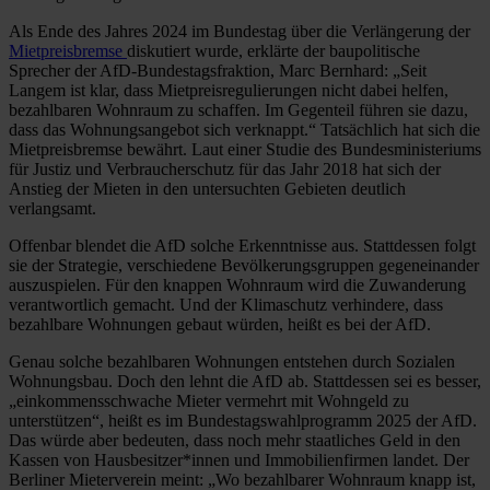
Als Ende des Jahres 2024 im Bundestag über die Verlängerung der
Mietpreisbremse
diskutiert wurde, erklärte der baupolitische
Sprecher der AfD-Bundestagsfraktion, Marc Bernhard: „Seit
Langem ist klar, dass Mietpreisregulierungen nicht dabei helfen,
bezahlbaren Wohnraum zu schaffen. Im Gegenteil führen sie dazu,
dass das Wohnungsangebot sich verknappt.“ Tatsächlich hat sich die
Mietpreisbremse bewährt. Laut einer Studie des Bundesministeriums
für Justiz und Verbraucherschutz für das Jahr 2018 hat sich der
Anstieg der Mieten in den untersuchten Gebieten deutlich
verlangsamt.
Offenbar blendet die AfD solche Erkenntnisse aus. Stattdessen folgt
sie der Strategie, verschiedene Bevölkerungsgruppen gegeneinander
auszuspielen. Für den knappen Wohnraum wird die Zuwanderung
verantwortlich gemacht. Und der Klimaschutz verhindere, dass
bezahlbare Wohnungen gebaut würden, heißt es bei der AfD.
Genau solche bezahlbaren Wohnungen entstehen durch Sozialen
Wohnungsbau. Doch den lehnt die AfD ab. Stattdessen sei es besser,
„einkommensschwache Mieter vermehrt mit Wohngeld zu
unterstützen“, heißt es im Bundestagswahlprogramm 2025 der AfD.
Das würde aber bedeuten, dass noch mehr staatliches Geld in den
Kassen von Hausbesitzer*innen und Immobilienfirmen landet. Der
Berliner Mieterverein meint: „Wo bezahlbarer Wohnraum knapp ist,