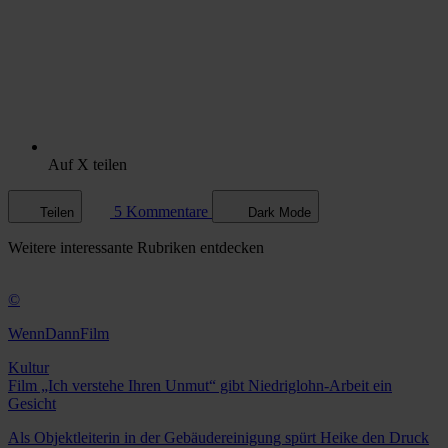
Auf X teilen
5 Kommentare
Teilen
Dark Mode
Weitere
interessante Rubriken
entdecken
©
WennDannFilm
Kultur
Film „Ich verstehe Ihren Unmut“ gibt Niedriglohn-Arbeit ein
Gesicht
Als Objektleiterin in der Gebäudereinigung spürt Heike den Druck