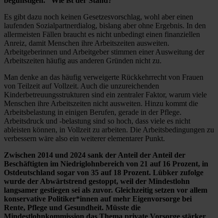
begünstigen.“ Wie ist der Stand?
Es gibt dazu noch keinen Gesetzesvorschlag, wohl aber einen
laufenden Sozialpartnerdialog, bislang aber ohne Ergebnis. In den
allermeisten Fällen braucht es nicht unbedingt einen finanziellen
Anreiz, damit Menschen ihre Arbeitszeiten ausweiten.
Arbeitgeberinnen und Arbeitgeber stimmen einer Ausweitung der
Arbeitszeiten häufig aus anderen Gründen nicht zu.
Man denke an das häufig verweigerte Rückkehrrecht von Frauen
von Teilzeit auf Vollzeit. Auch die unzureichenden
Kinderbetreuungsstrukturen sind ein zentraler Faktor, warum viele
Menschen ihre Arbeitszeiten nicht ausweiten. Hinzu kommt die
Arbeitsbelastung in einigen Berufen, gerade in der Pflege.
Arbeitsdruck und -belastung sind so hoch, dass viele es nicht
ableisten können, in Vollzeit zu arbeiten. Die Arbeitsbedingungen zu
verbessern wäre also ein weiterer elementarer Punkt.
Zwischen 2014 und 2024 sank der Anteil der Anteil der
Beschäftigten im Niedriglohnbereich von 21 auf 16 Prozent, in
Ostdeutschland sogar von 35 auf 18 Prozent. Lübker zufolge
wurde der Abwärtstrend gestoppt, weil der Mindestlohn
langsamer gestiegen sei als zuvor. Gleichzeitig setzen vor allem
konservative Politiker*innen auf mehr Eigenvorsorge bei
Rente, Pflege und Gesundheit. Müsste die
Mindestlohnkommission das Thema private Vorsorge stärker