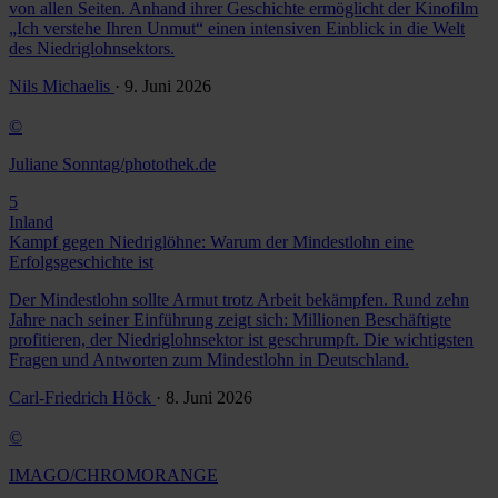
von allen Seiten. Anhand ihrer Geschichte ermöglicht der Kinofilm
„Ich verstehe Ihren Unmut“ einen intensiven Einblick in die Welt
des Niedriglohnsektors.
Nils Michaelis
· 9. Juni 2026
©
Juliane Sonntag/photothek.de
5
Inland
Kampf gegen Niedriglöhne: Warum der Mindestlohn eine
Erfolgsgeschichte ist
Der Mindestlohn sollte Armut trotz Arbeit bekämpfen. Rund zehn
Jahre nach seiner Einführung zeigt sich: Millionen Beschäftigte
profitieren, der Niedriglohnsektor ist geschrumpft. Die wichtigsten
Fragen und Antworten zum Mindestlohn in Deutschland.
Carl-Friedrich Höck
· 8. Juni 2026
©
IMAGO/CHROMORANGE