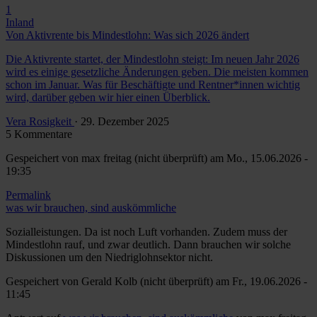
1
Inland
Von Aktivrente bis Mindestlohn: Was sich 2026 ändert
Die Aktivrente startet, der Mindestlohn steigt: Im neuen Jahr 2026
wird es einige gesetzliche Änderungen geben. Die meisten kommen
schon im Januar. Was für Beschäftigte und Rentner*innen wichtig
wird, darüber geben wir hier einen Überblick.
Vera Rosigkeit
· 29. Dezember 2025
5 Kommentare
Gespeichert von
max freitag (nicht überprüft)
am Mo., 15.06.2026 -
19:35
Permalink
was wir brauchen, sind auskömmliche
Sozialleistungen. Da ist noch Luft vorhanden. Zudem muss der
Mindestlohn rauf, und zwar deutlich. Dann brauchen wir solche
Diskussionen um den Niedriglohnsektor nicht.
Gespeichert von
Gerald Kolb (nicht überprüft)
am Fr., 19.06.2026 -
11:45