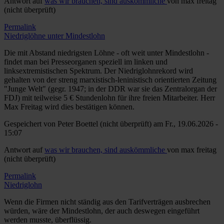
Antwort auf
was wir brauchen, sind auskömmliche
von
max freitag
(nicht überprüft)
Permalink
Niedriglöhne unter Mindestlohn
Die mit Abstand niedrigsten Löhne - oft weit unter Mindestlohn -
findet man bei Presseorganen speziell im linken und
linksextremistischen Spektrum. Der Niedriglohnrekord wird
gehalten von der streng marxistisch-leninistisch orientierten Zeitung
"Junge Welt" (gegr. 1947; in der DDR war sie das Zentralorgan der
FDJ) mit teilweise 5 € Stundenlohn für ihre freien Mitarbeiter. Herr
Max Freitag wird dies bestätigen können.
Gespeichert von
Peter Boettel (nicht überprüft)
am Fr., 19.06.2026 -
15:07
Antwort auf
was wir brauchen, sind auskömmliche
von
max freitag
(nicht überprüft)
Permalink
Niedriglohn
Wenn die Firmen nicht ständig aus den Tarifverträgen ausbrechen
würden, wäre der Mindestlohn, der auch deswegen eingeführt
werden musste, überflüssig.