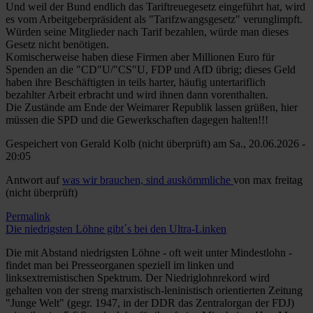
Und weil der Bund endlich das Tariftreuegesetz eingeführt hat, wird
es vom Arbeitgeberpräsident als "Tarifzwangsgesetz" verunglimpft.
Würden seine Mitglieder nach Tarif bezahlen, würde man dieses
Gesetz nicht benötigen.
Komischerweise haben diese Firmen aber Millionen Euro für
Spenden an die "CD"U/"CS"U, FDP und AfD übrig; dieses Geld
haben ihre Beschäftigten in teils harter, häufig untertariflich
bezahlter Arbeit erbracht und wird ihnen dann vorenthalten.
Die Zustände am Ende der Weimarer Republik lassen grüßen, hier
müssen die SPD und die Gewerkschaften dagegen halten!!!
Gespeichert von
Gerald Kolb (nicht überprüft)
am Sa., 20.06.2026 -
20:05
Antwort auf
was wir brauchen, sind auskömmliche
von
max freitag
(nicht überprüft)
Permalink
Die niedrigsten Löhne gibt´s bei den Ultra-Linken
Die mit Abstand niedrigsten Löhne - oft weit unter Mindestlohn -
findet man bei Presseorganen speziell im linken und
linksextremistischen Spektrum. Der Niedriglohnrekord wird
gehalten von der streng marxistisch-leninistisch orientierten Zeitung
"Junge Welt" (gegr. 1947, in der DDR das Zentralorgan der FDJ)