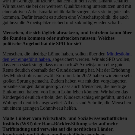
wir für Geringqualifizierte Chancen auf dem Arbeitsmarkt schaffen.
Wir müssen sie bei der weiteren Qualifizierung unterstützen und mit
einer aktiven Arbeitsmarktpolitik dafür sorgen, dass sie in gute Jobs
kommen. Dafür braucht es zudem eine Wirtschaftspolitik, die auch
gut bezahlte Arbeitsplätze sichert und zukünftig wieder schafft.
Menschen, die sich täglich abrackern, und trotzdem kaum über
die Runden kommen oder aufstocken müssen: Welches
politische Angebot hat die SPD für sie?
Menschen, die niedrige Löhne haben, sollten über den
Mindestlohn,
den wir eingeführt haben,
abgesichert werden. Wir als SPD wollen,
dass er so stark steigt, dass man nach 45 Arbeitsjahren eine gute
Rente deutlich oberhalb der Grundsicherung hat. Mit der Erhöhung
des Mindestlohns auf zwölf Euro im Jahr 2022 haben wir einen sehr
großen Sprung gemacht. Zudem haben wir mit den vorgelagerten
Sozialleistungen dafür gesorgt, dass auch Menschen, die niedrige
Einkommen haben, von ihrem Lohn leben können. Wir haben das
Kindergeld deutlich erhöht, den Kinderzuschlag eingeführt, und das
Wohngeld deutlich ausgeweitet. All das sind Schritte, die Menschen
mit einem geringen Lohnniveau helfen.
Malte Lübker vom Wirtschafts- und Sozialwissenschaftlichen
Instituts (WSI) der Hans-Böckler-Stiftung setzt auf mehr
Tarifbindung und verweist auf die nordischen Länder,
Frankreich und Italien, um Beschäftigte gerade im