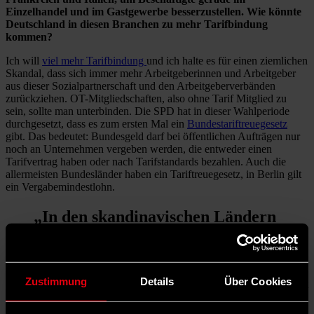
Einzelhandel und im Gastgewerbe besserzustellen. Wie könnte
Deutschland in diesen Branchen zu mehr Tarifbindung
kommen?
Ich will
viel mehr Tarifbindung
und ich halte es für einen ziemlichen
Skandal, dass sich immer mehr Arbeitgeberinnen und Arbeitgeber
aus dieser Sozialpartnerschaft und den Arbeitgeberverbänden
zurückziehen. OT-Mitgliedschaften, also ohne Tarif Mitglied zu
sein, sollte man unterbinden. Die SPD hat in dieser Wahlperiode
durchgesetzt, dass es zum ersten Mal ein
Bundestariftreuegesetz
gibt. Das bedeutet: Bundesgeld darf bei öffentlichen Aufträgen nur
noch an Unternehmen vergeben werden, die entweder einen
Tarifvertrag haben oder nach Tarifstandards bezahlen. Auch die
allermeisten Bundesländer haben ein Tariftreuegesetz, in Berlin gilt
ein Vergabemindestlohn.
„In den skandinavischen Ländern
sind Branchen-Tarifverträge sehr
verbreitet.“
Zustimmung
Details
Über Cookies
Was haben Kellner*innen oder Kassierer*innen im Supermarkt
davon, die mit öffentlichen Aufträgen in der Regel nichts zu tun
haben?