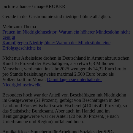
picture alliance / imageBROKER
Gerade in der Gastronomie sind niedrige Löhne alltäglich.
Mehr zum Thema
Frauen im Niedriglohnsektor: Warum ein höherer Mindestlohn nicht
genügt
Kampf gegen Niedriglöhne: Warum der Mindestlohn eine
Erfolgsgeschichte ist
Nicht nur Arbeitslose drohen in Deutschland in Armut abzurutschen.
Rund 16 Prozent der Beschäftigten, also etwa 6,3 Millionen
Menschen, verdienten im Jahr 2025 weniger als 14,32 Euro brutto
pro Stunde beziehungsweise maximal 2.500 Euro brutto als
Vollzeitkraft im Monat.
Damit lagen sie unterhalb der
Niedriglohnschwelle.
Besonders hoch war der Anteil von Beschäftigten mit Niedriglohn
im Gastgewerbe (51 Prozent), gefolgt von Beschäftigten in der
Land- und Forstwirtschaft sowie Fischerei (410 bis 45 Prozent), so
das Statistische Bundesamt. Aber auch im Handel und im
Reinigungsgewerbe war der Anteil (20 bis 30 Prozent, je nach
Unterbranche und Region) auffallend hoch.
Annika Klose, Sprecherin für Arbeit und Soziales der SPD-