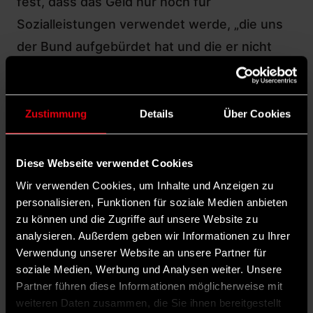
fest, dass das Geld nur noch für
Sozialleistungen verwendet werde, „die uns
der Bund aufgebürdet hat und die er nicht
bezahlt.“
Was die Finanznot für Bürger*innen bedeutet
Das macht auch etwas mit den Menschen, die
Zustimmung
Details
Über Cookies
in Rathäusern Verantwortung übernehmen.
Es sei unbefriedigend, schildert Duisburgs
Diese Webseite verwendet Cookies
sozialdemokratischer OB Sören Link, wenn
Wir verwenden Cookies, um Inhalte und Anzeigen zu
man „Bürgerinnen und Bürgern erklären
personalisieren, Funktionen für soziale Medien anbieten
zu können und die Zugriffe auf unsere Website zu
muss, warum bestimmte Dienstleistungen
analysieren. Außerdem geben wir Informationen zu Ihrer
nicht mehr erbracht werden, warum Steuern
Verwendung unserer Website an unsere Partner für
erhöht werden müssen.“ Duisburg habe seine
soziale Medien, Werbung und Analysen weiter. Unsere
Partner führen diese Informationen möglicherweise mit
Hausaufgaben gemacht und in den
weiteren Daten zusammen, die Sie ihnen bereitgestellt