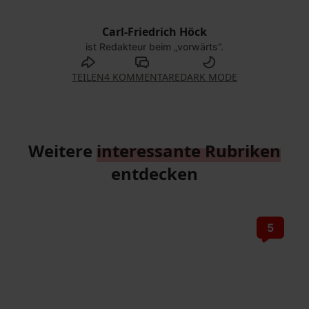
Carl-Friedrich Höck
© Dirk Bleicker
ist Redakteur beim „vorwärts”.
TEILEN
4 KOMMENTARE
DARK MODE
Weitere
interessante Rubriken
entdecken
5