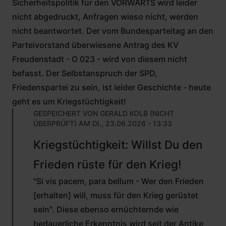
Sicherheitspolitik für den VORWÄRTS wird leider
nicht abgedruckt, Anfragen wieso nicht, werden
nicht beantwortet. Der vom Bundesparteitag an den
Parteivorstand überwiesene Antrag des KV
Freudenstadt - O 023 - wird von diesem nicht
befasst. Der Selbstanspruch der SPD,
Friedenspartei zu sein, ist leider Geschichte - heute
geht es um Kriegstüchtigkeit!
GESPEICHERT VON
GERALD KOLB (NICHT
ÜBERPRÜFT)
AM DI., 23.06.2026 - 13:33
ANTWORT
Kriegstüchtigkeit: Willst Du den
AUF
VON
Frieden rüste für den Krieg!
DR.
THEODOR
"Si vis pacem, para bellum - Wer den Frieden
ZIEGLER
(NICHT
[erhalten] will, muss für den Krieg gerüstet
ÜBERPRÜFT)
sein". Diese ebenso ernüchternde wie
bedauerliche Erkenntnis wird seit der Antike