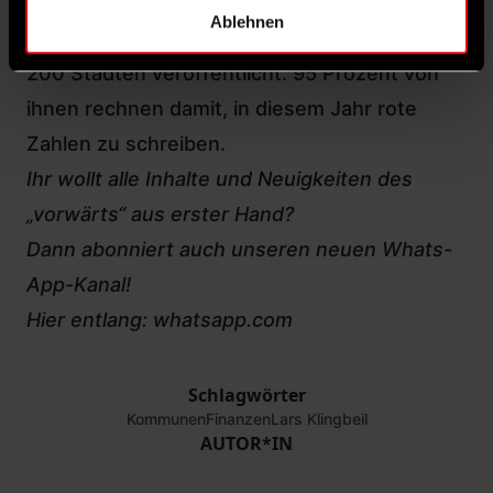
trotzdem wenig. In dieser Woche wurden die
Ablehnen
Ergebnisse einer SWR-Befragung von fast
200 Städten veröffentlicht. 95 Prozent von
ihnen rechnen damit, in diesem Jahr rote
Zahlen zu schreiben.
Ihr wollt alle Inhalte und Neuigkeiten des
„vorwärts“ aus erster Hand?
Dann abonniert auch unseren neuen Whats-
App-Kanal!
Hier entlang:
whatsapp.com
Schlagwörter
Kommunen
Finanzen
Lars Klingbeil
AUTOR*IN