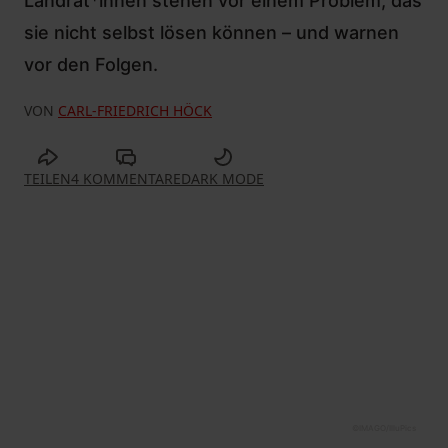
Landrät*innen stehen vor einem Problem, das
sie nicht selbst lösen können – und warnen
vor den Folgen.
VON
CARL-FRIEDRICH HÖCK
TEILEN
4 KOMMENTARE
DARK MODE
©
IMAGO/IlluPics