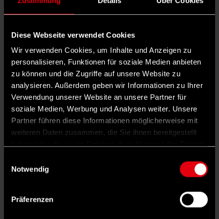
Zustimmung
Details
Über Cookies
gewählt und positionierte sich von
vorneherein scharf gegen die NSDAP. Auch
Diese Webseite verwendet Cookies
nach den Reichstagswahlen vom 5. März
Wir verwenden Cookies, um Inhalte und Anzeigen zu
1933 gehörte er noch dem Reichstag an und
personalisieren, Funktionen für soziale Medien anbieten
arbeitete an der berühmten Rede von Otto
zu können und die Zugriffe auf unsere Website zu
analysieren. Außerdem geben wir Informationen zu Ihrer
Wels' gegen das Ermächtigungsgesetz mit.
Verwendung unserer Website an unsere Partner für
Von Juni 1933 an wurde er steckbrieflich
soziale Medien, Werbung und Analysen weiter. Unsere
gesucht, am 6. Juli 1933, zwei Wochen nach
Partner führen diese Informationen möglicherweise mit
weiteren Daten zusammen, die Sie ihnen bereitgestellt
Verbot der SPD, verhaftet. Eine
haben oder die sie im Rahmen Ihrer Nutzung der Dienste
Verzichtserklärung zur politischen Beteiligung
gesammelt haben.
Einwilligungsauswahl
lehnte er ab. Den Zeitraum von neun Jahren,
Notwendig
neun Monaten und neun Tagen verbrachte er
in den Konzentrationslagern Heuberg, Oberer
Präferenzen
Kuhberg in Ulm, Dachau und Flossenbürg.