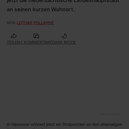
jetzt die niedersächsische Landeshauptstadt
an seinen kurzen Wohnort.
VON
LOTHAR POLLÄHNE
TEILEN
1 KOMMENTARE
DARK MODE
©
Lothar Pollähne
In Hannover erinnert jetzt ein Stolperstein an den ehemaligen