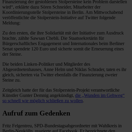
Finanzierung der gestohlenen Stolpersteine kein Problem darstellen
wird“, erklärte dazu Sören Schneider, Mitarbeiter der
Koordinierungsstelle Stolpersteine in Berlin. Am Mittwochabend
veröffentlichte die Stolperstein-Initiative auf Twitter folgende
Meldung:
Zu den ersten, die ihre Solidarität mit der Initiative zum Ausdruck
brachte, zählte Sawsan Chebli. Die Staatssekretärin für
Bürgerschaftliches Engagement und Internationales beim Berliner
Senat spendete 120 Euro und sicherte somit die Erneuerung eines
der Steine.
Die beiden Linken-Politiker und Mitglieder des
Abgeordnetenhauses, Anne Helm und Niklas Schrader, taten es ihr
gleich, sicherten via Twitter ebenfalls die Finanzierung zweier
Steine zu.
Zeitgleich hatte der für das Stolperstein-Projekt verantwortliche
Künstler Gunter Demnig angekündigt,
die „Wunden im Gehweg“
so schnell wie möglich schließen zu wollen
.
Aufruf zum Gedenken
Fritz Felgentreu, SPD-Bundestagsabgeordneter mit Wahlkreis in
Berlin-Neukölln, reagierte auf Facebook. Er bezeichnete den