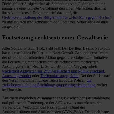
Diebstahl der Stolpersteine als Schändung von Gedenkorten und
nannte sie eine „zweite Verfolgung derselben Menschen, diesmal
ihres Andenkens.“ Felgentreu rief dazu auf, die
Gedenkveranstaltung der Bürgerinitiative „Hufeisern gegen Rechts“
zu unterstützen und gemeinsam der Opfer des Nationalsozialismus
zu gedenken.
Fortsetzung rechtsextremer Gewaltserie
Aller Solidarität zum Trotz steht fest: Der Berliner Bezirk Neukölln
hat ein ernsthaftes Problem mit Nazi-Gewalt. Beobachter sehen in
der offenbar koordinierten Aktion gegen die Stolperstein-Initiative
die Fortsetzung einer offensichtlich rechtsextrem motivierten
Anschlagsserie im Bezirk. So wurden in der Vergangenheit
wiederholt Aktivisten aus Zivilgesellschaft und Politik attackiert
,
Autos angezündet
oder
Treffpunkte angegriffen
. Bei der Suche nach
den Verantwortlichen für die Taten tappt die Polizei,
die
zwischenzeitlich eine Ermittlungsgruppe eingerichtet hatte
, weiter
im Dunkeln.
Auf einen möglichen Zusammenhang zwischen der Diebstahlsserie
und politischen Forderungen der AfD verwies unterdessen der
Verband der Verfolgten des Naziregimes - Bund der
Antifaschistinnen und Antifaschisten (VVN-BdA). Demnach hatte