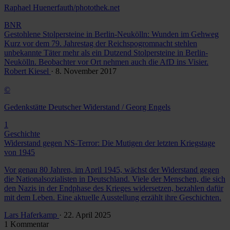
Raphael Huenerfauth/photothek.net
BNR
Gestohlene Stolpersteine in Berlin-Neukölln: Wunden im Gehweg
Kurz vor dem 79. Jahrestag der Reichspogromnacht stehlen
unbekannte Täter mehr als ein Dutzend Stolpersteine in Berlin-
Neukölln. Beobachter vor Ort nehmen auch die AfD ins Visier.
Robert Kiesel
· 8. November 2017
©
Gedenkstätte Deutscher Widerstand / Georg Engels
1
Geschichte
Widerstand gegen NS-Terror: Die Mutigen der letzten Kriegstage
von 1945
Vor genau 80 Jahren, im April 1945, wächst der Widerstand gegen
die Nationalsozialisten in Deutschland. Viele der Menschen, die sich
den Nazis in der Endphase des Krieges widersetzen, bezahlen dafür
mit dem Leben. Eine aktuelle Ausstellung erzählt ihre Geschichten.
Lars Haferkamp
· 22. April 2025
1 Kommentar