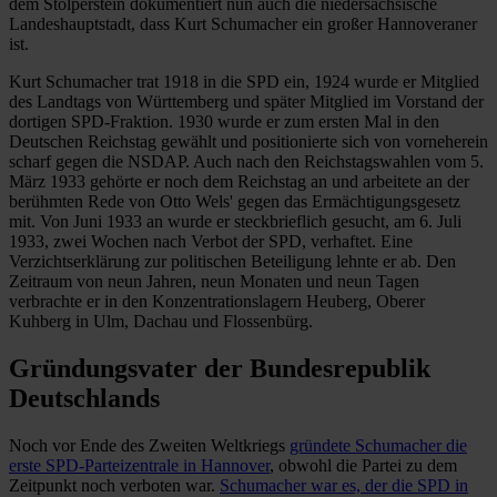
dem Stolperstein dokumentiert nun auch die niedersächsische
Landeshauptstadt, dass Kurt Schumacher ein großer Hannoveraner
ist.
Kurt Schumacher trat 1918 in die SPD ein, 1924 wurde er Mitglied
des Landtags von Württemberg und später Mitglied im Vorstand der
dortigen SPD-Fraktion. 1930 wurde er zum ersten Mal in den
Deutschen Reichstag gewählt und positionierte sich von vorneherein
scharf gegen die NSDAP. Auch nach den Reichstagswahlen vom 5.
März 1933 gehörte er noch dem Reichstag an und arbeitete an der
berühmten Rede von Otto Wels' gegen das Ermächtigungsgesetz
mit. Von Juni 1933 an wurde er steckbrieflich gesucht, am 6. Juli
1933, zwei Wochen nach Verbot der SPD, verhaftet. Eine
Verzichtserklärung zur politischen Beteiligung lehnte er ab. Den
Zeitraum von neun Jahren, neun Monaten und neun Tagen
verbrachte er in den Konzentrationslagern Heuberg, Oberer
Kuhberg in Ulm, Dachau und Flossenbürg.
Gründungsvater der Bundesrepublik
Deutschlands
Noch vor Ende des Zweiten Weltkriegs
gründete Schumacher die
erste SPD-Parteizentrale in Hannover
, obwohl die Partei zu dem
Zeitpunkt noch verboten war.
Schumacher war es, der die SPD in