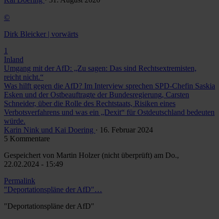
©
Dirk Bleicker | vorwärts
1
Inland
Umgang mit der AfD: „Zu sagen: Das sind Rechtsextremisten,
reicht nicht.“
Was hilft gegen die AfD? Im Interview sprechen SPD-Chefin Saskia
Esken und der Ostbeauftragte der Bundesregierung, Carsten
Schneider, über die Rolle des Rechtstaats, Risiken eines
Verbotsverfahrens und was ein „Dexit“ für Ostdeutschland bedeuten
würde.
Karin Nink und Kai Doering
· 16. Februar 2024
5 Kommentare
Gespeichert von
Martin Holzer (nicht überprüft)
am Do.,
22.02.2024 - 15:49
Permalink
"Deportationspläne der AfD"…
"Deportationspläne der AfD"