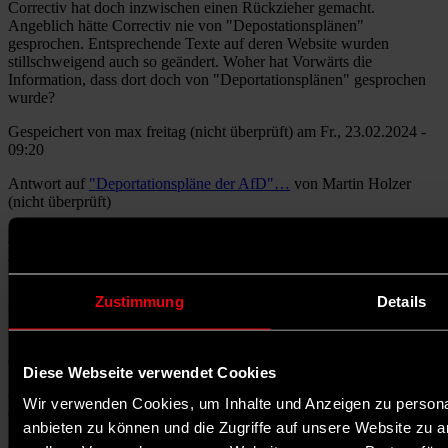
Correctiv hat doch inzwischen einen Rückzieher gemacht.
Angeblich hätte Correctiv nie von "Depostationsplänen"
gesprochen. Entsprechende Texte auf deren Website wurden
stillschweigend auch so geändert. Woher hat Vorwärts die
Information, dass dort doch von "Deportationsplänen" gesprochen
wurde?
Gespeichert von
max freitag (nicht überprüft)
am Fr., 23.02.2024 -
09:20
Antwort auf
"Deportationspläne der AfD"…
von
Martin Holzer
(nicht überprüft)
Permalink
wem nutzt diese Kleinteilige Debatte, ob Correctiv
Deportation wörtlich zitiert oder nicht. Wichtig ist allein, dass der
Zustimmung
Details
AfD geschadet wird, da muss man auch mal fünfe gerade sein
lassen, finde ich jedenfalls. Es gilt das so genannte Balkan Prinzip-
man wirft mit Dreck, und es bleibt immer etwas kleben. Wir müssen
den Kampf gegen rechts mit allen , ggf auch mit grenzwertigen
Diese Webseite verwendet Cookies
Mitteln führen. Deshalb ist auch nicht zu beanstanden, wenn im
ÖRR bei Zufallsbefragungen der "Mann von der Straße" immer
Wir verwenden Cookies, um Inhalte und Anzeigen zu personal
einer von uns ist. Die Botschaft ist es, die wirkt.
anbieten zu können und die Zugriffe auf unsere Website zu 
Gespeichert von
Kai Doering
am So., 25.02.2024 - 21:54