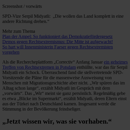
Screenshot / vorwärts
SPD-Vize Serpil Midyatli: „Die wollen das Land komplett in eine
andere Richtung drehen.“
Mehr zum Thema
Plan der Ampel: So funktioniert das Demokratiefördergesetz
Demos gegen Rechtsextremismus: Die Mitte ist aufgewacht!
So hart will Innenministerin Faeser gegen Rechtsextremisten
vorgehen
Als die Rechercheplattform „Correctiv“ Anfang Januar
ein geheimes
Treffen von Rechtsextremen in Potsdam
enthüllte, war das für Serpil
Midyatli ein Schock. Überraschend fand die stellvertretende SPD-
Vorsitzende die Pläne für die massenweise Ausweisung von
Menschen mit Migrationsgeschichte aber nicht. „Wir spüren das im
Alltag schon lange“, erzählt Midyatli im Gespräch mit dem
„vorwärts“. Das „Wir“ meint sie ganz persönlich. Regelmäßig gebe
es etwa „Blicke im Supermarkt“, erzählt Midyatli, deren Eltern einst
aus der Türkei nach Deutschland kamen. Insgesamt werde die
Stimmung in der Bevölkerung feindseliger.
„Jetzt wissen wir, was sie vorhaben.“