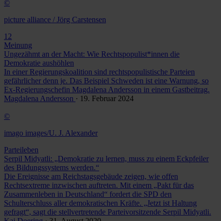
©
picture alliance / Jörg Carstensen
12
Meinung
Ungezähmt an der Macht: Wie Rechtspopulist*innen die
Demokratie aushöhlen
In einer Regierungskoalition sind rechtspopulistische Parteien
gefährlicher denn je. Das Beispiel Schweden ist eine Warnung, so
Ex-Regierungschefin Magdalena Andersson in einem Gastbeitrag.
Magdalena Andersson
· 19. Februar 2024
©
imago images/U. J. Alexander
Parteileben
Serpil Midyatli: „Demokratie zu lernen, muss zu einem Eckpfeiler
des Bildungssystems werden.“
Die Ereignisse am Reichstagsgebäude zeigen, wie offen
Rechtsextreme inzwischen auftreten. Mit einem „Pakt für das
Zusammenleben in Deutschland“ fordert die SPD den
Schulterschluss aller demokratischen Kräfte. „Jetzt ist Haltung
gefragt“, sagt die stellvertretende Parteivorsitzende Serpil Midyatli.
Kai Doering
· 31. August 2020