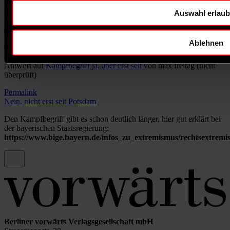
wird nun aber geändert, ich denke, es wird irgendwas mit
Rückführung o.ä. werden. Am besten wäre es natürlich, man würde
Auswahl erlau
gänzlich auf Rückführungen oä verzichten, und alle
schutzsuchenden Männer bei uns aufnehmen
Ablehnen
Gespeichert von
Kai Doering
am Mo., 26.02.2024 - 17:27
Antwort auf
Kampfbegriff ja, aber erst seit
von
max freitag (nicht
überprüft)
Permalink
Nein, nicht erst seit Potsdam
Den Kampfbegriff gibt es schon deutlich länger, hier gut erklärt bei
der bayerischen Staatsregierung:
https://www.bige.bayern.de/infos_zu_extremismus/rechtsextremis
Berliner vorwärts Verlagsgesellschaft mbH