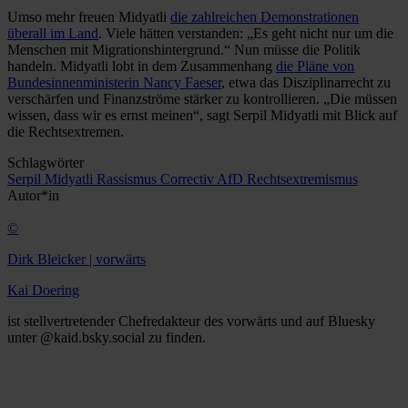
Umso mehr freuen Midyatli
die zahlreichen Demonstrationen
überall im Land
. Viele hätten verstanden: „Es geht nicht nur um die
Menschen mit Migrationshintergrund.“ Nun müsse die Politik
handeln. Midyatli lobt in dem Zusammenhang
die Pläne von
Bundesinnenministerin Nancy Faeser
, etwa das Disziplinarrecht zu
verschärfen und Finanzströme stärker zu kontrollieren. „Die müssen
wissen, dass wir es ernst meinen“, sagt Serpil Midyatli mit Blick auf
die Rechtsextremen.
Schlagwörter
Serpil Midyatli
Rassismus
Correctiv
AfD
Rechtsextremismus
Autor*in
©
Dirk Bleicker | vorwärts
Kai Doering
ist stellvertretender Chefredakteur des vorwärts und auf Bluesky
unter @kaid.bsky.social zu finden.