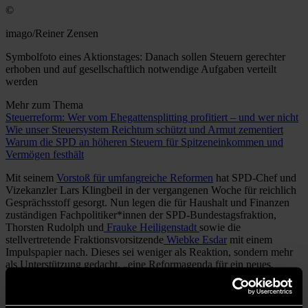
©
imago/Reiner Zensen
Symbolfoto eines Aktionstages: Danach sollen Steuern gerechter
erhoben und auf gesellschaftlich notwendige Aufgaben verteilt
werden
Mehr zum Thema
Steuerreform: Wer vom Ehegattensplitting profitiert – und wer nicht
Wie unser Steuersystem Reichtum schützt und Armut zementiert
Warum die SPD an höheren Steuern für Spitzeneinkommen und
Vermögen festhält
Mit seinem
Vorstoß für umfangreiche Reformen
hat SPD-Chef und
Vizekanzler Lars Klingbeil in der vergangenen Woche für reichlich
Gesprächsstoff gesorgt. Nun legen die für Haushalt und Finanzen
zuständigen Fachpolitiker*innen der SPD-Bundestagsfraktion,
Thorsten Rudolph und
Frauke Heiligenstadt
sowie die
stellvertretende Fraktionsvorsitzende
Wiebke Esdar
mit einem
Impulspapier nach. Dieses sei weniger als Reaktion, sondern mehr
als Unterstützung gedacht, „eine Reformagenda für ein neues,
zukunftsfähiges Wachstumsmodell für Deutschland umzusetzen“,
wie Wiebke Esdar gegenüber dem „vorwärts“ erklärte.