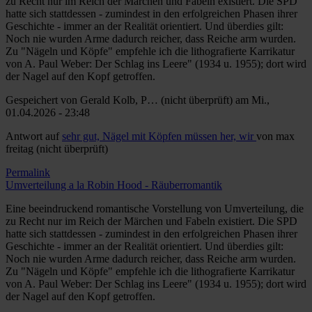
zu Recht nur im Reich der Märchen und Fabeln existiert. Die SPD
hatte sich stattdessen - zumindest in den erfolgreichen Phasen ihrer
Geschichte - immer an der Realität orientiert. Und überdies gilt:
Noch nie wurden Arme dadurch reicher, dass Reiche arm wurden.
Zu "Nägeln und Köpfe" empfehle ich die lithografierte Karrikatur
von A. Paul Weber: Der Schlag ins Leere" (1934 u. 1955); dort wird
der Nagel auf den Kopf getroffen.
Gespeichert von
Gerald Kolb, P… (nicht überprüft)
am Mi.,
01.04.2026 - 23:48
Antwort auf
sehr gut, Nägel mit Köpfen müssen her, wir
von
max
freitag (nicht überprüft)
Permalink
Umverteilung a la Robin Hood - Räuberromantik
Eine beeindruckend romantische Vorstellung von Umverteilung, die
zu Recht nur im Reich der Märchen und Fabeln existiert. Die SPD
hatte sich stattdessen - zumindest in den erfolgreichen Phasen ihrer
Geschichte - immer an der Realität orientiert. Und überdies gilt:
Noch nie wurden Arme dadurch reicher, dass Reiche arm wurden.
Zu "Nägeln und Köpfe" empfehle ich die lithografierte Karrikatur
von A. Paul Weber: Der Schlag ins Leere" (1934 u. 1955); dort wird
der Nagel auf den Kopf getroffen.