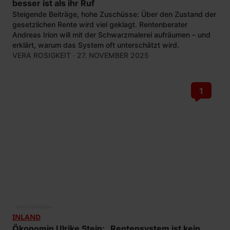
besser ist als ihr Ruf
Steigende Beiträge, hohe Zuschüsse: Über den Zustand der
gesetzlichen Rente wird viel geklagt. Rentenberater
Andreas Irion will mit der Schwarzmalerei aufräumen – und
erklärt, warum das System oft unterschätzt wird.
VERA ROSIGKEIT
· 27. NOVEMBER 2025
1
©
IMAGO/Wolfilser
INLAND
Ökonomin Ulrike Stein: „Rentensystem ist kein