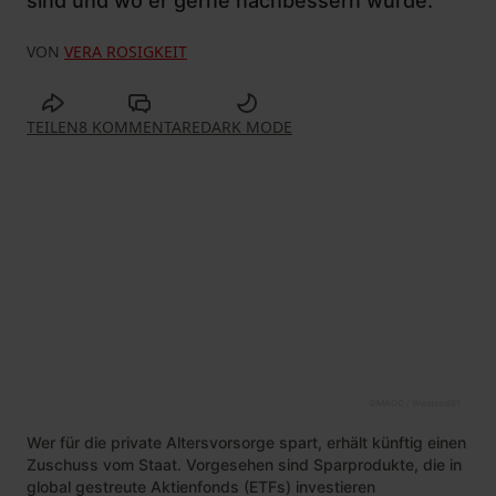
sind und wo er gerne nachbessern würde.
VON
VERA ROSIGKEIT
TEILEN
8 KOMMENTARE
DARK MODE
©
MAGO / Westend61
Wer für die private Altersvorsorge spart, erhält künftig einen
Zuschuss vom Staat. Vorgesehen sind Sparprodukte, die in
global gestreute Aktienfonds (ETFs) investieren