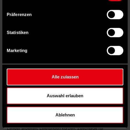
Weitere
interessante Rubriken
entdecken
Präferenzen
Statistiken
5
Marketing
Alle zulassen
Auswahl erlauben
©
IMAGO / Waldmüller
INLAND
Rentenreform: Das sind die Kürzungsvorschläge
Ablehnen
der Jungen Union
Länger arbeiten, Leistungen kürzen, Zuschläge für