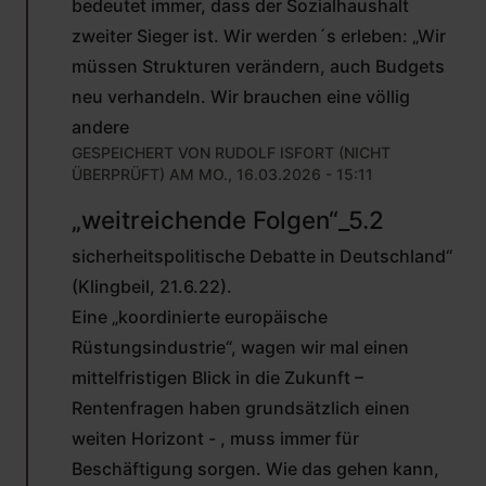
bedeutet immer, dass der Sozialhaushalt
zweiter Sieger ist. Wir werden´s erleben: „Wir
müssen Strukturen verändern, auch Budgets
neu verhandeln. Wir brauchen eine völlig
andere
GESPEICHERT VON
RUDOLF ISFORT (NICHT
ÜBERPRÜFT)
AM MO., 16.03.2026 - 15:11
ANTWORT
„weitreichende Folgen“_5.2
AUF
VON
sicherheitspolitische Debatte in Deutschland“
RUDOLF
ISFORT
(Klingbeil, 21.6.22).
(NICHT
Eine „koordinierte europäische
ÜBERPRÜFT)
Rüstungsindustrie“, wagen wir mal einen
mittelfristigen Blick in die Zukunft –
Rentenfragen haben grundsätzlich einen
weiten Horizont - , muss immer für
Beschäftigung sorgen. Wie das gehen kann,