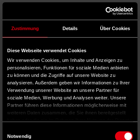
Kostenrahmen. Viel Zeit bleibt nicht, das
Gesetz soll im April verabschiedet werden.
Zustimmung
Details
Über Cookies
Schlagwörter
Gesetzliche Rente
Rente
Altersvorsorge
SPD-Bundestagsfraktion
Diese Webseite verwendet Cookies
AUTOR*IN
Wir verwenden Cookies, um Inhalte und Anzeigen zu
personalisieren, Funktionen für soziale Medien anbieten
zu können und die Zugriffe auf unsere Website zu
analysieren. Außerdem geben wir Informationen zu Ihrer
Vera Rosigkeit
Verwendung unserer Website an unsere Partner für
hat Politikwissenschaft und Philosophie in Berlin studiert und
ist Redakteurin beim vorwärts.
soziale Medien, Werbung und Analysen weiter. Unsere
Partner führen diese Informationen möglicherweise mit
TEILEN
8 KOMMENTARE
DARK MODE
weiteren Daten zusammen, die Sie ihnen bereitgestellt
haben oder die sie im Rahmen Ihrer Nutzung der Dienste
gesammelt haben.
Einwilligungsauswahl
Notwendig