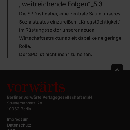
„weitreichende Folgen“_5.3
AUF
VON
Die SPD ist dabei, eine zentrale Säule unseres
RUDOLF
ISFORT
Sozialstaates einzureißen. „Kriegstüchtigkeit“
(NICHT
im Rüstungssektor unserer neuen
ÜBERPRÜFT)
Wirtschaftsstruktur spielt dabei keine geringe
Rolle.
Der SPD ist nicht mehr zu helfen.
Berliner vorwärts Verlagsgesellschaft mbH
Stresemannstr. 28
10963 Berlin
Impressum
Datenschutz