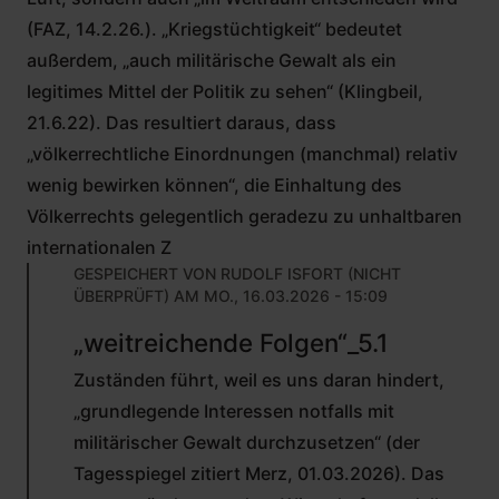
(FAZ, 14.2.26.). „Kriegstüchtigkeit“ bedeutet
außerdem, „auch militärische Gewalt als ein
legitimes Mittel der Politik zu sehen“ (Klingbeil,
21.6.22). Das resultiert daraus, dass
„völkerrechtliche Einordnungen (manchmal) relativ
wenig bewirken können“, die Einhaltung des
Völkerrechts gelegentlich geradezu zu unhaltbaren
internationalen Z
GESPEICHERT VON
RUDOLF ISFORT (NICHT
ÜBERPRÜFT)
AM MO., 16.03.2026 - 15:09
ANTWORT
„weitreichende Folgen“_5.1
AUF
VON
Zuständen führt, weil es uns daran hindert,
RUDOLF
ISFORT
„grundlegende Interessen notfalls mit
(NICHT
militärischer Gewalt durchzusetzen“ (der
ÜBERPRÜFT)
Tagesspiegel zitiert Merz, 01.03.2026). Das