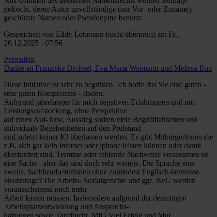
Aus Gründen des deutschen Namensrechts werden Beiträge
gelöscht, deren Autor unvollständige (nur Vor- oder Zuname),
geschützte Namen oder Pseudonyme benutzt.
Gespeichert von
Eddy Lohmann (nicht überprüft)
am Fr.,
26.12.2025 - 07:56
Permalink
Danke an Franziska Drohsel, Eva-Maria Weimann und Melissa Butt
Diese Initiative ist sehr zu begrüßen. Ich hoffe das Sie eine guten -
sehr guten Kompromiss - finden.
Aufgrund jahrelanger für mich negativen Erfahrungen und mit
Leistungsaufstockung, ohne Perspektive
auf einen Auf- bzw. Ausstieg sollten viele Begrifflichkeiten und
individuale Begebenheiten auf den Prüfstand
und zuletzt keiner KI überlassen werden. Es gibt MitbürgerInnen die
z.B. sich gar kein Internet oder iphone leisten können oder damit
überfordert sind, Termine oder fehlende Nachweise versaeumen ist
eine Sache - aber das sind doch sehr wenige. Die Sprache eine
zweite. SachbearbeiterInnen ohne zumindest Englisch-kentnisse.
Heutzutage? Die Arbeits- Sozialgerichte und ggf. BvG werden
vorausschauend noch mehr
Arbeit leisten müssen. Insbsondere aufgrund der derzeitigen
Arbeitsplatzentwicklung und Anspruchs-
haltungen sowie Tarifflucht. MfG Viel Erfolg und Mut.