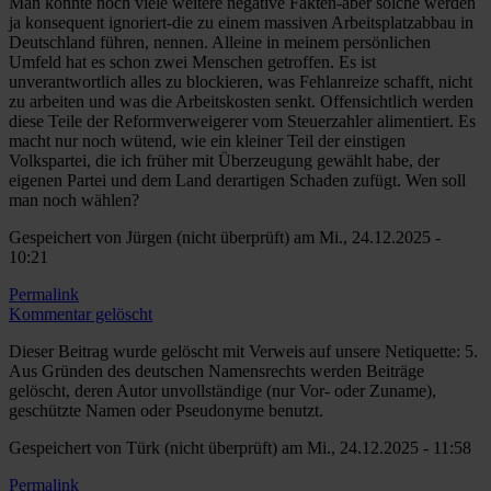
Man könnte noch viele weitere negative Fakten-aber solche werden
ja konsequent ignoriert-die zu einem massiven Arbeitsplatzabbau in
Deutschland führen, nennen. Alleine in meinem persönlichen
Umfeld hat es schon zwei Menschen getroffen. Es ist
unverantwortlich alles zu blockieren, was Fehlanreize schafft, nicht
zu arbeiten und was die Arbeitskosten senkt. Offensichtlich werden
diese Teile der Reformverweigerer vom Steuerzahler alimentiert. Es
macht nur noch wütend, wie ein kleiner Teil der einstigen
Volkspartei, die ich früher mit Überzeugung gewählt habe, der
eigenen Partei und dem Land derartigen Schaden zufügt. Wen soll
man noch wählen?
Gespeichert von
Jürgen (nicht überprüft)
am Mi., 24.12.2025 -
10:21
Permalink
Kommentar gelöscht
Dieser Beitrag wurde gelöscht mit Verweis auf unsere Netiquette: 5.
Aus Gründen des deutschen Namensrechts werden Beiträge
gelöscht, deren Autor unvollständige (nur Vor- oder Zuname),
geschützte Namen oder Pseudonyme benutzt.
Gespeichert von
Türk (nicht überprüft)
am Mi., 24.12.2025 - 11:58
Permalink