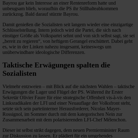
Bayrou gar kein Interesse an einer Rentenreform hatte und
unbeugsam blieb, woraufhin die PS ihr Stillhalteabkommen
zurückzog. Bald darauf stürzte Bayrou.
Damit genießen die Sozialisten seit langem wieder eine einzigartige
Schlüsselstellung. Intern jedoch wird die Partei, die sich nach
einstiger Größe als Volkspartei sehnt und von sich selbst sagt, sie sei
„bereit zu regieren“, von heftigem Gerangel erschüttert. Dabei geht
es, wie in der Linken nahezu insgesamt, keineswegs um
unüberwindbare ideologische Differenzen.
Taktische Erwägungen spalten die
Sozialisten
Vielmehr entzweien – mit Blick auf die nächsten Wahlen – taktische
Erwägungen die Lager und Flügel der PS. Während ihr Erster
Sekretär Olivier Faure für eine strategische Offenheit vis-à-vis den
Linksradikalen der LFI und einer Neuauflage der Volksfront steht,
setzte sich sein parteiinterner Herausforderer, Nicolas Mayer-
Rossignol, im Sommer durch mit dem kategorischen Nein zur
Zusammenarbeit mit dem polarisierenden LFI-Chef Mélenchon.
Dieser ist selbst strikt dagegen, dem neuen Premierminister Raum
zur Diskussion zu lassen. Er plädiert für ein umgehendes