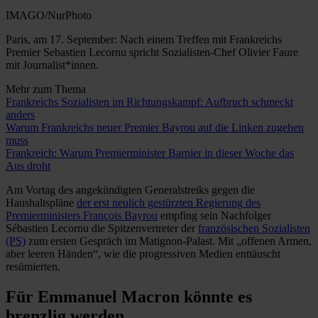
IMAGO/NurPhoto
Paris, am 17. September: Nach einem Treffen mit Frankreichs
Premier Sebastien Lecornu spricht Sozialisten-Chef Olivier Faure
mit Journalist*innen.
Mehr zum Thema
Frankreichs Sozialisten im Richtungskampf: Aufbruch schmeckt
anders
Warum Frankreichs neuer Premier Bayrou auf die Linken zugehen
muss
Frankreich: Warum Premierminister Barnier in dieser Woche das
Aus droht
Am Vortag des angekündigten Generalstreiks gegen die
Haushaltspläne
der erst neulich gestürzten Regierung des
Premierministers François Bayrou
empfing sein Nachfolger
Sébastien Lecornu die Spitzenvertreter der
französischen Sozialisten
(PS)
zum ersten Gespräch im Matignon-Palast. Mit „offenen Armen,
aber leeren Händen“, wie die progressiven Medien enttäuscht
resümierten.
Für Emmanuel Macron könnte es
brenzlig werden