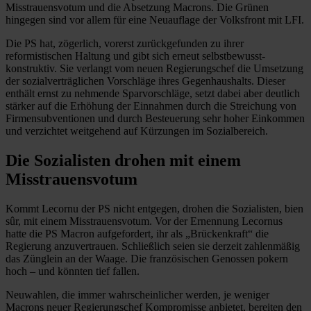
Misstrauensvotum und die Absetzung Macrons. Die Grünen
hingegen sind vor allem für eine Neuauflage der Volksfront mit LFI.
Die PS hat, zögerlich, vorerst zurückgefunden zu ihrer
reformistischen Haltung und gibt sich erneut selbstbewusst-
konstruktiv. Sie verlangt vom neuen Regierungschef die Umsetzung
der sozialverträglichen Vorschläge ihres Gegenhaushalts. Dieser
enthält ernst zu nehmende Sparvorschläge, setzt dabei aber deutlich
stärker auf die Erhöhung der Einnahmen durch die Streichung von
Firmensubventionen und durch Besteuerung sehr hoher Einkommen
und verzichtet weitgehend auf Kürzungen im Sozialbereich.
Die Sozialisten drohen mit einem
Misstrauensvotum
Kommt Lecornu der PS nicht entgegen, drohen die Sozialisten, bien
sûr, mit einem Misstrauensvotum. Vor der Ernennung Lecornus
hatte die PS Macron aufgefordert, ihr als „Brückenkraft“ die
Regierung anzuvertrauen. Schließlich seien sie derzeit zahlenmäßig
das Zünglein an der Waage. Die französischen Genossen pokern
hoch – und könnten tief fallen.
Neuwahlen, die immer wahrscheinlicher werden, je weniger
Macrons neuer Regierungschef Kompromisse anbietet, bereiten den