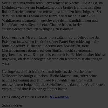
Sozialisten insgeheim schon jetzt schlaflose Nächte. Die Angst, im
Mehrheitswahlsystem Frankreichs ohne breites Bündnis mit allen
linken Parteien antreten zu müssen, ist nur allzu berechtigt. Außer
dem RN schafft es wohl keine Einzelpartei mehr, in allen 577
Wahlkreisen anzutreten – geschweige denn Kandidatinnen und
Kandidaten zu stellen, die eine Chance haben, in den
entscheidenden zweiten Wahlgang zu kommen.
Doch auch das Macron-Lager muss zittern. So unbeliebt wie der
Präsident inzwischen ist, droht seiner Partei Ensemble sogar der
brutale Absturz. Bisher hat Lecornu den Sozialisten, trotz
Massendemonstrationen auf den Straßen, nicht zu erkennen
gegeben, dass er zu Kompromissen bereit ist. Es bleibt daher höchst
ungewiss, ob dem Ideologen Macron ein Kompromiss abzuringen
wäre.
Gelänge es, darf sich die PS damit brüsten, den kochenden
Volkszorn besänftigt zu haben. Bleibt Macron stur, stürzt seine
neunte Regierung und er müsste Neuwahlen ausrufen – mit
unabsehbaren Folgen für die Sozialisten, die dann ihre Verbündeten
verprellt und ihre Existenz gefährdet hätten.
Der Beitrag erschien zuerst im
IPG-Journal
.
Schlagwörter