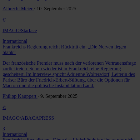
Albrecht Meier
· 10. September 2025
©
IMAGO/Starface
International
Frankreichs Regierung reicht Rücktritt ein: „Die Nerven liegen
blank“
Der französische Premier muss nach der verlorenen Vertrauensfrage
zurücktreten. Schon wieder ist in Frankreich eine Regierung
gescheitert. Im Interview spricht Adrienne Woltersdorf, Leiterin des
Pariser Büro der Friedrich-Erbert-Stiftung, über die Optionen für
Macron und die politische Instabilität im Land.
Philipp Kauppert
· 9. September 2025
©
IMAGO/ABACAPRESS
3
International
Frankreichs Sozialisten: „Ohne das Linksbündnis gäbe es uns nicht