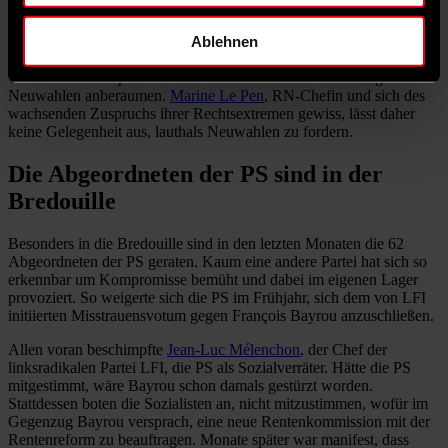
marktliberalen Kurs aufzuzwingen, desto mehr wächst dort der
Wille zum Chaos. Noch zieht bei einigen Parteien, allen voran den
Ablehnen
Konservativen, das Doomsday-Szenario vorgezogener Neuwahlen,
um sich loyal gegenüber dem minoritären Präsidentenlager zu
verhalten. Seit September aber darf Macron laut Verfassung wieder
Neuwahlen anberaumen.
Marine Le Pen
, RN-Chefin und sich des
wachsenden Zuspruchs ihrer Rechtsextremen gewiss, lässt daher
keine Gelegenheit aus, lauthals Neuwahlen zu fordern.
Die Abgeordneten der PS sind in der
Bredouille
Besonders in die Bredouille sind in den letzten Monaten die 62
Abgeordneten der PS geraten. Kaum eine andere Partei hat sich so
erkennbar um Kompromisse bemüht und dabei im eigenen Lager
provoziert. So weigerte sich die PS im Frühjahr, sich dem von LFI
initiierten Misstrauensvotum gegen François Bayrou anzuschließen.
Allen voran beschimpfte
Jean-Luc Mélenchon
, der Chef der
linksradikalen Partei LFI, die PS als Sozialverräter. Hätte die PS
mitgestimmt, wäre Bayrou schon damals gestürzt worden.
Stattdessen boten die Sozialisten an, nicht mitzustimmen, wofür im
Gegenzug Bayrou versprach, eine neue Rentenkommission mit der
Rentenreform zu beauftragen. Monate später war manifest, dass