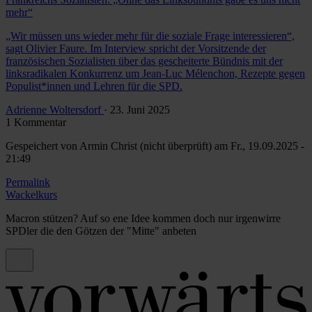
mehr“
„Wir müssen uns wieder mehr für die soziale Frage interessieren“,
sagt Olivier Faure. Im Interview spricht der Vorsitzende der
französischen Sozialisten über das gescheiterte Bündnis mit der
linksradikalen Konkurrenz um Jean-Luc Mélenchon, Rezepte gegen
Populist*innen und Lehren für die SPD.
Adrienne Woltersdorf
· 23. Juni 2025
1 Kommentar
Gespeichert von
Armin Christ (nicht überprüft)
am Fr., 19.09.2025 -
21:49
Permalink
Wackelkurs
Macron stützen? Auf so ene Idee kommen doch nur irgenwirre
SPDler die den Götzen der "Mitte" anbeten