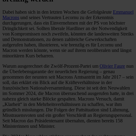
Dabei haben sich in den letzten Wochen die Gefolgsleute
Emmanuel
Macrons
und seines Vertrauten Lecornu zu der Erkenntnis
durchgerungen, dass ein Einvernehmen mit der PS von höchster
Dringlichkeit sei. Sollten liberale Hardliner an der Notwendigkeit
von Kompromissen noch zweifeln, könnten die landesweiten Streiks
und Demonstrationen, zu denen zahlreiche Gewerkschaften
aufgerufen haben, illustrieren, wie brenzlig es für Lecornu und
Macron werden könnte, wenn sie auf ihrem neoliberalen und längst
minoritären Kurs beharren.
Warum ausgerechnet die Zwölf-Prozent-Partei um
Olivier Faure
nun
die Überlebensgarantie der neuerlichen Regierung – genau
genommen der neunten seit Macrons Amtsantritt im Jahr 2017 – sein
soll, das erklärt ein Blick auf die Kräfteverhältnisse in der
französischen Nationalversammlung. Diese ist seit den Neuwahlen
im Sommer 2024, die Macron überraschend ausgerufen hatte, in drei
nahezu gleich starke Blöcke gespalten. Macrons Versuch, damit
„Klarheit“ in den Mehrheitsverhältnissen zu schaffen, war ihm
gründlich misslungen. Die Folgen der Pattsituation sind Lähmung,
Misstrauensvoten und ein großer Verschleiß an Regierungspersonal.
Seit Macron das Präsidentenamt übernahm, dienten bereits 158
Ministerinnen und Minister.