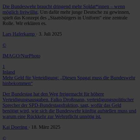
Die Bundeswehr braucht dringend mehr Soldat*innen –
wenn
möglich freiwillig
. Um dafür mehr junge Deutsche zu gewinnen,
spielt das Konzept des „Staatsbürgers in Uniform“ eine zentrale
Rolle. Wir erklären es.
Lars Haferkamp
· 3. Juli 2025
©
IMAGO/NurPhoto
1
Inland
Mehr Geld für Verteidigung: „Diesen Spagat muss die Bundeswehr
hinbekommen“
Der Bundestag hat den Weg freigemacht für höhere
Verteidigungsausgaben. Falko Droßmann, verteidigungspolitischer
Sprecher der SPD-Bundestagsfraktion, sagt, wofür das Geld
benötigt wird, wie sich die Bundeswehr künftig aufstellen muss und
warum eine Rückkehr zur Wehrpflicht unnötig ist.
Kai Doering
· 18. März 2025
©