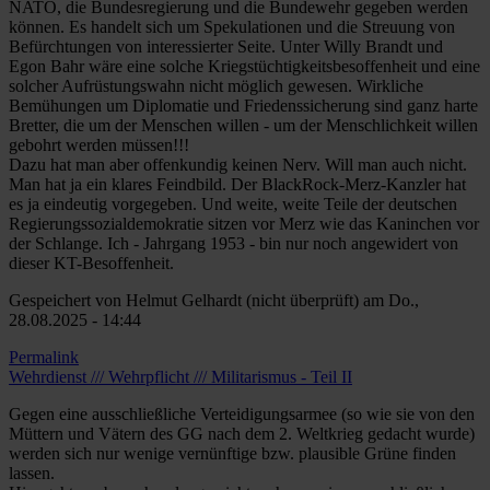
NATO, die Bundesregierung und die Bundewehr gegeben werden
können. Es handelt sich um Spekulationen und die Streuung von
Befürchtungen von interessierter Seite. Unter Willy Brandt und
Egon Bahr wäre eine solche Kriegstüchtigkeitsbesoffenheit und eine
solcher Aufrüstungswahn nicht möglich gewesen. Wirkliche
Bemühungen um Diplomatie und Friedenssicherung sind ganz harte
Bretter, die um der Menschen willen - um der Menschlichkeit willen
gebohrt werden müssen!!!
Dazu hat man aber offenkundig keinen Nerv. Will man auch nicht.
Man hat ja ein klares Feindbild. Der BlackRock-Merz-Kanzler hat
es ja eindeutig vorgegeben. Und weite, weite Teile der deutschen
Regierungssozialdemokratie sitzen vor Merz wie das Kaninchen vor
der Schlange. Ich - Jahrgang 1953 - bin nur noch angewidert von
dieser KT-Besoffenheit.
Gespeichert von
Helmut Gelhardt (nicht überprüft)
am Do.,
28.08.2025 - 14:44
Permalink
Wehrdienst /// Wehrpflicht /// Militarismus - Teil II
Gegen eine ausschließliche Verteidigungsarmee (so wie sie von den
Müttern und Vätern des GG nach dem 2. Weltkrieg gedacht wurde)
werden sich nur wenige vernünftige bzw. plausible Grüne finden
lassen.