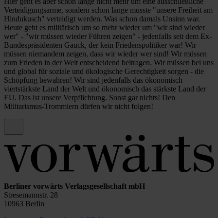
Hier geht es aber schon lange nicht mehr um eine ausschließliche
Verteidigungsarme, sondern schon lange musste "unsere Freiheit am
Hindukusch" verteidigt werden. Was schon damals Unsinn war.
Heute geht es militärisch um so mehr wieder um "wir sind wieder
wer" - "wir müssen wieder Führen zeigen" - jedenfalls seit dem Ex-
Bundespräsidenten Gauck, der kein Friedenspolitiker war! Wir
müssen niemandem zeigen, dass wir wieder wer sind! Wir müssen
zum Frieden in der Welt entscheidend beitragen. Wir müssen bei uns
und global für soziale und ökologische Gerechtigkeit sorgen - die
Schöpfung bewahren! Wir sind jedenfalls das ökonomisch
viertstärkste Land der Welt und ökonomisch das stärkste Land der
EU. Das ist unsere Verpflichtung. Sonst gar nichts! Den
Militarismus-Trommlern dürfen wir nicht folgen!
Berliner vorwärts Verlagsgesellschaft mbH
Stresemannstr. 28
10963 Berlin