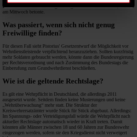
Boris Pistorius ist aber „sehr zuversichtlich“, dass der
Personalbedarf auf freiwilligem Wege erreicht werden kann, wie er
am Mittwoch betonte.
Was passiert, wenn sich nicht genug
Freiwillige finden?
Für diesen Fall sieht Pistorius' Gesetzentwurf die Möglichkeit vor
Wehrdienstleistende verpflichtend heranzuziehen. Sollten kurzfristig
mehr Soldaten gebraucht werden, könnte dann die Bundesregierung
per Rechtsverordnung und nach Zustimmung des Bundestags die
Einberufung zum Grundwehrdienst beschließen.
Wie ist die geltende Rechtslage?
Es gilt eine Wehrpflicht in Deutschland, die allerdings 2011
ausgesetzt wurde. Seitdem finden keine Musterungen und keine
„Wehrüberwachung“ mehr statt. Die Struktur der
Kreiswehrersatzämter wurde Stück für Stück abgebaut. Allerdings:
Im Spannungs- oder Verteidigungsfall würde die Wehrpflicht nach
aktueller Rechtslage automatisch wieder in Kraft treten. Damit
könnten alle Männer zwischen 18 und 60 Jahren zur Bundeswehr
eingezogen werden, sofern sie den Kriegsdienst nicht verweigert