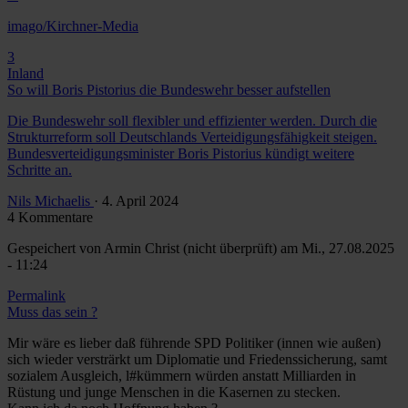
imago/Kirchner-Media
3
Inland
So will Boris Pistorius die Bundeswehr besser aufstellen
Die Bundeswehr soll flexibler und effizienter werden. Durch die
Strukturreform soll Deutschlands Verteidigungsfähigkeit steigen.
Bundesverteidigungsminister Boris Pistorius kündigt weitere
Schritte an.
Nils Michaelis
· 4. April 2024
4 Kommentare
Gespeichert von
Armin Christ (nicht überprüft)
am Mi., 27.08.2025
- 11:24
Permalink
Muss das sein ?
Mir wäre es lieber daß führende SPD Politiker (innen wie außen)
sich wieder versträrkt um Diplomatie und Friedenssicherung, samt
sozialem Ausgleich, l#kümmern würden anstatt Milliarden in
Rüstung und junge Menschen in die Kasernen zu stecken.