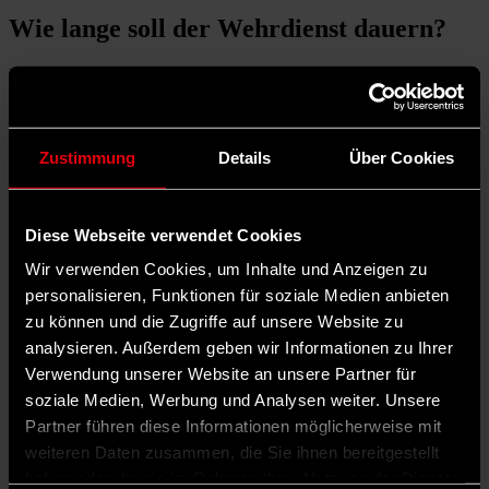
Wie lange soll der Wehrdienst dauern?
Nach Pistorius‘ Vorstellungen soll der Wehrdienst mindestens sechs
und höchstens 23 Monate dauern. Danach ist eine
Weiterverpflichtung als Zeit- oder Berufssoldat*in möglich. Ab eine
Verpflichtungszeit von zwölf Monaten soll eine vertiefte Ausbildung
der Wehrdienstleistenden stattfinden, etwa an speziellen
Zustimmung
Details
Über Cookies
Waffensystemen.
Wehrdienst bedeutet also nicht
Diese Webseite verwendet Cookies
Wehrpflicht?
Wir verwenden Cookies, um Inhalte und Anzeigen zu
Genau. Boris Pistorius‘ Ziel ist, den Bedarf an Soldat*innen allein
personalisieren, Funktionen für soziale Medien anbieten
mit Freiwilligen zu decken. Dafür soll der Wehrdienst so attraktiv
zu können und die Zugriffe auf unsere Website zu
sein, dass sich ausreichend Freiwillige finden. So will er
analysieren. Außerdem geben wir Informationen zu Ihrer
Wehrdienstleistende etwa als Zeitsoldaten einstufen, damit sie eine
deutlich bessere Bezahlung erhalten.
Verwendung unserer Website an unsere Partner für
soziale Medien, Werbung und Analysen weiter. Unsere
Ist das Wehrdienst-Modell vom
Partner führen diese Informationen möglicherweise mit
Parteitagsbeschluss der SPD gedeckt?
weiteren Daten zusammen, die Sie ihnen bereitgestellt
haben oder die sie im Rahmen Ihrer Nutzung der Dienste