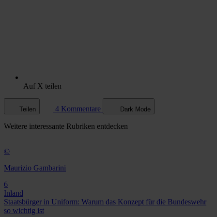
Auf X teilen
4 Kommentare
Teilen
Dark Mode
Weitere
interessante Rubriken
entdecken
©
Maurizio Gambarini
6
Inland
Staatsbürger in Uniform: Warum das Konzept für die Bundeswehr
so wichtig ist