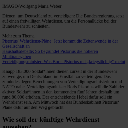
IMAGO/Wolfgang Maria Weber
Dienen, um Deutschland zu verteidigen: Die Bundesregierung setzt
auf einen freiwilligen Wehrdienst, um die Personallücke bei der
Bundeswehr zu schließen.
Mehr zum Thema
Pistorius' Wehrdienst-Pläne: Jetzt kommt die Zeitenwende in der
Gesellschaft an
Haushaltsdebatte: So begründet Pistorius die höheren
Militärausgaben
Verteidigungsminister: Was Boris Pistorius mit „kriegstüchtig“ meint
Knapp 183.000 Soldat*innen dienen zurzeit in der Bundeswehr –
zu wenige, um Deutschland im Ernstfall zu verteidigen. Das
zumindest legen Berechnungen von Verteidigungsministerium und
NATO nahe. Verteidigungsminister Boris Pistorius will die Zahl der
aktiven Soldat*innen in den kommenden fünf Jahren deshalb um
rund 80.000 erhöhen. Der entscheidende Hebel dafür soll ein
Wehrdienst sein. Am Mittwoch hat das Bundeskabinett Pistorius‘
Pläne dafür auf den Weg gebracht.
Wie soll der künftige Wehrdienst
aussehen?