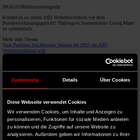
IMAGO/Bihlmayerfotografie
Kommt es zu einem AfD-Verbotsverfahren vor dem
Bundesverfassungsgericht? Thüringens Innenminister Georg Maier
ist optimistisch.
Mehr zum Thema
Vom Parteitag beschlossen: Warum die SPD ein AfD-
Verbotsverfahren will
SPD will AfD-Verbot vorantreiben: Wichtige Fragen zum
Parteitagsbeschluss
AfD-Verbot: „So ein Verfahren ist eine Entscheidung für die
Demokratie“
Zustimmung
Details
Über Cookies
Der Beschluss fiel einstimmig.
Ende Juni beschlossen die
Delegierten des SPD-Parteitags die Einsetzung einer Bund-Länder-
Arbeitsgruppe, die Belege für die Verfassungsfeindlichkeit der AfD
sammeln soll.
Bei ausreichenden Beweisen will die SPD auf einen
Diese Webseite verwendet Cookies
Verbotsantrag beim Bundesverfassungsgericht dringen. Georg
Wir verwenden Cookies, um Inhalte und Anzeigen zu
Maier, Vorsitzender der SPD in Thüringen und dortiger
Innenminister, ist überzeugt, dass es ausreichend Belege für ein
personalisieren, Funktionen für soziale Medien anbieten
Verbotsverfahren gegen die AfD gibt. „Es gibt so viele Beweise, die
zu können und die Zugriffe auf unsere Website zu
müssten jetzt ausreichen, ein solches Verbotsverfahren entsprechend
analysieren. Außerdem geben wir Informationen zu Ihrer
zu begründen“, sagte Maier in einer digitalen SPD-
Mitgliederkonferenz am Mittwochabend.