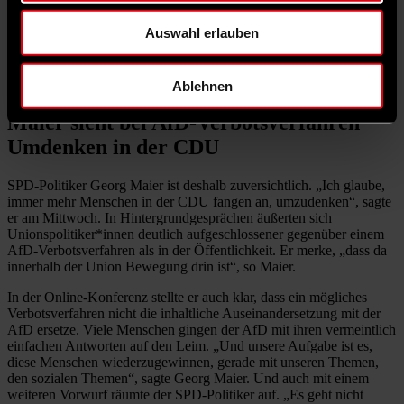
Legislatur hatte sich vor allem der damalige CDU-
Bundestagsabgeordnete Marco Wanderwitz für ein AfD-
Auswahl erlauben
Verbotsverfahren stark gemacht.
Wanderwitz gehört dem Parlament
inzwischen nicht mehr an. Aber auch der schleswig-holsteinische
Ministerpräsident Daniel Günther hat sich für ein Verfahren
ausgesprochen.
Ablehnen
Maier sieht bei AfD-Verbotsverfahren
Umdenken in der CDU
SPD-Politiker Georg Maier ist deshalb zuversichtlich. „Ich glaube,
immer mehr Menschen in der CDU fangen an, umzudenken“, sagte
er am Mittwoch. In Hintergrundgesprächen äußerten sich
Unionspolitiker*innen deutlich aufgeschlossener gegenüber einem
AfD-Verbotsverfahren als in der Öffentlichkeit. Er merke, „dass da
innerhalb der Union Bewegung drin ist“, so Maier.
In der Online-Konferenz stellte er auch klar, dass ein mögliches
Verbotsverfahren nicht die inhaltliche Auseinandersetzung mit der
AfD ersetze. Viele Menschen gingen der AfD mit ihren vermeintlich
einfachen Antworten auf den Leim. „Und unsere Aufgabe ist es,
diese Menschen wiederzugewinnen, gerade mit unseren Themen,
den sozialen Themen“, sagte Georg Maier. Und auch mit einem
weiteren Vorwurf räumte der SPD-Politiker auf. „Es geht nicht