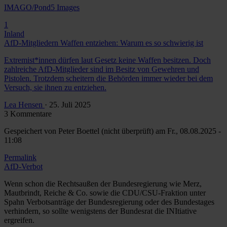
IMAGO/Pond5 Images
1
Inland
AfD-Mitgliedern Waffen entziehen: Warum es so schwierig ist
Extremist*innen dürfen laut Gesetz keine Waffen besitzen. Doch
zahlreiche AfD-Mitglieder sind im Besitz von Gewehren und
Pistolen. Trotzdem scheitern die Behörden immer wieder bei dem
Versuch, sie ihnen zu entziehen.
Lea Hensen
· 25. Juli 2025
3 Kommentare
Gespeichert von
Peter Boettel (nicht überprüft)
am Fr., 08.08.2025 -
11:08
Permalink
AfD-Verbot
Wenn schon die Rechtsaußen der Bundesregierung wie Merz,
Mautbrindt, Reiche & Co. sowie die CDU/CSU-Fraktion unter
Spahn Verbotsanträge der Bundesregierung oder des Bundestages
verhindern, so sollte wenigstens der Bundesrat die INItiative
ergreifen.