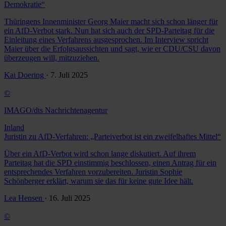
Demokratie“
Thüringens Innenminister Georg Maier macht sich schon länger für
ein AfD-Verbot stark. Nun hat sich auch der SPD-Parteitag für die
Einleitung eines Verfahrens ausgesprochen. Im Interview spricht
Maier über die Erfolgsaussichten und sagt, wie er CDU/CSU davon
überzeugen will, mitzuziehen.
Kai Doering
· 7. Juli 2025
©
IMAGO/dts Nachrichtenagentur
Inland
Juristin zu AfD-Verfahren: „Parteiverbot ist ein zweifelhaftes Mittel“
Über ein AfD-Verbot wird schon lange diskutiert. Auf ihrem
Parteitag hat die SPD einstimmig beschlossen, einen Antrag für ein
entsprechendes Verfahren vorzubereiten. Juristin Sophie
Schönberger erklärt, warum sie das für keine gute Idee hält.
Lea Hensen
· 16. Juli 2025
©