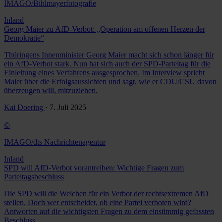
IMAGO/Bihlmayerfotografie
Inland
Georg Maier zu AfD-Verbot: „Operation am offenen Herzen der
Demokratie“
Thüringens Innenminister Georg Maier macht sich schon länger für
ein AfD-Verbot stark. Nun hat sich auch der SPD-Parteitag für die
Einleitung eines Verfahrens ausgesprochen. Im Interview spricht
Maier über die Erfolgsaussichten und sagt, wie er CDU/CSU davon
überzeugen will, mitzuziehen.
Kai Doering
· 7. Juli 2025
©
IMAGO/dts Nachrichtenagentur
Inland
SPD will AfD-Verbot vorantreiben: Wichtige Fragen zum
Parteitagsbeschluss
Die SPD will die Weichen für ein Verbot der rechtsextremen AfD
stellen. Doch wer entscheidet, ob eine Partei verboten wird?
Antworten auf die wichtigsten Fragen zu dem einstimmig gefassten
Beschluss.