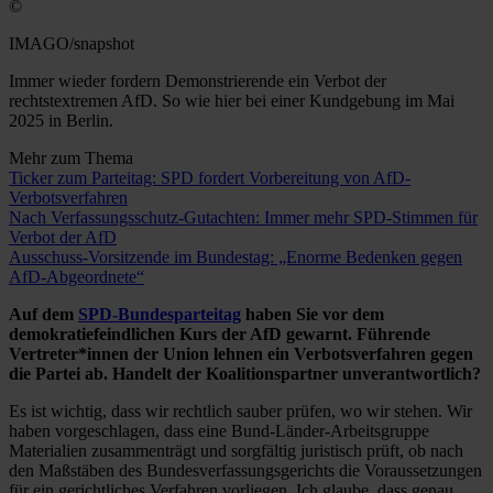
©
IMAGO/snapshot
Immer wieder fordern Demonstrierende ein Verbot der
rechtstextremen AfD. So wie hier bei einer Kundgebung im Mai
2025 in Berlin.
Mehr zum Thema
Ticker zum Parteitag: SPD fordert Vorbereitung von AfD-
Verbotsverfahren
Nach Verfassungsschutz-Gutachten: Immer mehr SPD-Stimmen für
Verbot der AfD
Ausschuss-Vorsitzende im Bundestag: „Enorme Bedenken gegen
AfD-Abgeordnete“
Auf dem
SPD-Bundesparteitag
haben Sie vor dem
demokratiefeindlichen Kurs der AfD gewarnt. Führende
Vertreter*innen der Union lehnen ein Verbotsverfahren gegen
die Partei ab. Handelt der Koalitionspartner unverantwortlich?
Es ist wichtig, dass wir rechtlich sauber prüfen, wo wir stehen. Wir
haben vorgeschlagen, dass eine Bund-Länder-Arbeitsgruppe
Materialien zusammenträgt und sorgfältig juristisch prüft, ob nach
den Maßstäben des Bundesverfassungsgerichts die Voraussetzungen
für ein gerichtliches Verfahren vorliegen. Ich glaube, dass genau