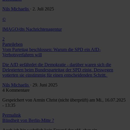
Nils Michaelis
· 2. Juli 2025
©
IMAGO/dts Nachrichtenagentur
2
Parteileben
Vom Parteitag beschlossen: Warum die SPD ein AfD-
Verbotsverfahren will
Die AfD gefährdet die Demokratie - darüber waren sich die
Delegierten beim Bundesparteitag der SPD einig. Deswegen
votierten sie einstimmig für einen entscheidenden Schritt.
Nils Michaelis
· 29. Juni 2025
4 Kommentare
Gespeichert von
Armin Christ (nicht überprüft)
am Mi., 16.07.2025
- 13:35
Permalink
Blindheit von Berlin-Mitte ?