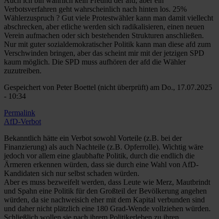
Auch ich bin wahrlich kein Freund der afd, aber ein
Verbotsverfahren geht wahrscheinlich nach hinten los. 25%
Wählerzuspruch ? Gut viele Protestwähler kann man damit viellecht
abschrecken, aber etliche werden sich radikalisieren, einen neuen
Verein aufmachen oder sich bestehenden Strukturen anschließen.
Nur mit guter sozialdemokratischer Politik kann man diese afd zum
Verschwinden bringen, aber das scheint mir mit der jetzigen SPD
kaum möglich. Die SPD muss aufhören der afd die Wähler
zuzutreiben.
Gespeichert von
Peter Boettel (nicht überprüft)
am Do., 17.07.2025
- 10:34
Permalink
AfD-Verbot
Bekanntlich hätte ein Verbot sowohl Vorteile (z.B. bei der
Finanzierung) als auch Nachteile (z.B. Opferrolle). Wichtig wäre
jedoch vor allem eine glaubhafte Politik, durch die endlich die
Ärmeren erkennen würden, dass sie durch eine Wahl von AfD-
Kandidaten sich nur selbst schaden würden.
Aber es muss bezweifelt werden, dass Leute wie Merz, Mautbrindt
und Spahn eine Politik für den Großteil der Bevölkerung angehen
würden, da sie nachweisich eher mit dem Kapital verbunden sind
und daher nicht plätzlich eine 180 Grad-Wende vollziehen würden.
Schließlich wollen sie nach ihrem Politikerleben zu ihren