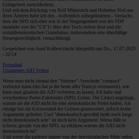
Geldgebern zurückkehren.
Und seit dem Rückzug von Rolf Mützenich und Hubertus Heil aus
ihren Ämtern habe ich den - hoffentlich unbegründeten - Verdacht,
dass die SPD sich eher wie in der Vergangenheit von der FDP
nunmehr von der "CS"U über den Tisch ziehen lässt und die
sozialdemokratischen Grundsätze, insbesondere eine überfällige
Steuergerechtigkeit, vernachlässigt.
Gespeichert von
Josef Kolbert (nicht überprüft)
am Do., 17.07.2025
- 22:14
Permalink
Unsinniges AfD Verbot
Wenn man nicht einmal den "Stürmer"-Verschnitt "compact"
verbieten kann (das hat ja die beste aller Nancys vermasselt), wie
kann man glauben die AfD verbieten zu lassen. Ich habe mal
verschiedene Partei-Fuktionäre (SPD, Grüne, Die Linke) angefragt,
warum sie die AfD nicht für eine demokratische Partei halten. Als
einzige hat ein Kreisverand der Grünen geantwortet, jedoch keine
Argumente geliefert. Und "demokratisch gewählt heißt noch lange
nicht demokratisch sein" ist doch kein Argument. Wieso fällt so
schwer, gerade von der SPD, zu erklären warum die AfD nicht
demokratisch ist?
Und wenn die parteien immer von der demokratischen Mitte reden,