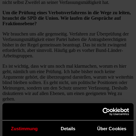
nicht selbst Zweifel an seiner Verfassungsmäßigkeit hat.
Um die Prüfung eines Verbotsverfahrens in die Wege zu leiten,
braucht die SPD die Union. Wie laufen die Gespräche auf
Fraktionsebene?
Wir brauchen uns alle gegenseitig. Verfahren zur Überprüfung der
Verfassungsmäßigkeit einer Partei haben die Antragsberechtigten
bisher in der Regel gemeinsam beantragt. Das ist nicht zwingend
erforderlich, aber sinnvoll. Häufig gab es vorher Bund-Länder-
Arbeitsgruppen.
Es ist wichtig, dass wir uns noch mal klarmachen, worum es hier
geht, nämlich um eine Prüfung. Ich habe bisher noch keine
Argumente gehört, die überzeugend darstellen, warum wir weiterhin
blind bleiben sollten. Es geht nicht, um politische Positionen oder
Meinungen, sondern um den Schutz unserer Verfassung. Deshalb
diskutieren wir auf allen Ebenen, um einen geeigneten Weg zu
gehen.
Bundesinnenminister Alexander Dobrindt (CSU) scheint von
dieser Argumentation nicht sonderlich beeindruckt zu sein. Wie
will die SPD gerade ihn umstimmen?
Zustimmung
Details
Über Cookies
Wir sind in guten und konstruktiven Gesprächen. Dass die Bund-
Länder-Arbeitsgruppe die angesprochenen Fragen prüft, ist ein