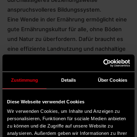
anspruchsvolleres Bildungssystem.
Eine Wende in der Ernährung ermöglicht eine
gute Ernährungskultur für alle, ohne Böden
und Natur zu überfordern. Dafür braucht es
eine effiziente Landnutzung und nachhaltige
Anbausysteme. Die Energiewende zeichnet
sich neben dem naturverträglichen Ausbau
von erneuerbaren Energien durch
Zustimmung
Details
Über Cookies
Effizienzmaßnahmen und eine Reduzierung
von Verschwendung aus. Dafür müssen
Diese Webseite verwendet Cookies
Lebensstile mit geringem
Wir verwenden Cookies, um Inhalte und Anzeigen zu
Ressourcenverbrauch politisch gefördert
personalisieren, Funktionen für soziale Medien anbieten
zu können und die Zugriffe auf unsere Website zu
werden und der Ausbau der Erneuerbaren
analysieren. Außerdem geben wir Informationen zu Ihrer
priorisiert und massiv vorangetrieben