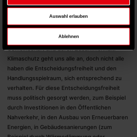
Investitionsrückstand von rund 186 Milliarden
Auswahl erlauben
Euro. Das wirkt sich maßgeblich auf das
Funktionieren der öffentlichen
Ablehnen
Daseinsvorsorge aus und damit auch auf die
Gemeinschaft und deren Zusammenhalt.
Klimaschutz geht uns alle an, doch nicht alle
haben die Entscheidungsfreiheit und den
Handlungsspielraum, sich entsprechend zu
verhalten. Für diese Entscheidungsfreiheit
muss politisch gesorgt werden, zum Beispiel
durch Investitionen in den Öffentlichen
Nahverkehr, in den Ausbau von Erneuerbaren
Energien, in Gebäudesanierungen (zum
Beispiel durch Wärmedämmung oder