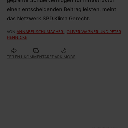
geplante Sondervermögen für Infrastruktur
einen entscheidenden Beitrag leisten, meint
das Netzwerk SPD.Klima.Gerecht.
VON
ANNABEL SCHUMACHER
,
OLIVER WAGNER UND PETER
HENNICKE
TEILEN
1 KOMMENTARE
DARK MODE
©
IMAGO/Christian Ohde