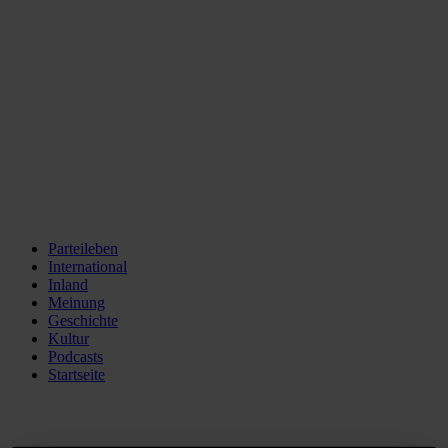
Parteileben
International
Inland
Meinung
Geschichte
Kultur
Podcasts
Startseite